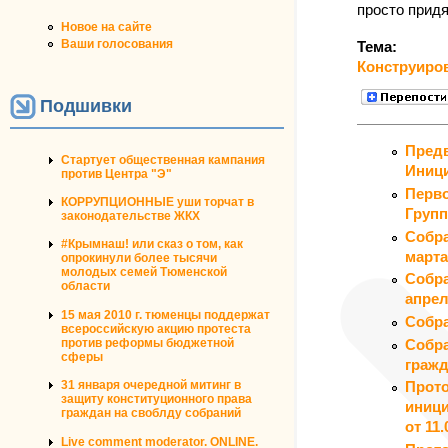
просто придя
Новое на сайте
Ваши голосования
Тема:
Конструиро
Подшивки
Предв
Стартует общественная кампания
Иниц
против Центра "Э"
Перво
КОРРУПЦИОННЫЕ уши торчат в
Групп
законодательстве ЖКХ
Собра
#Крымнаш! или сказ о том, как
марта
опрокинули более тысячи
молодых семей Тюменской
Собра
области
апре
15 мая 2010 г. тюменцы поддержат
Собра
всероссийскую акцию протеста
Собра
против реформы бюджетной
сферы
гражд
31 января очередной митинг в
Прото
защиту конституционного права
иници
граждан на своблду собраний
от 11.
Live comment moderator. ONLINE.