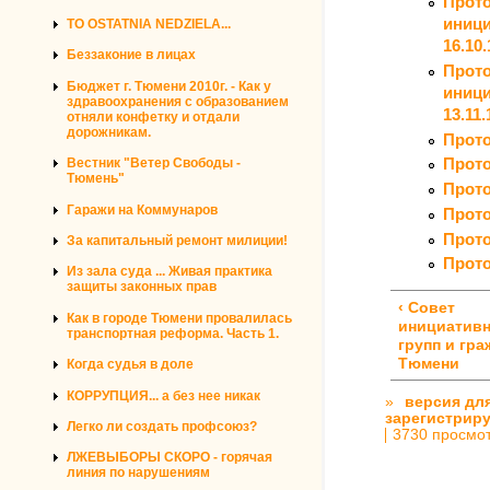
Прото
иници
TO OSTATNIA NEDZIELA...
16.10.
Беззаконие в лицах
Прото
Бюджет г. Тюмени 2010г. - Как у
иници
здравоохранения с образованием
13.11.
отняли конфетку и отдали
дорожникам.
Прото
Прото
Вестник "Ветер Свободы -
Тюмень"
Прото
Гаражи на Коммунаров
Прото
Прото
За капитальный ремонт милиции!
Прото
Из зала суда ... Живая практика
защиты законных прав
‹ Совет
Как в городе Тюмени провалилась
инициатив
транспортная реформа. Часть 1.
групп и гра
Тюмени
Когда судья в доле
КОРРУПЦИЯ... а без нее никак
»
версия дл
зарегистрир
Легко ли создать профсоюз?
3730 просмо
ЛЖЕВЫБОРЫ СКОРО - горячая
линия по нарушениям