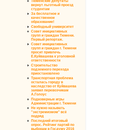
Тюменские депутаты
вернут льготный проезд
студентам
За бесплатное и
качественное
образование!
Свободный университет
Совет инициативных
групп и граждан Тюмени.
Первый репортаж.
Совет инициативных
групп и граждан г. Тюмени
просит привлечь
Е.Куйвашева к уголовной
ответственности
Строительство
подземного перехода
приостановлено
Транспортная проблема
осталась городу в
наследство от Куйвашева
заявил перевозчикам
А.Голоус
Подковерные игры
Администрации г. Тюмени
Не нужно называть
"экстремизмом" всё
подряд
Последний итоговый
опрос. Рейтинг партий по
выборам в Госдуму 2016