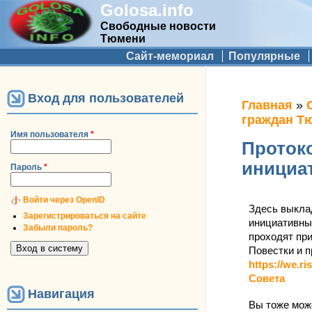
Golosa.info
Свободные новости
Тюмени
Дополнительное меню
Сайт-мемориал
Популярные
Вход для пользователей
Вы здес
Главная
»
граждан Т
Имя пользователя
*
Проток
инициа
Пароль
*
Войти через OpenID
Здесь выкла
Зарегистрироваться на сайте
инициативны
Забыли пароль?
проходят при
Повестки и п
https://we.r
Совета
Навигация
Вы тоже може