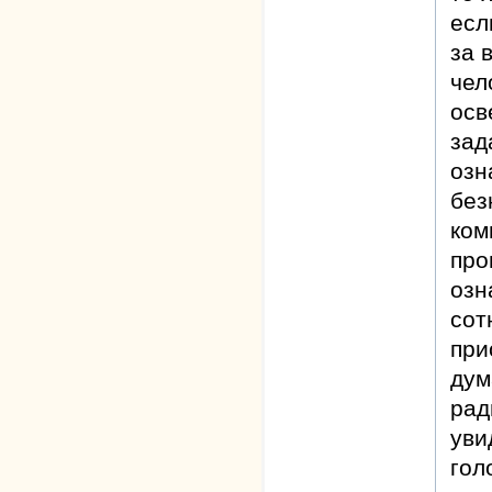
есл
за 
чел
осв
зад
озн
без
ком
про
озн
сот
при
дум
рад
уви
гол