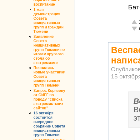
образование и
воспитание
Бат
1 мая -
демонстрация
Совета
Отл
инициативных
групп и граждан
Неа
Тюмени
Заявление
Совета
инициативных
Веспа
групп Тюмени по
итогам круглого
напис
стола об
экстремизме
Опублико
Появились
новые участники
15 октября
Совета
инициативных
групп Тюмени
Запрос Корнееву
от СИГГ по
В
поводу "списка
экстремистских
В
сайтов"
16 октября
э
состоится
очередное
собрание Совета
инициативных
групп Тюмени