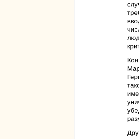
слу
тре
вво
чис
люд
кри
Кон
Мар
Гер
так
име
уни
убе
раз
Дру