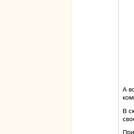
А в
ком
В с
сво
При