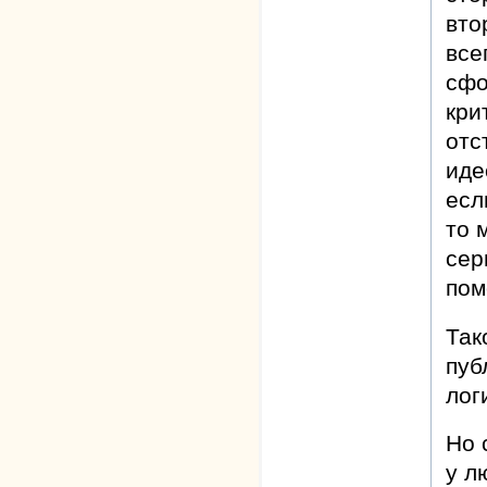
вто
все
сфо
кри
отс
иде
есл
то 
сер
пом
Так
пуб
лог
Но 
у л