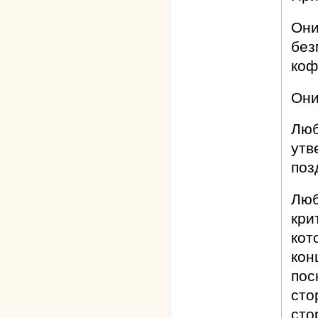
Они
без
коф
Они
Люб
утв
поз
Люб
кри
кот
кон
пос
сто
сто