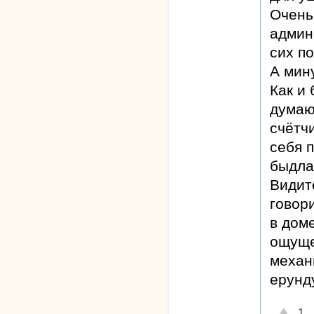
Очень
админ
сих по
А мин
Как и
думаю
счётч
себя 
быдла
Видите
говор
в доме
ощуще
механ
ерунд
Отлично
1