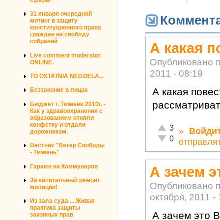
31 января очередной
Коммент
митинг в защиту
конституционного права
граждан на своблду
собраний
А какая п
Live comment moderator.
Опубликовано 
ONLINE.
2011 - 08:19
TO OSTATNIA NEDZIELA...
А какая пове
Беззаконие в лицах
рассматриват
Бюджет г. Тюмени 2010г. -
Как у здравоохранения с
образованием отняли
конфетку и отдали
Отлично!
3
»
Войди
дорожникам.
Неадекватно!
0
отправля
Вестник "Ветер Свободы
- Тюмень"
Гаражи на Коммунаров
А зачем э
За капитальный ремонт
Опубликовано 
милиции!
октября, 2011 -
Из зала суда ... Живая
практика защиты
А зачем это 
законных прав