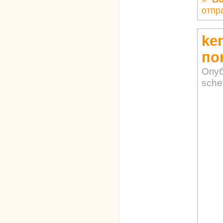
отпр
ke
по
Опуб
sche