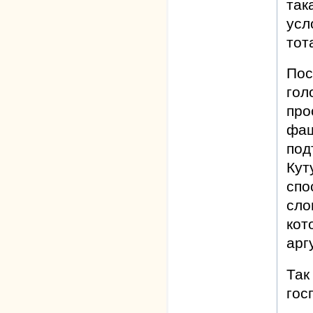
так
усл
тот
Пос
гол
про
фаш
под
Кут
спо
сло
кот
арг
Так
гос