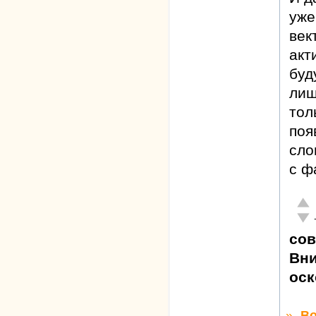
уже
век
акт
буд
лиш
тол
поя
сло
с ф
Отл
Неа
сов
Вни
оск
»
Во