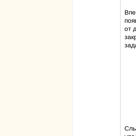
Впе
поя
от 
зак
зад
Слы