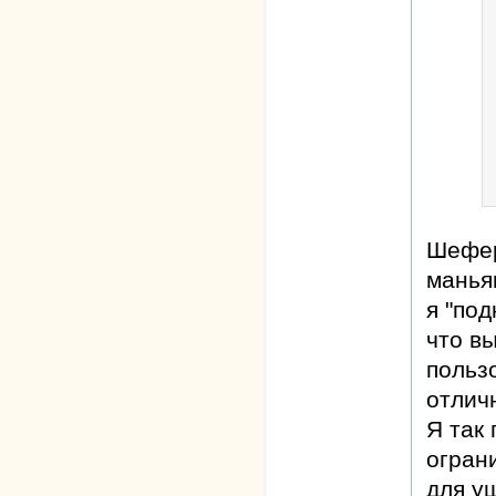
Шефер
маньяк
я "под
что в
польз
отлич
Я так 
огран
для у