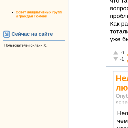
что та
вопро
Совет инициативных групп
пробл
и граждан Тюмени
Как р
тотал
Сейчас на сайте
уже б
Пользователей онлайн: 0.
Отлично
0
Неадекв
-1
Не
лю
Опуб
sche
Нел
чем