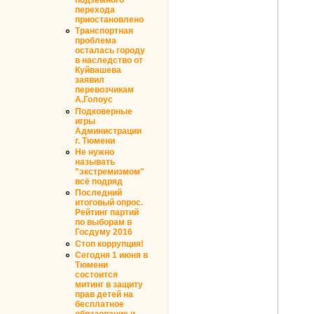
перехода
приостановлено
Транспортная
проблема
осталась городу
в наследство от
Куйвашева
заявил
перевозчикам
А.Голоус
Подковерные
игры
Администрации
г. Тюмени
Не нужно
называть
"экстремизмом"
всё подряд
Последний
итоговый опрос.
Рейтинг партий
по выборам в
Госдуму 2016
Стоп коррупция!
Сегодня 1 июня в
Тюмени
состоится
митинг в защиту
прав детей на
бесплатное