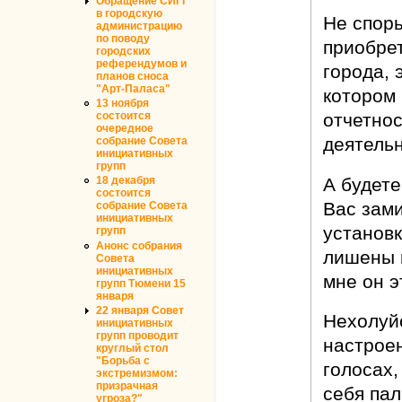
Обращение СИГГ
в городскую
Не спорь
администрацию
по поводу
приобре
городских
референдумов и
города, 
планов сноса
"Арт-Паласа"
котором 
13 ноября
состоится
отчетнос
очередное
деятельн
собрание Совета
инициативных
групп
А будете
18 декабря
состоится
Вас зами
собрание Совета
инициативных
установк
групп
Анонс собрания
лишены п
Совета
инициативных
мне он э
групп Тюмени 15
января
22 января Совет
Нехолуй
инициативных
групп проводит
настроен
круглый стол
"Борьба с
голосах,
экстремизмом:
призрачная
себя па
угроза?"