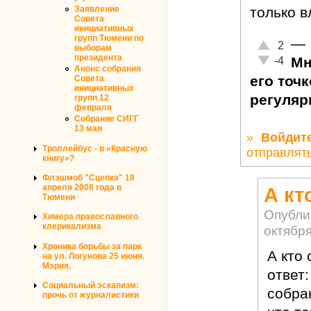
Заявление
только в
Совета
инициативных
групп Тюмени по
—
Отлично!
2
выборам
президента
Неадекватн
Мн
-4
Анонс собрания
его точ
Совета
инициативных
регуляр
групп 12
февраля
Собрание СИГГ
13 мая
»
Войдит
Троллейбус - в «Красную
отправлят
книгу»?
Флэшмоб "Сцепка" 18
апреля 2008 года в
А кт
Тюмени
Опубли
Химера православного
клерикализма
октября
Хроника борьбы за парк
А кто 
на ул. Логунова 25 июня.
Мэрия.
ответ
Социальный эскапизм:
собра
прочь от журналистики