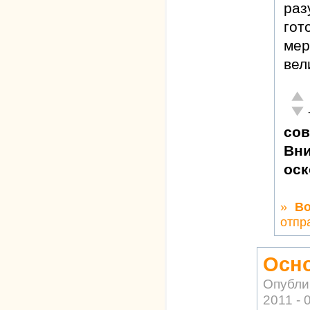
раз
гот
мер
вел
Отл
Неа
сов
Вни
оск
»
Во
отпр
Осно
Опубли
2011 - 