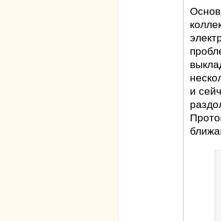
Основ
коллек
элект
пробл
выклад
неско
и сей
раздо
Прото
ближа