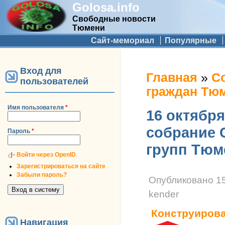
Golosa.info
Свободные новости
Тюмени
Дополнительное меню
Сайт-мемориал
Популярные
Вход для
Вы здесь
Главная
»
С
пользователей
граждан Тю
Имя пользователя
*
16 октябр
собрание 
Пароль
*
групп Тюм
Войти через OpenID
Зарегистрироваться на сайте
Забыли пароль?
Опубликовано
15
kender
Конструиров
Навигация