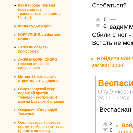
Стебаться?
Как в городе Тюмени
провалилась
транспортная реформа.
—
Часть 1.
Отлично!
0
Неадекватно!
вадиМ
-2
Когда судья в доле
Сбили с ног -
КОРРУПЦИЯ... а без нее
никак
Встать не мо
Легко ли создать
профсоюз?
»
Войдите
или
ЛЖЕВЫБОРЫ СКОРО -
комментарии
горячая линия по
нарушениям
Митинг 22 мая против
Веспаси
строительства дороги.
Общегородской сбор
Опубликован
подписей против
2011 - 11:06
точечной застройки: 4
мая на Цветном бульваре
Веспасиан 
Операция «Оккупируй
Тюмень»
Отлично!
Организаторы протеста
2
»
Вой
против выборов хотят все
Неадекватно!
0
отправ
сделать по закону