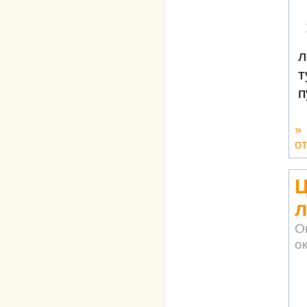
л
т
п
»
о
Ц
л
О
ок