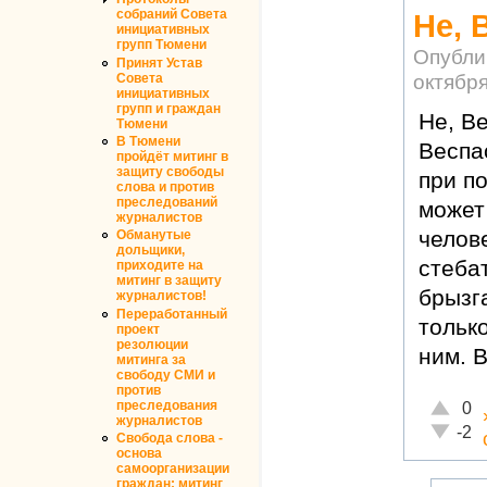
собраний Совета
Не, 
инициативных
групп Тюмени
Опубли
Принят Устав
октября
Совета
инициативных
групп и граждан
Не, В
Тюмени
В Тюмени
Веспа
пройдёт митинг в
защиту свободы
при п
слова и против
преследований
может 
журналистов
челов
Обманутые
дольщики,
стеба
приходите на
митинг в защиту
брызг
журналистов!
Переработанный
тольк
проект
резолюции
ним. 
митинга за
свободу СМИ и
против
Отлично
преследования
0
журналистов
Неадекв
-2
Свобода слова -
основа
самоорганизации
граждан: митинг