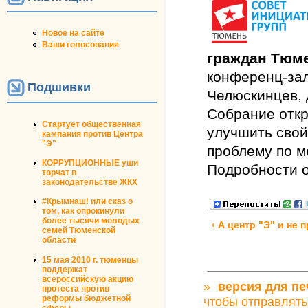
Новое на сайте
Ваши голосования
граждан Тюм
конференц-зал
Подшивки
Челюскинцев, 
Собрание откр
Стартует общественная
улучшить свой
кампания против Центра
"Э"
проблему по м
КОРРУПЦИОННЫЕ уши
Подробности о
торчат в
законодательстве ЖКХ
#Крымнаш! или сказ о
том, как опрокинули
более тысячи молодых
‹ А центр "Э" и не п
семей Тюменской
области
15 мая 2010 г. тюменцы
поддержат
всероссийскую акцию
»
версия для пе
протеста против
реформы бюджетной
чтобы отправлять
сферы