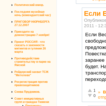
Политический юмор.
Если 
Последняя музейная
ночь (комендантский час)
Опублико
ПРИГОВОР НЮРНБЕРГА
2011 - 12:
27.12.2007
Приходите на
Если Вес
демонстрацию 7 ноября!
свободно
Проект РОССИЯ - что
сказать о законности
предложи
митингов и гуляния 26
марта
Повестка
Противодействие
заранее 
строительству в парке на
Ямской
будет. Н
транспо
Рейдерский захват ТСЖ
"Метелево"
переход
Росрегистрация против
правозащитников
Отлично!
1
»
В
Снова Прудников.
Неадекватн
0
отп
Совет инициативных
групп и граждан Тюмени
Протоколы