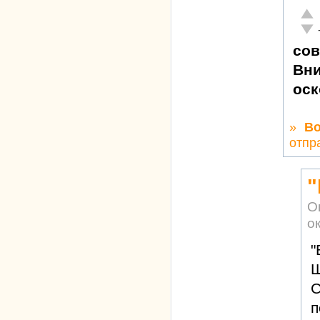
Отл
Неа
сов
Вни
оск
»
Во
отпр
"
О
ок
"
Ш
С
п