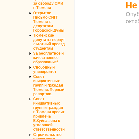
Не
за свободу СМИ
в Тюмени
Опуб
Открытое
Письмо СИГГ
октя
Тюмени к
депутатам
Городской Думы
Тюменские
депутаты вернут
льготный проезд
студентам
За бесплатное и
качественное
образование!
Свободный
университет
Совет
инициативных
групп и граждан
Тюмени. Первый
репортаж.
Совет
инициативных
групп и граждан
г. Тюмени просит
привлечь
Е.Куйвашева к
уголовной
ответственности
Строительство
подземного