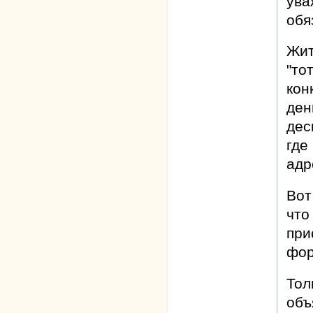
ува
обя
Жит
"то
кон
ден
дес
где
адр
Вот
что
при
фор
Тол
объ