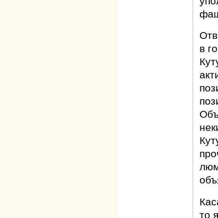
упо
фаш
Отв
в г
Кут
акт
поз
поз
Объ
нек
Кут
про
люм
объ
Кас
то 