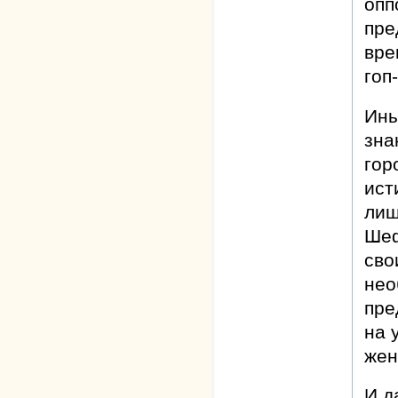
опп
пре
вре
гоп
Ины
зна
гор
ист
лиш
Шеф
сво
нео
пре
на 
жен
И д