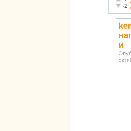
Неадекв
-2
ke
на
и
Опуб
октя