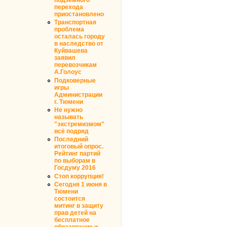
перехода
приостановлено
Транспортная
проблема
осталась городу
в наследство от
Куйвашева
заявил
перевозчикам
А.Голоус
Подковерные
игры
Администрации
г. Тюмени
Не нужно
называть
"экстремизмом"
всё подряд
Последний
итоговый опрос.
Рейтинг партий
по выборам в
Госдуму 2016
Стоп коррупция!
Сегодня 1 июня в
Тюмени
состоится
митинг в защиту
прав детей на
бесплатное