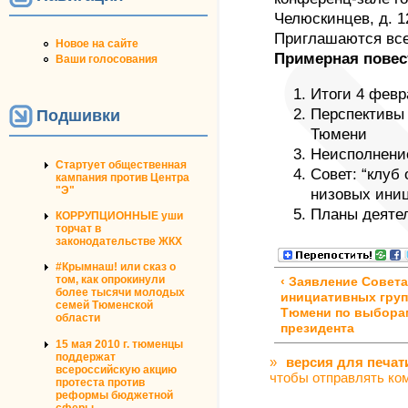
Челюскинцев, д. 1
Приглашаются вс
Новое на сайте
Примерная повес
Ваши голосования
Итоги 4 февр
Перспективы
Подшивки
Тюмени
Неисполнение
Стартует общественная
Совет: “клуб
кампания против Центра
"Э"
низовых ини
Планы деяте
КОРРУПЦИОННЫЕ уши
торчат в
законодательстве ЖКХ
#Крымнаш! или сказ о
том, как опрокинули
‹ Заявление Совета
более тысячи молодых
инициативных груп
семей Тюменской
Тюмени по выбора
области
президента
15 мая 2010 г. тюменцы
поддержат
»
версия для печат
всероссийскую акцию
чтобы отправлять ко
протеста против
реформы бюджетной
сферы