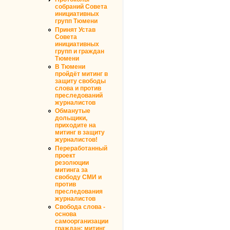
собраний Совета
инициативных
групп Тюмени
Принят Устав
Совета
инициативных
групп и граждан
Тюмени
В Тюмени
пройдёт митинг в
защиту свободы
слова и против
преследований
журналистов
Обманутые
дольщики,
приходите на
митинг в защиту
журналистов!
Переработанный
проект
резолюции
митинга за
свободу СМИ и
против
преследования
журналистов
Свобода слова -
основа
самоорганизации
граждан: митинг