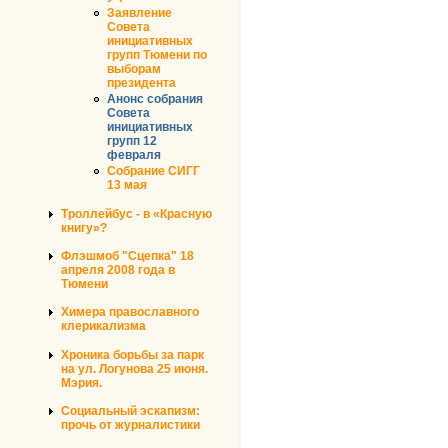
Заявление
Совета
инициативных
групп Тюмени по
выборам
президента
Анонс собрания
Совета
инициативных
групп 12
февраля
Собрание СИГГ
13 мая
Троллейбус - в «Красную
книгу»?
Флэшмоб "Сцепка" 18
апреля 2008 года в
Тюмени
Химера православного
клерикализма
Хроника борьбы за парк
на ул. Логунова 25 июня.
Мэрия.
Социальный эскапизм:
прочь от журналистики