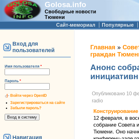
Golosa.info
Свободные новости
Тюмени
Дополнительное меню
Сайт-мемориал
Популярные
Вход для
Вы здесь
Главная
»
Сове
пользователей
граждан Тюмен
Анонс собр
Имя пользователя
*
инициативн
Пароль
*
Опубликовано
10 фе
Войти через OpenID
radio
Зарегистрироваться на сайте
Забыли пароль?
Конструирование
12 февраля, в вос
собрание Совета 
Тюмени. Оно начнё
Навигация
конференц-зале го