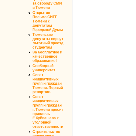
за свободу СМИ
в Тюмени
Открытое
Письмо СИГГ
Тюмени к
депутатам
Городской Думы
Тюменские
депутаты вернут
льготный проезд
студентам
За бесплатное и
качественное
образование!
Свободный
университет
Совет
инициативных
групп и граждан
Тюмени. Первый
репортаж.
Совет
инициативных
групп и граждан
г. Тюмени просит
привлечь
Е.Куйвашева к
уголовной
ответственности
Строительство
подземного