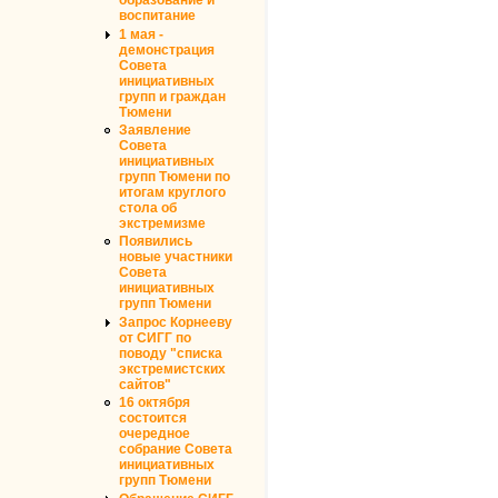
образование и
воспитание
1 мая -
демонстрация
Совета
инициативных
групп и граждан
Тюмени
Заявление
Совета
инициативных
групп Тюмени по
итогам круглого
стола об
экстремизме
Появились
новые участники
Совета
инициативных
групп Тюмени
Запрос Корнееву
от СИГГ по
поводу "списка
экстремистских
сайтов"
16 октября
состоится
очередное
собрание Совета
инициативных
групп Тюмени