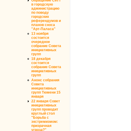
Обращение СИГГ
в городскую
администрацию
по поводу
городских
референдумов и
планов сноса
"Арт-Паласа"
13 ноября
состоится
очередное
собрание Совета
инициативных
групп
18 декабря
состоится
собрание Совета
инициативных
групп
Анонс собрания
Совета
инициативных
групп Тюмени 15
января
22 января Совет
инициативных
групп проводит
круглый стол
"Борьба с
экстремизмом:
призрачная
угроза?"