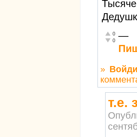
Тысяче
Дедушк
—
Отлично!
0
Неадекватно!
0
Пиш
»
Войди
коммент
т.е.
Опубл
сентяб