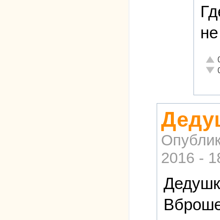
Гд
не
Отли
Неад
Деду
Опублик
2016 - 1
Дедушк
Вброше