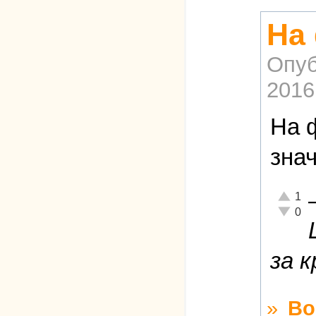
На
Опуб
2016
На 
зна
Отлично
1
Неадекв
0
за 
»
Во