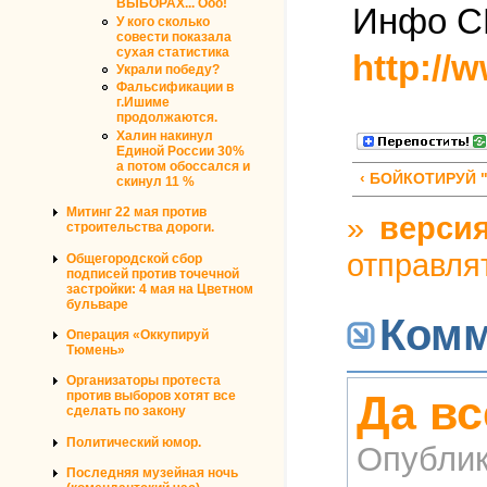
ВЫБОРАХ... Ооо!
Инфо С
У кого сколько
совести показала
сухая статистика
http://
Украли победу?
Фальсификации в
г.Ишиме
продолжаются.
Халин накинул
Единой России 30%
а потом обоссался и
‹ БОЙКОТИРУЙ
скинул 11 %
Митинг 22 мая против
»
версия
строительства дороги.
отправля
Общегородской сбор
подписей против точечной
застройки: 4 мая на Цветном
бульваре
Комм
Операция «Оккупируй
Тюмень»
Организаторы протеста
Да вс
против выборов хотят все
сделать по закону
Политический юмор.
Опублик
Последняя музейная ночь