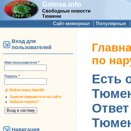
Golosa.info
Свободные новости
Тюмени
Дополнительное меню
Сайт-мемориал
Популярные
Вход для
Вы здесь
Главн
пользователей
по на
Имя пользователя
*
Есть 
Пароль
*
Тюмен
Войти через OpenID
Зарегистрироваться на сайте
Забыли пароль?
Ответ
Тюмен
Навигация