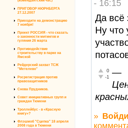
- 16:15
(комендантский час)
ПРИГОВОР НЮРНБЕРГА
27.12.2007
Да всё 
Приходите на демонстрацию
7 ноября!
Ну что
Проект РОССИЯ - что сказать
о законности митингов и
участво
гуляния 26 марта
Противодействие
потасов
строительству в парке на
Ямской
Рейдерский захват ТСЖ
—
"Метелево"
Отлично!
0
Неадекватно!
-1
Росрегистрация против
правозащитников
Цен
Снова Прудников.
красных
Совет инициативных групп и
граждан Тюмени
Троллейбус - в «Красную
»
Войди
книгу»?
Флэшмоб "Сцепка" 18 апреля
коммент
2008 года в Тюмени