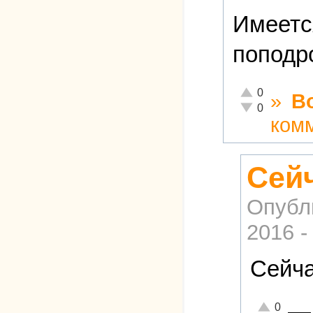
Имеетс
поподр
Отлично!
0
»
В
Неадекватно!
0
ком
Сейч
Опубл
2016 -
Сейча
—
Отлично!
0