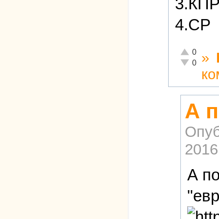
3.КП
4.СР
Отлично!
0
»
Неадекватн
0
ко
А п
Опуб
2016
А по
"ев