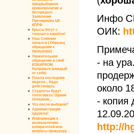
(
хороша
предвыборное
кровопролитие и
беспредел!
Инфо С
Заявление
Президиума ЦК
КПРФ
ОИК:
ht
Крысы бегут с
тонущего корабля!
Наш Собянин
попался ( Образец
Примеч
обращения к
прокурору)
Уважительное
- на ур
обращение в свой
ИЗБИРКОМ.
Направьте (каждый
продерж
от себя)
Пошла последняя
неделя... Надо
около 1
действовать
Студенты будут
голосовать! Одним
- копия
почерком...
Что после выборов?
Администрация
12.09.20
одурела!
Информация к
размышлению
http://
избирателей или
вопросы прокурору -