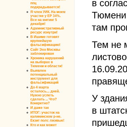
в согла
ппц
подкрадывается!
Я член УИК. На моем
Тюмени 
участке у ЕР 34%.
Все на митинг 5
декабря!
там про
Административный
ресурс изнутри!
В Ишиме готовят
крупнейшую
Тем не 
фальсификацию!
Сайт Эхо Москвы
листово
заблокирован
Хроника нарушений
на выборах в
16.09.2
Тюмени и области!
Выявлен
потенциальный
правяще
инструмент для
фальсификаций
До 4 марта
осталось.... дней.
У здани
Нужно успеть
сделать ... Что?
Конкретно?
в штатс
И даже так
ИТОГ: участок на
калининском р-не.
пришедш
Екзит полс лживые!
Кто и как может