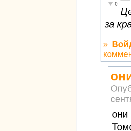
Неадекватн
0
Це
за кр
»
Вой
комме
он
Опуб
сент
они
Том