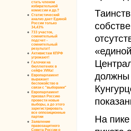
стать членом
избирательной
Таинств
комиссии и др.?
Статистический
анализ дает Единой
собстве
России только
34,43%
733 участок,
отсутст
сомнительный
подсчет -
сомнительный
«единой
результат!
Активистам КПРФ
угрожают!
Централ
Галочки на
бюллютенях в
сейфе УИКа!
должны 
Европарламент
выражает
беспокойство в
Кунгурц
связи с "выборами"
Европарламент
призвал Россию
показан
провести новые
выборы, а до этого
зарегистрировать
все оппозиционные
На пике
партии
Заявление
правозащитного
Совета России о