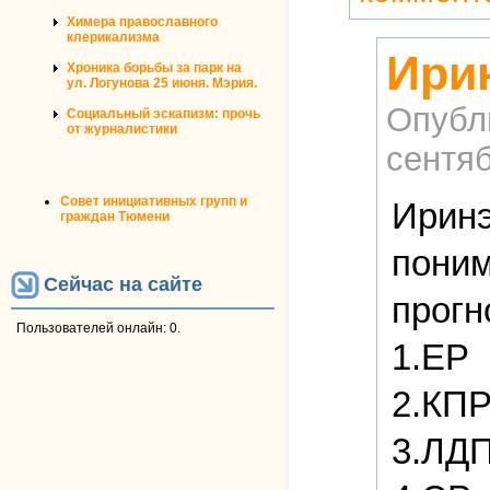
Химера православного
клерикализма
Ири
Хроника борьбы за парк на
ул. Логунова 25 июня. Мэрия.
Опубл
Социальный эскапизм: прочь
от журналистики
сентяб
Совет инициативных групп и
Иринэ
граждан Тюмени
поним
Сейчас на сайте
прогн
Пользователей онлайн: 0.
1.ЕР
2.КП
3.ЛДП