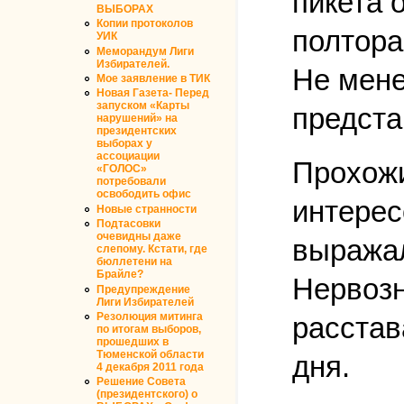
пикета 
ВЫБОРАХ
Копии протоколов
полтора
УИК
Меморандум Лиги
Избирателей.
Не мене
Мое заявление в ТИК
Новая Газета- Перед
запуском «Карты
предста
нарушений» на
президентских
выборах у
ассоциации
Прохожи
«ГОЛОС»
потребовали
освободить офис
интерес
Новые странности
Подтасовки
очевидны даже
выражал
слепому. Кстати, где
бюллетени на
Брайле?
Нервозн
Предупреждение
Лиги Избирателей
Резолюция митинга
расстав
по итогам выборов,
прошедших в
Тюменской области
дня.
4 декабря 2011 года
Решение Совета
(президентского) о