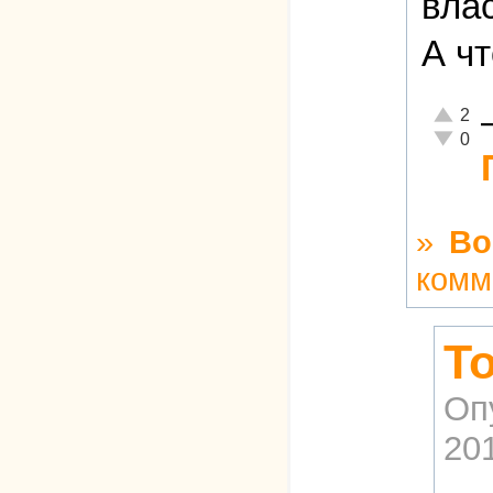
влас
А ч
Отлично
2
Неадекв
0
»
Во
комм
Т
Оп
201