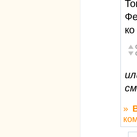
То
Фе
ко
Отли
Неад
ил
см
»
ко