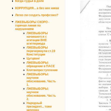
Когда судья в доле
КОРРУПЦИЯ... а без нее никак
Легко ли создать профсоюз?
ЛЖЕВЫБОРЫ СКОРО -
горячая линия по
нарушениям
ЛЖЕВЫБОРЫ
начинаются с
агитации ВНЕ
агитпериода
ЛЖЕВЫБОРЫ
перечеркнули ст.19
Конституции
Цугцванг
ЛЖЕВЫБОРЫ:
обращение в ПАСЕ
Клятвопреступление
ЛЖЕВЫБОРЫ:
научное
обоснование. Часть
1.
ЛЖЕВЫБОРЫ:
научное
обоснование. Часть
2.
Народный
президент... тоже
неплохо