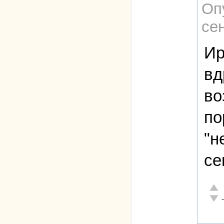
Оп
сен
Ир
вд
во
по
"н
се
Отли
Неад