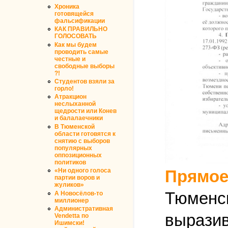
Хроника
готовящейся
фальсификации
КАК ПРАВИЛЬНО
ГОЛОСОВАТЬ
Как мы будем
проводить самые
честные и
свободные выборы
?!
Студентов взяли за
горло!
Атракцион
неслыханной
щедрости или Конев
и балалаечники
В Тюменской
области готовятся к
снятию с выборов
популярных
оппозиционных
политиков
Прямое
«Ни одного голоса
партии воров и
жуликов»
Тюменск
А Новосёлов-то
миллионер
Административная
вырази
Vendetta по
Ишимски!