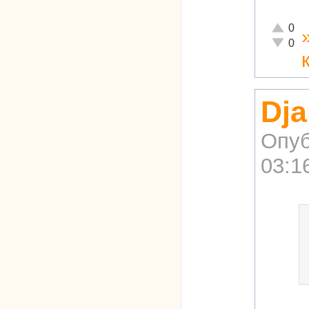
Отлично
0
Неадекв
0
Dja
Опуб
03:1