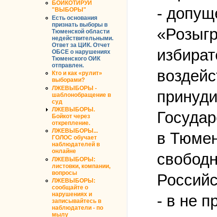
БОЙКОТИРУЙ
- допущ
"ВЫБОРЫ"
Есть основания
признать выборы в
«Розыгр
Тюменской области
недействительными.
Ответ за ЦИК. Отчет
избират
ОБСЕ о нарушениях
Тюменского ОИК
отправлен.
воздейс
Кто и как «рулит»
выборами?
ЛЖЕВЫБОРЫ -
принуди
шаблонобращение в
суд
ЛЖЕВЫБОРЫ.
Государ
Бойкот через
открепление.
ЛЖЕВЫБОРЫ...
в Тюмен
ГОЛОС обучает
наблюдателей в
онлайне
свободн
ЛЖЕВЫБОРЫ:
листовки, компании,
вопросы
Российс
ЛЖЕВЫБОРЫ:
сообщайте о
нарушениях и
- в не 
записывайтесь в
наблюдатели - по
мылу