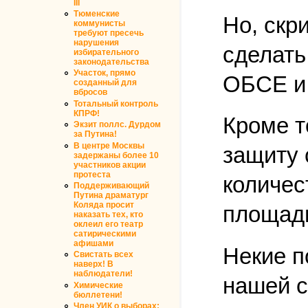
III
Тюменские
Но, скр
коммунисты
требуют пресечь
нарушения
сделать
избирательного
законодательства
Участок, прямо
ОБСЕ и 
созданный для
вбросов
Тотальный контроль
КПРФ!
Кроме т
Экзит поллс. Дурдом
за Путина!
В центре Москвы
защиту 
задержаны более 10
участников акции
протеста
количес
Поддерживающий
Путина драматург
Коляда просит
площади
наказать тех, кто
оклеил его театр
сатирическими
афишами
Некие п
Свистать всех
наверх! В
наблюдатели!
нашей с
Химические
бюллетени!
Член УИК о выборах: