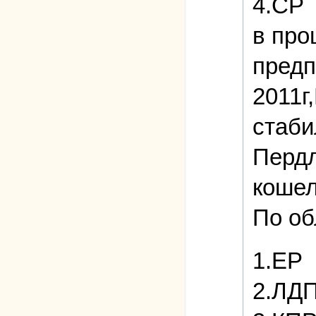
4.СР
в про
предп
2011г
стаби
Пердл
кошел
По об
1.ЕР
2.ЛДП