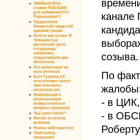
времени
ЛЖЕВЫБОРЫ:
ставим ЛОВУШКИ
для избиркома!!!!!!
канале 
Парапампам!!!
Трудоголизм
кандида
Ишимской городской
администрации
Хотела как лучше: В
выборах
Чувашии суд
рассмотрит дело
сотрудницы
созыва.
избиркома,
подделавшую два
бюллетеня
Это происходит во
всех регионах
По факт
Бунт Гудкова.2,6
млн человек смогут
проголосовать
жалобы
несколько раз
Информация к
- в ЦИК,
размышлению
избирателей или
вопросы прокурору.
- в ОБС
Чьи ушки торчат?
Митинг по итогам
выборов
Роберту
Нужны наблюдатели
Твой выбор,
гражданин!