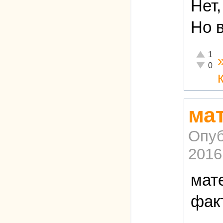
Нет,
Но в
Отлично
1
Неадекв
0
ма
Опуб
2016
мат
фак