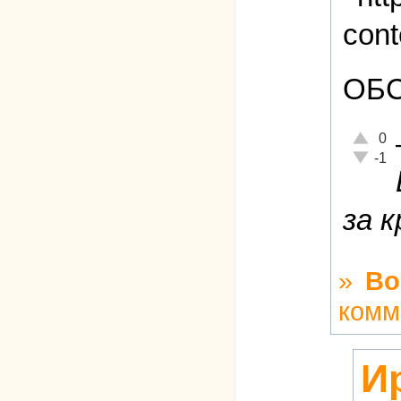
ОБС
Отлично
0
Неадекв
-1
за 
»
Во
комм
И