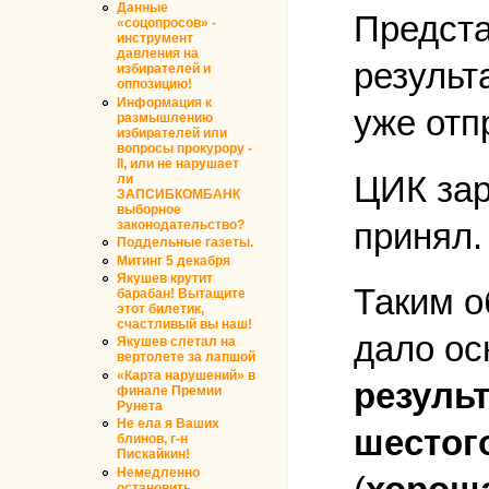
Данные
Предста
«соцопросов» -
инструмент
давления на
результ
избирателей и
оппозицию!
Информация к
уже отп
размышлению
избирателей или
вопросы прокурору -
II, или не нарушает
ЦИК зар
ли
ЗАПСИБКОМБАНК
выборное
принял.
законодательство?
Поддельные газеты.
Митинг 5 декабря
Якушев крутит
Таким о
барабан! Вытащите
этот билетик,
счастливый вы наш!
дало ос
Якушев слетал на
вертолете за лапшой
«Карта нарушений» в
резуль
финале Премии
Рунета
Не ела я Ваших
шестог
блинов, г-н
Пискайкин!
Немедленно
остановить