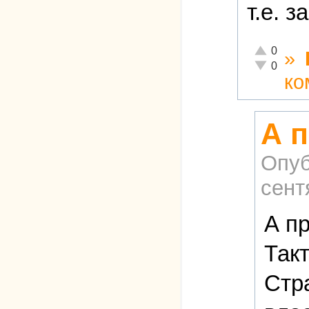
т.е. 
Отлично!
0
»
Неадекватн
0
ко
А п
Опуб
сент
А п
Так
Стр