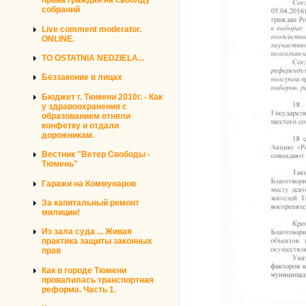
права граждан на своблду
собраний
Live comment moderator.
ONLINE.
TO OSTATNIA NEDZIELA...
Беззаконие в лицах
Бюджет г. Тюмени 2010г. - Как
у здравоохранения с
образованием отняли
конфетку и отдали
дорожникам.
Вестник "Ветер Свободы -
Тюмень"
Гаражи на Коммунаров
За капитальный ремонт
милиции!
Из зала суда ... Живая
практика защиты законных
прав
Как в городе Тюмени
провалилась транспортная
реформа. Часть 1.