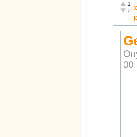
Отлично
1
Неадекв
0
G
Оп
00