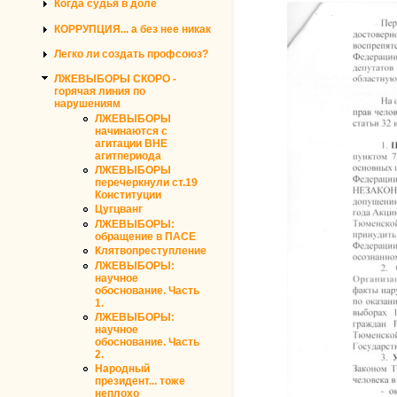
Когда судья в доле
КОРРУПЦИЯ... а без нее никак
Легко ли создать профсоюз?
ЛЖЕВЫБОРЫ СКОРО -
горячая линия по
нарушениям
ЛЖЕВЫБОРЫ
начинаются с
агитации ВНЕ
агитпериода
ЛЖЕВЫБОРЫ
перечеркнули ст.19
Конституции
Цугцванг
ЛЖЕВЫБОРЫ:
обращение в ПАСЕ
Клятвопреступление
ЛЖЕВЫБОРЫ:
научное
обоснование. Часть
1.
ЛЖЕВЫБОРЫ:
научное
обоснование. Часть
2.
Народный
президент... тоже
неплохо