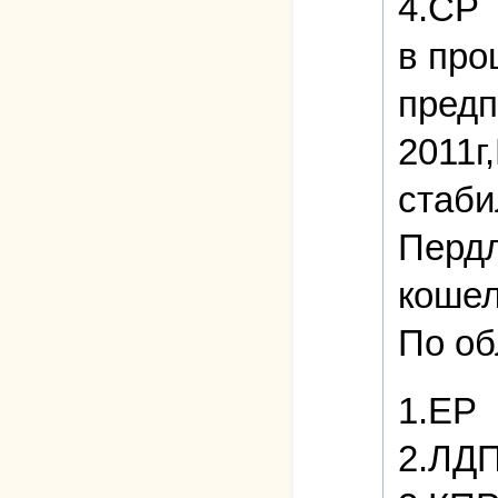
4.СР
в про
предп
2011г
стаби
Пердл
кошел
По об
1.ЕР
2.ЛДП