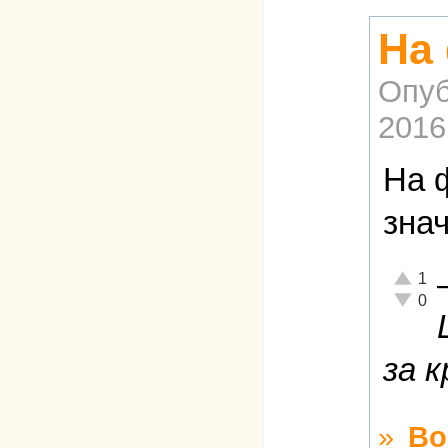
На
Опуб
2016
На 
зна
Отлично
1
Неадекв
0
за 
»
Во