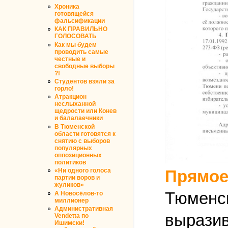
Хроника
готовящейся
фальсификации
КАК ПРАВИЛЬНО
ГОЛОСОВАТЬ
Как мы будем
проводить самые
честные и
свободные выборы
?!
Студентов взяли за
горло!
Атракцион
неслыханной
щедрости или Конев
и балалаечники
В Тюменской
области готовятся к
снятию с выборов
популярных
оппозиционных
политиков
Прямое
«Ни одного голоса
партии воров и
жуликов»
Тюменск
А Новосёлов-то
миллионер
Административная
вырази
Vendetta по
Ишимски!