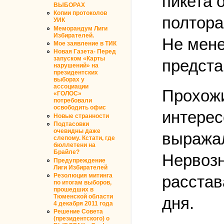
пикета 
ВЫБОРАХ
Копии протоколов
полтора
УИК
Меморандум Лиги
Избирателей.
Не мене
Мое заявление в ТИК
Новая Газета- Перед
запуском «Карты
предста
нарушений» на
президентских
выборах у
ассоциации
Прохожи
«ГОЛОС»
потребовали
освободить офис
интерес
Новые странности
Подтасовки
очевидны даже
выражал
слепому. Кстати, где
бюллетени на
Брайле?
Нервозн
Предупреждение
Лиги Избирателей
Резолюция митинга
расстав
по итогам выборов,
прошедших в
Тюменской области
дня.
4 декабря 2011 года
Решение Совета
(президентского) о