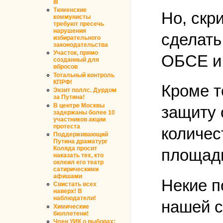
III
Тюменские
Но, скр
коммунисты
требуют пресечь
нарушения
сделать
избирательного
законодательства
Участок, прямо
ОБСЕ и 
созданный для
вбросов
Тотальный контроль
КПРФ!
Кроме т
Экзит поллс. Дурдом
за Путина!
В центре Москвы
защиту 
задержаны более 10
участников акции
протеста
количес
Поддерживающий
Путина драматург
Коляда просит
площади
наказать тех, кто
оклеил его театр
сатирическими
афишами
Некие п
Свистать всех
наверх! В
наблюдатели!
нашей с
Химические
бюллетени!
Член УИК о выборах: