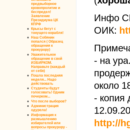
(
хороша
предвыборное
кровопролитие и
беспредел!
Инфо С
Заявление
Президиума ЦК
КПРФ
ОИК:
ht
Крысы бегут с
тонущего корабля!
Наш Собянин
попался ( Образец
Примеч
обращения к
прокурору)
Уважительное
- на ур
обращение в свой
ИЗБИРКОМ.
Направьте (каждый
продерж
от себя)
Пошла последняя
неделя... Надо
около 1
действовать
Студенты будут
голосовать! Одним
- копия
почерком...
Что после выборов?
Администрация
12.09.20
одурела!
Информация к
размышлению
http://
избирателей или
вопросы прокурору -