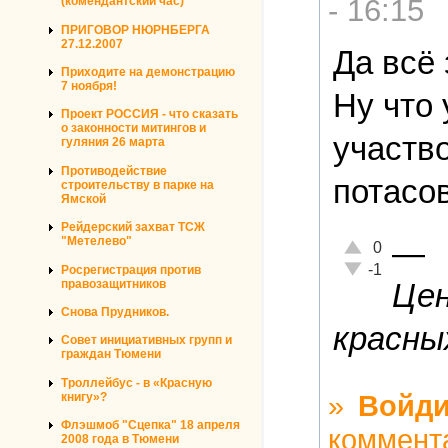
- 16:15
(комендантский час)
ПРИГОВОР НЮРНБЕРГА
27.12.2007
Да всё 
Приходите на демонстрацию
7 ноября!
Ну что
Проект РОССИЯ - что сказать
о законности митингов и
участво
гуляния 26 марта
Противодействие
потасов
строительству в парке на
Ямской
Рейдерский захват ТСЖ
—
"Метелево"
Отлично!
0
Неадекватно!
-1
Росрегистрация против
правозащитников
Цен
Снова Прудников.
красных
Совет инициативных групп и
граждан Тюмени
Троллейбус - в «Красную
»
Войди
книгу»?
Флэшмоб "Сцепка" 18 апреля
коммент
2008 года в Тюмени