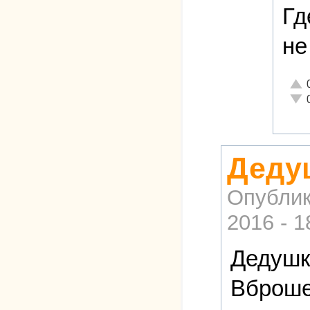
Гд
не
Отли
Неад
Деду
Опублик
2016 - 1
Дедушк
Вброше