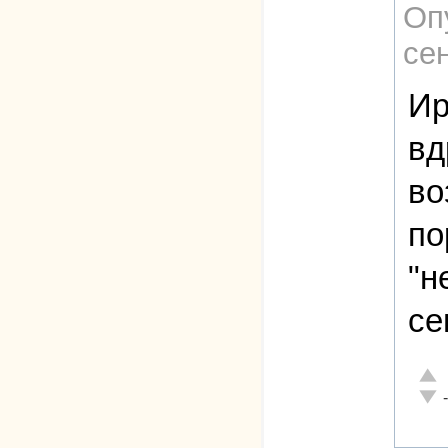
Оп
сен
Ир
вд
во
по
"н
се
Отли
Неад