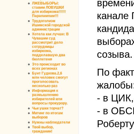
времени
ЛЖЕВЫБОРЫ:
ставим ЛОВУШКИ
для избиркома!!!!!!
канале 
Парапампам!!!
Трудоголизм
кандида
Ишимской городской
администрации
Хотела как лучше: В
выборах
Чувашии суд
рассмотрит дело
сотрудницы
созыва.
избиркома,
подделавшую два
бюллетеня
Это происходит во
всех регионах
По факт
Бунт Гудкова.2,6
млн человек смогут
проголосовать
жалобы
несколько раз
Информация к
- в ЦИК,
размышлению
избирателей или
вопросы прокурору.
- в ОБС
Чьи ушки торчат?
Митинг по итогам
выборов
Роберту
Нужны наблюдатели
Твой выбор,
гражданин!