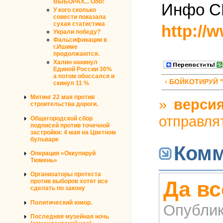
ВЫБОРАХ... Ооо!
Инфо С
У кого сколько
совести показала
сухая статистика
http://
Украли победу?
Фальсификации в
г.Ишиме
продолжаются.
Халин накинул
Единой России 30%
а потом обоссался и
‹ БОЙКОТИРУЙ
скинул 11 %
Митинг 22 мая против
»
версия
строительства дороги.
отправля
Общегородской сбор
подписей против точечной
застройки: 4 мая на Цветном
бульваре
Комм
Операция «Оккупируй
Тюмень»
Организаторы протеста
Да вс
против выборов хотят все
сделать по закону
Политический юмор.
Опублик
Последняя музейная ночь