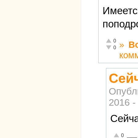
Имеетс
поподр
Отлично!
0
»
В
Неадекватно!
0
ком
Сейч
Опубл
2016 -
Сейча
—
Отлично!
0