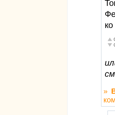
То
Фе
ко
Отли
Неад
ил
см
»
ко