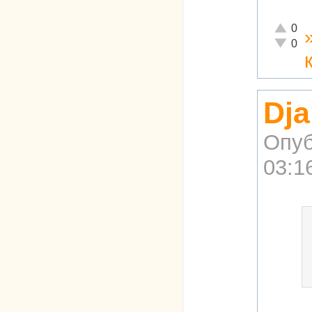
Отлично
0
Неадекв
0
Dja
Опуб
03:1