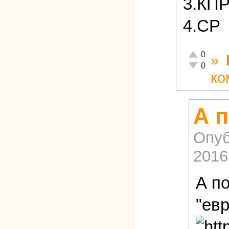
3.КП
4.СР
Отлично!
0
»
Неадекватн
0
ко
А п
Опуб
2016
А по
"ев