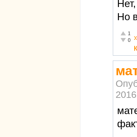
Нет,
Но в
Отлично
1
Неадекв
0
ма
Опуб
2016
мат
фак