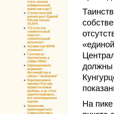
стать членом
избирательной
Таинств
комиссии и др.?
Статистический
анализ дает Единой
собстве
России только
34,43%
733 участок,
отсутст
сомнительный
подсчет -
сомнительный
«единой
результат!
Активистам КПРФ
угрожают!
Централ
Галочки на
бюллютенях в
сейфе УИКа!
должны 
Европарламент
выражает
беспокойство в
Кунгурц
связи с "выборами"
Европарламент
призвал Россию
показан
провести новые
выборы, а до этого
зарегистрировать
все оппозиционные
На пике
партии
Заявление
правозащитного
Совета России о