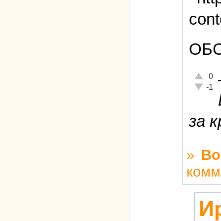
ОБС
Отлично
0
Неадекв
-1
за 
»
Во
комм
И