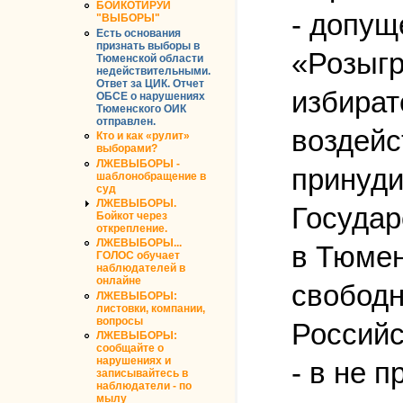
БОЙКОТИРУЙ
- допущ
"ВЫБОРЫ"
Есть основания
признать выборы в
«Розыгр
Тюменской области
недействительными.
Ответ за ЦИК. Отчет
избират
ОБСЕ о нарушениях
Тюменского ОИК
отправлен.
воздейс
Кто и как «рулит»
выборами?
ЛЖЕВЫБОРЫ -
принуди
шаблонобращение в
суд
ЛЖЕВЫБОРЫ.
Государ
Бойкот через
открепление.
ЛЖЕВЫБОРЫ...
в Тюмен
ГОЛОС обучает
наблюдателей в
онлайне
свободн
ЛЖЕВЫБОРЫ:
листовки, компании,
вопросы
Российс
ЛЖЕВЫБОРЫ:
сообщайте о
нарушениях и
- в не 
записывайтесь в
наблюдатели - по
мылу