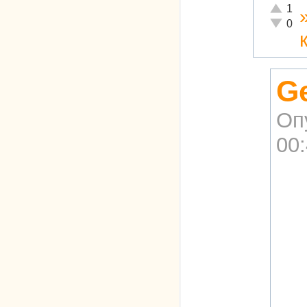
Отлично
1
Неадекв
0
G
Оп
00