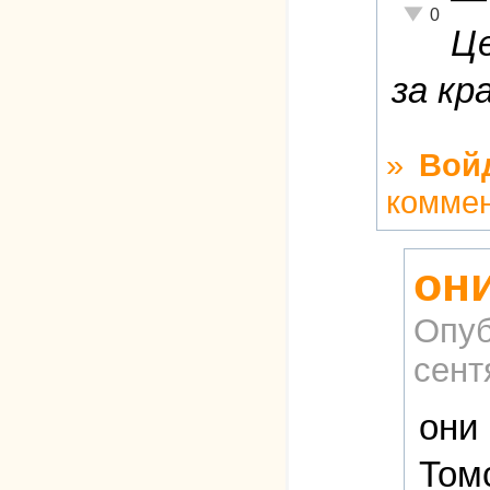
Неадекватн
0
Це
за кр
»
Вой
комме
он
Опуб
сент
они
Том