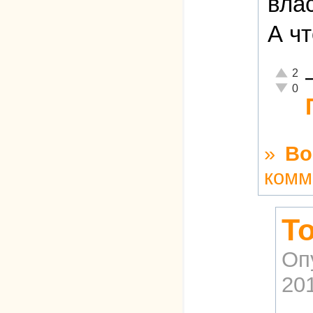
влас
А ч
Отлично
2
Неадекв
0
»
Во
комм
Т
Оп
201