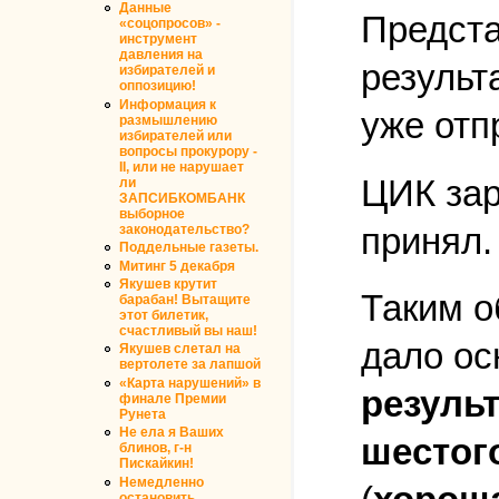
Данные
Предста
«соцопросов» -
инструмент
давления на
результ
избирателей и
оппозицию!
Информация к
уже отп
размышлению
избирателей или
вопросы прокурору -
II, или не нарушает
ЦИК зар
ли
ЗАПСИБКОМБАНК
выборное
принял.
законодательство?
Поддельные газеты.
Митинг 5 декабря
Якушев крутит
Таким о
барабан! Вытащите
этот билетик,
счастливый вы наш!
дало ос
Якушев слетал на
вертолете за лапшой
«Карта нарушений» в
резуль
финале Премии
Рунета
Не ела я Ваших
шестог
блинов, г-н
Пискайкин!
Немедленно
остановить