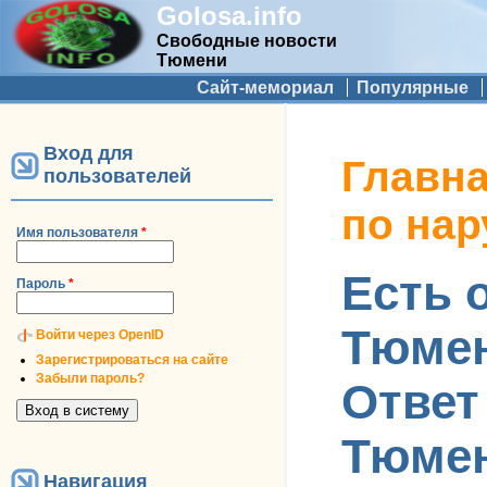
Golosa.info
Свободные новости
Тюмени
Дополнительное меню
Сайт-мемориал
Популярные
Вход для
Вы здесь
Главн
пользователей
по на
Имя пользователя
*
Есть 
Пароль
*
Тюмен
Войти через OpenID
Зарегистрироваться на сайте
Забыли пароль?
Ответ
Тюмен
Навигация