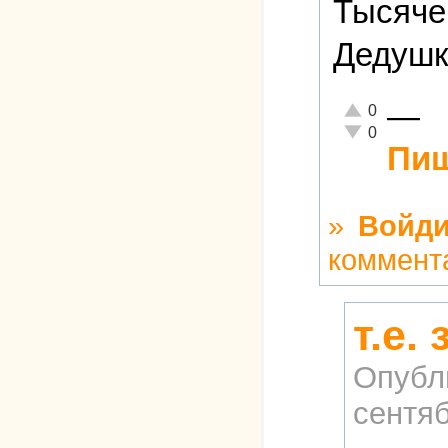
Тысяче
Дедушк
—
Отлично!
0
Неадекватно!
0
Пиш
»
Войди
коммент
т.е.
Опубл
сентяб