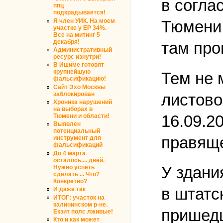
в согла
ппц
подкрадывается!
Я член УИК. На моем
Тюмени 
участке у ЕР 34%.
Все на митинг 5
декабря!
там про
Административный
ресурс изнутри!
В Ишиме готовят
крупнейшую
Тем не 
фальсификацию!
Сайт Эхо Москвы
листово
заблокирован
Хроника нарушений
на выборах в
16.09.2
Тюмени и области!
Выявлен
потенциальный
правяще
инструмент для
фальсификаций
До 4 марта
осталось.... дней.
У здани
Нужно успеть
сделать ... Что?
Конкретно?
в штатс
И даже так
ИТОГ: участок на
калининском р-не.
пришедш
Екзит полс лживые!
Кто и как может