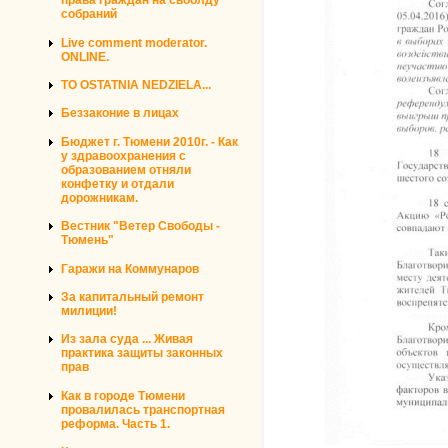
права граждан на своблду
собраний
Live comment moderator.
ONLINE.
TO OSTATNIA NEDZIELA...
Беззаконие в лицах
Бюджет г. Тюмени 2010г. - Как
у здравоохранения с
образованием отняли
конфетку и отдали
дорожникам.
Вестник "Ветер Свободы -
Тюмень"
Гаражи на Коммунаров
За капитальный ремонт
милиции!
Из зала суда ... Живая
практика защиты законных
прав
Как в городе Тюмени
провалилась транспортная
реформа. Часть 1.