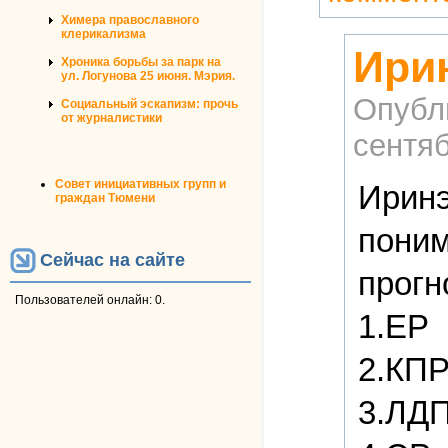
Химера православного
клерикализма
Ири
Хроника борьбы за парк на
ул. Логунова 25 июня. Мэрия.
Опубл
Социальный эскапизм: прочь
от журналистики
сентяб
Совет инициативных групп и
Иринэ
граждан Тюмени
поним
Сейчас на сайте
прогн
Пользователей онлайн: 0.
1.ЕР
2.КП
3.ЛДП