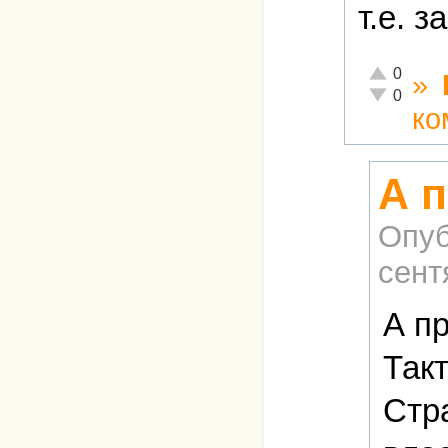
т.е. 
Отлично!
0
»
Неадекватн
0
ко
А п
Опуб
сент
А п
Так
Стр