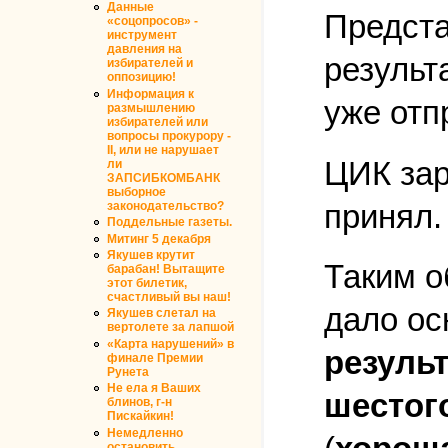
Данные
Предста
«соцопросов» -
инструмент
давления на
результ
избирателей и
оппозицию!
Информация к
уже отп
размышлению
избирателей или
вопросы прокурору -
II, или не нарушает
ЦИК зар
ли
ЗАПСИБКОМБАНК
выборное
принял.
законодательство?
Поддельные газеты.
Митинг 5 декабря
Якушев крутит
Таким о
барабан! Вытащите
этот билетик,
счастливый вы наш!
дало ос
Якушев слетал на
вертолете за лапшой
«Карта нарушений» в
резуль
финале Премии
Рунета
Не ела я Ваших
шестог
блинов, г-н
Пискайкин!
Немедленно
остановить