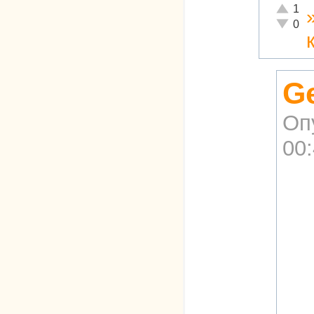
Отлично
1
Неадекв
0
G
Оп
00