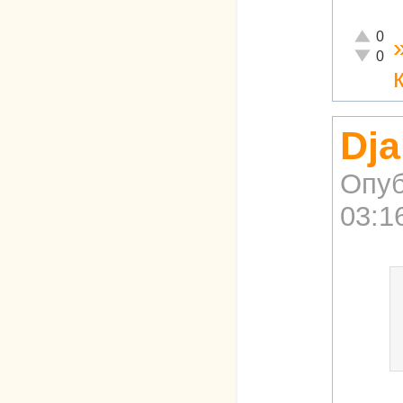
Отлично
0
Неадекв
0
Dja
Опуб
03:1