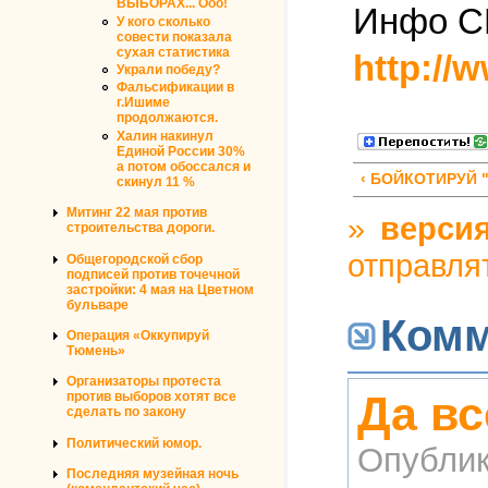
ВЫБОРАХ... Ооо!
Инфо С
У кого сколько
совести показала
сухая статистика
http://
Украли победу?
Фальсификации в
г.Ишиме
продолжаются.
Халин накинул
Единой России 30%
а потом обоссался и
‹ БОЙКОТИРУЙ
скинул 11 %
Митинг 22 мая против
»
версия
строительства дороги.
отправля
Общегородской сбор
подписей против точечной
застройки: 4 мая на Цветном
бульваре
Комм
Операция «Оккупируй
Тюмень»
Организаторы протеста
Да вс
против выборов хотят все
сделать по закону
Политический юмор.
Опублик
Последняя музейная ночь