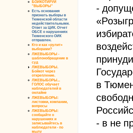
БОЙКОТИРУЙ
- допущ
"ВЫБОРЫ"
Есть основания
признать выборы в
«Розыгр
Тюменской области
недействительными.
Ответ за ЦИК. Отчет
избират
ОБСЕ о нарушениях
Тюменского ОИК
отправлен.
воздейс
Кто и как «рулит»
выборами?
ЛЖЕВЫБОРЫ -
принуди
шаблонобращение в
суд
ЛЖЕВЫБОРЫ.
Государ
Бойкот через
открепление.
ЛЖЕВЫБОРЫ...
в Тюмен
ГОЛОС обучает
наблюдателей в
онлайне
свободн
ЛЖЕВЫБОРЫ:
листовки, компании,
вопросы
Российс
ЛЖЕВЫБОРЫ:
сообщайте о
нарушениях и
- в не 
записывайтесь в
наблюдатели - по
мылу