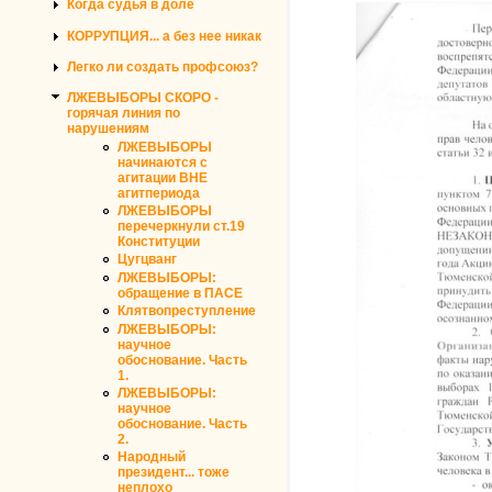
Когда судья в доле
КОРРУПЦИЯ... а без нее никак
Легко ли создать профсоюз?
ЛЖЕВЫБОРЫ СКОРО -
горячая линия по
нарушениям
ЛЖЕВЫБОРЫ
начинаются с
агитации ВНЕ
агитпериода
ЛЖЕВЫБОРЫ
перечеркнули ст.19
Конституции
Цугцванг
ЛЖЕВЫБОРЫ:
обращение в ПАСЕ
Клятвопреступление
ЛЖЕВЫБОРЫ:
научное
обоснование. Часть
1.
ЛЖЕВЫБОРЫ:
научное
обоснование. Часть
2.
Народный
президент... тоже
неплохо