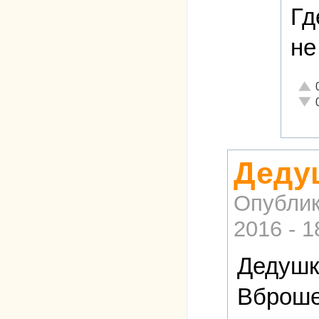
Гд
не
Отли
Неад
Деду
Опублик
2016 - 1
Дедушк
Вброше