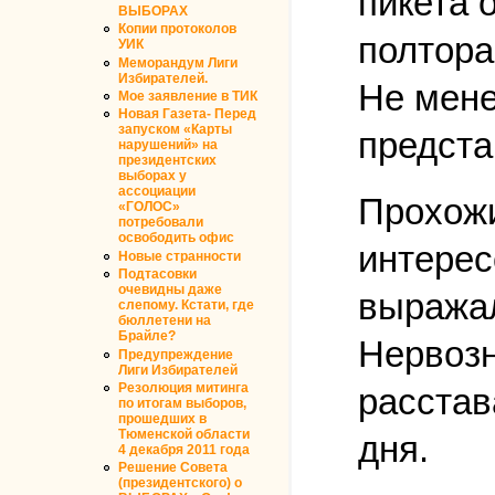
пикета 
ВЫБОРАХ
Копии протоколов
полтора
УИК
Меморандум Лиги
Избирателей.
Не мене
Мое заявление в ТИК
Новая Газета- Перед
запуском «Карты
предста
нарушений» на
президентских
выборах у
ассоциации
Прохожи
«ГОЛОС»
потребовали
освободить офис
интерес
Новые странности
Подтасовки
очевидны даже
выражал
слепому. Кстати, где
бюллетени на
Брайле?
Нервозн
Предупреждение
Лиги Избирателей
Резолюция митинга
расстав
по итогам выборов,
прошедших в
Тюменской области
дня.
4 декабря 2011 года
Решение Совета
(президентского) о