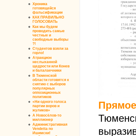
Хроника
готовящейся
фальсификации
КАК ПРАВИЛЬНО
ГОЛОСОВАТЬ
Как мы будем
проводить самые
честные и
свободные выборы
?!
Студентов взяли за
горло!
Атракцион
неслыханной
щедрости или Конев
и балалаечники
В Тюменской
области готовятся к
снятию с выборов
популярных
оппозиционных
политиков
Прямое
«Ни одного голоса
партии воров и
жуликов»
Тюменск
А Новосёлов-то
миллионер
Административная
вырази
Vendetta по
Ишимски!