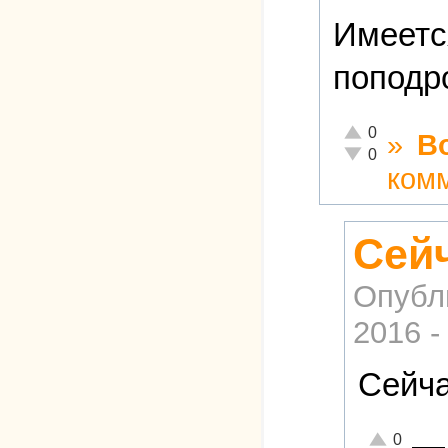
Имеетс
поподр
Отлично!
0
»
В
Неадекватно!
0
ком
Сейч
Опубл
2016 -
Сейча
—
Отлично!
0