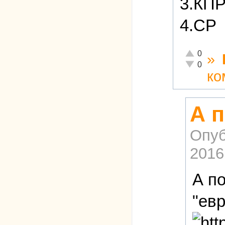
3.КП
4.СР
Отлично!
0
»
Неадекватн
0
ко
А п
Опуб
2016
А по
"ев