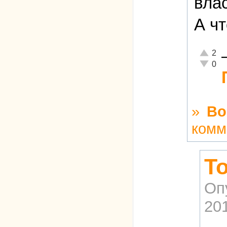
влас
А ч
Отлично
2
Неадекв
0
»
Во
комм
Т
Оп
201