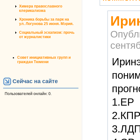
Химера православного
клерикализма
Ири
Хроника борьбы за парк на
ул. Логунова 25 июня. Мэрия.
Опубл
Социальный эскапизм: прочь
от журналистики
сентяб
Совет инициативных групп и
Иринэ
граждан Тюмени
поним
Сейчас на сайте
прогн
Пользователей онлайн: 0.
1.ЕР
2.КП
3.ЛДП