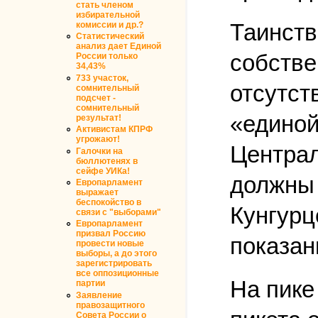
стать членом
избирательной
Таинств
комиссии и др.?
Статистический
анализ дает Единой
собстве
России только
34,43%
733 участок,
отсутст
сомнительный
подсчет -
сомнительный
«единой
результат!
Активистам КПРФ
угрожают!
Централ
Галочки на
бюллютенях в
сейфе УИКа!
должны 
Европарламент
выражает
беспокойство в
Кунгурц
связи с "выборами"
Европарламент
призвал Россию
показан
провести новые
выборы, а до этого
зарегистрировать
все оппозиционные
На пике
партии
Заявление
правозащитного
Совета России о