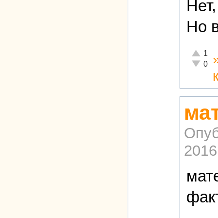
Нет,
Но в
Отлично
1
Неадекв
0
ма
Опуб
2016
мат
фак