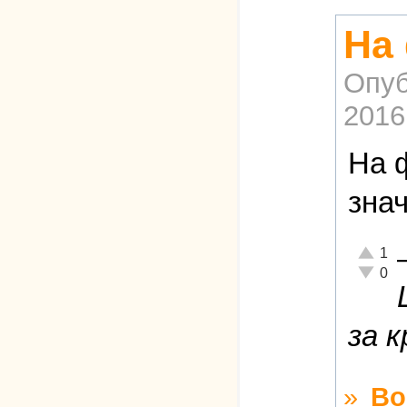
На
Опуб
2016
На 
зна
Отлично
1
Неадекв
0
за 
»
Во