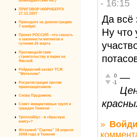
- 16:15
(комендантский час)
ПРИГОВОР НЮРНБЕРГА
27.12.2007
Да всё 
Приходите на демонстрацию
7 ноября!
Ну что
Проект РОССИЯ - что сказать
о законности митингов и
участво
гуляния 26 марта
Противодействие
потасов
строительству в парке на
Ямской
Рейдерский захват ТСЖ
—
"Метелево"
Отлично!
0
Неадекватно!
-1
Росрегистрация против
правозащитников
Цен
Снова Прудников.
красных
Совет инициативных групп и
граждан Тюмени
Троллейбус - в «Красную
»
Войди
книгу»?
Флэшмоб "Сцепка" 18 апреля
коммент
2008 года в Тюмени