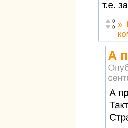
т.е. 
Отлично!
0
»
Неадекватн
0
ко
А п
Опуб
сент
А п
Так
Стр