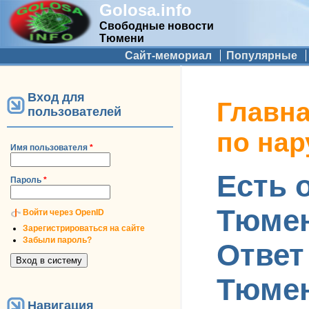
Golosa.info
Свободные новости
Тюмени
Дополнительное меню
Сайт-мемориал
Популярные
Вход для
Вы здесь
Главн
пользователей
по на
Имя пользователя
*
Есть 
Пароль
*
Тюмен
Войти через OpenID
Зарегистрироваться на сайте
Забыли пароль?
Ответ
Тюмен
Навигация