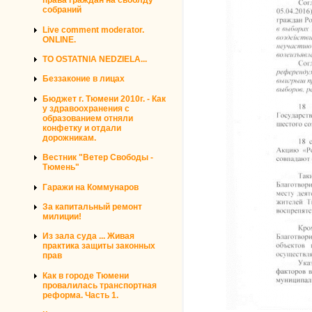
права граждан на своблду
собраний
Live comment moderator.
ONLINE.
TO OSTATNIA NEDZIELA...
Беззаконие в лицах
Бюджет г. Тюмени 2010г. - Как
у здравоохранения с
образованием отняли
конфетку и отдали
дорожникам.
Вестник "Ветер Свободы -
Тюмень"
Гаражи на Коммунаров
За капитальный ремонт
милиции!
Из зала суда ... Живая
практика защиты законных
прав
Как в городе Тюмени
провалилась транспортная
реформа. Часть 1.