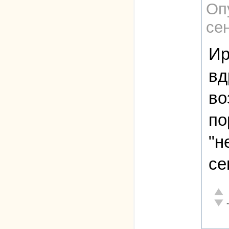
Оп
сен
Ир
вд
во
по
"н
се
Отли
Неад