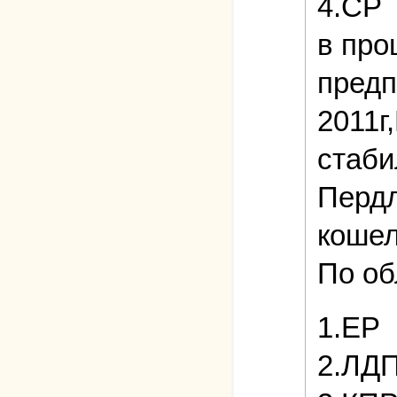
4.СР
в про
предп
2011г
стаби
Пердл
кошел
По об
1.ЕР
2.ЛДП