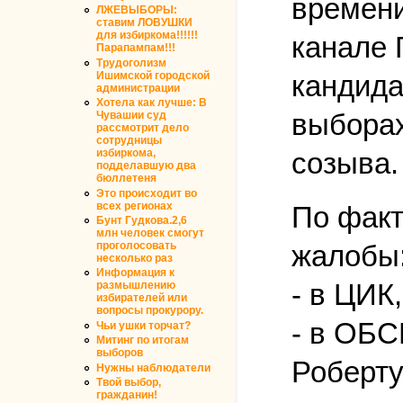
времени
ЛЖЕВЫБОРЫ:
ставим ЛОВУШКИ
для избиркома!!!!!!
канале 
Парапампам!!!
Трудоголизм
кандида
Ишимской городской
администрации
Хотела как лучше: В
выборах
Чувашии суд
рассмотрит дело
сотрудницы
созыва.
избиркома,
подделавшую два
бюллетеня
Это происходит во
всех регионах
По факт
Бунт Гудкова.2,6
млн человек смогут
проголосовать
жалобы
несколько раз
Информация к
- в ЦИК,
размышлению
избирателей или
вопросы прокурору.
- в ОБС
Чьи ушки торчат?
Митинг по итогам
выборов
Роберту
Нужны наблюдатели
Твой выбор,
гражданин!