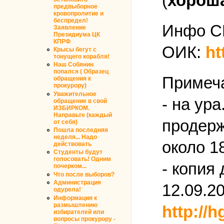
(
хороша
предвыборное
кровопролитие и
беспредел!
Инфо С
Заявление
Президиума ЦК
КПРФ
ОИК:
ht
Крысы бегут с
тонущего корабля!
Наш Собянин
попался ( Образец
Примеч
обращения к
прокурору)
Уважительное
- на ур
обращение в свой
ИЗБИРКОМ.
Направьте (каждый
продерж
от себя)
Пошла последняя
неделя... Надо
около 1
действовать
Студенты будут
голосовать! Одним
- копия
почерком...
Что после выборов?
Администрация
12.09.20
одурела!
Информация к
размышлению
http://
избирателей или
вопросы прокурору -