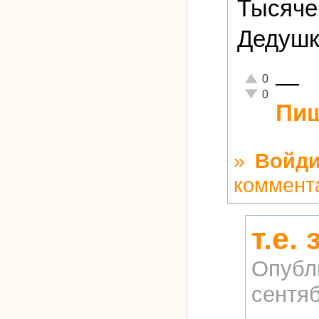
Тысяче
Дедушк
—
Отлично!
0
Неадекватно!
0
Пиш
»
Войди
коммент
т.е.
Опубл
сентяб