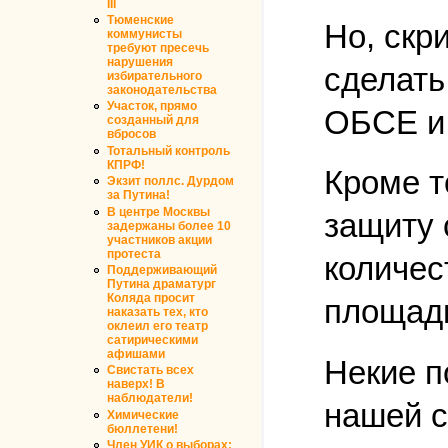
III
Тюменские
Но, скр
коммунисты
требуют пресечь
нарушения
сделать
избирательного
законодательства
Участок, прямо
ОБСЕ и 
созданный для
вбросов
Тотальный контроль
КПРФ!
Кроме т
Экзит поллс. Дурдом
за Путина!
В центре Москвы
защиту 
задержаны более 10
участников акции
протеста
количес
Поддерживающий
Путина драматург
Коляда просит
площади
наказать тех, кто
оклеил его театр
сатирическими
афишами
Некие п
Свистать всех
наверх! В
наблюдатели!
нашей с
Химические
бюллетени!
Член УИК о выборах: