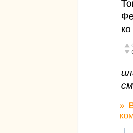
То
Фе
ко
Отли
Неад
ил
см
»
ко