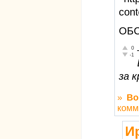
ОБС
Отлично
0
Неадекв
-1
за 
»
Во
комм
И