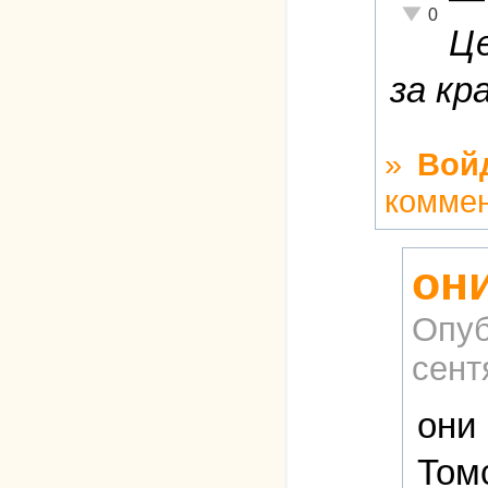
Неадекватн
0
Це
за кр
»
Вой
комме
он
Опуб
сент
они
Том