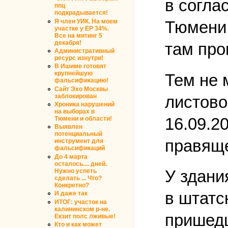
в согла
ппц
подкрадывается!
Я член УИК. На моем
Тюмени 
участке у ЕР 34%.
Все на митинг 5
декабря!
там про
Административный
ресурс изнутри!
В Ишиме готовят
крупнейшую
Тем не 
фальсификацию!
Сайт Эхо Москвы
листово
заблокирован
Хроника нарушений
на выборах в
16.09.2
Тюмени и области!
Выявлен
потенциальный
правяще
инструмент для
фальсификаций
До 4 марта
осталось.... дней.
У здани
Нужно успеть
сделать ... Что?
Конкретно?
в штатс
И даже так
ИТОГ: участок на
калининском р-не.
пришедш
Екзит полс лживые!
Кто и как может