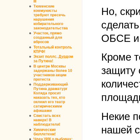
III
Тюменские
Но, скр
коммунисты
требуют пресечь
нарушения
сделать
избирательного
законодательства
Участок, прямо
ОБСЕ и 
созданный для
вбросов
Тотальный контроль
КПРФ!
Кроме т
Экзит поллс. Дурдом
за Путина!
В центре Москвы
защиту 
задержаны более 10
участников акции
протеста
количес
Поддерживающий
Путина драматург
Коляда просит
площади
наказать тех, кто
оклеил его театр
сатирическими
афишами
Некие п
Свистать всех
наверх! В
наблюдатели!
нашей с
Химические
бюллетени!
Член УИК о выборах: