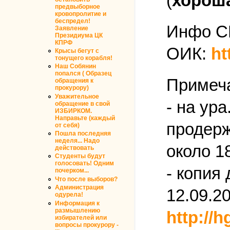
(
хороша
предвыборное
кровопролитие и
беспредел!
Инфо С
Заявление
Президиума ЦК
КПРФ
ОИК:
ht
Крысы бегут с
тонущего корабля!
Наш Собянин
попался ( Образец
Примеч
обращения к
прокурору)
Уважительное
- на ур
обращение в свой
ИЗБИРКОМ.
Направьте (каждый
продерж
от себя)
Пошла последняя
неделя... Надо
около 1
действовать
Студенты будут
голосовать! Одним
- копия
почерком...
Что после выборов?
Администрация
12.09.20
одурела!
Информация к
размышлению
http://
избирателей или
вопросы прокурору -