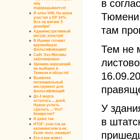
в согла
ппц
подкрадывается!
Я член УИК. На моем
Тюмени 
участке у ЕР 34%.
Все на митинг 5
декабря!
там про
Административный
ресурс изнутри!
В Ишиме готовят
крупнейшую
Тем не 
фальсификацию!
Сайт Эхо Москвы
листово
заблокирован
Хроника нарушений
на выборах в
16.09.2
Тюмени и области!
Выявлен
потенциальный
правяще
инструмент для
фальсификаций
До 4 марта
осталось.... дней.
У здани
Нужно успеть
сделать ... Что?
Конкретно?
в штатс
И даже так
ИТОГ: участок на
калининском р-не.
пришедш
Екзит полс лживые!
Кто и как может