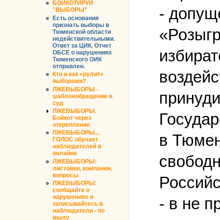
БОЙКОТИРУЙ
- допущ
"ВЫБОРЫ"
Есть основания
признать выборы в
«Розыгр
Тюменской области
недействительными.
Ответ за ЦИК. Отчет
избират
ОБСЕ о нарушениях
Тюменского ОИК
отправлен.
воздейс
Кто и как «рулит»
выборами?
ЛЖЕВЫБОРЫ -
принуди
шаблонобращение в
суд
ЛЖЕВЫБОРЫ.
Государ
Бойкот через
открепление.
ЛЖЕВЫБОРЫ...
в Тюмен
ГОЛОС обучает
наблюдателей в
онлайне
свободн
ЛЖЕВЫБОРЫ:
листовки, компании,
вопросы
Российс
ЛЖЕВЫБОРЫ:
сообщайте о
нарушениях и
- в не 
записывайтесь в
наблюдатели - по
мылу