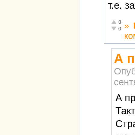
т.е. 
Отлично!
0
»
Неадекватн
0
ко
А п
Опуб
сент
А п
Так
Стр