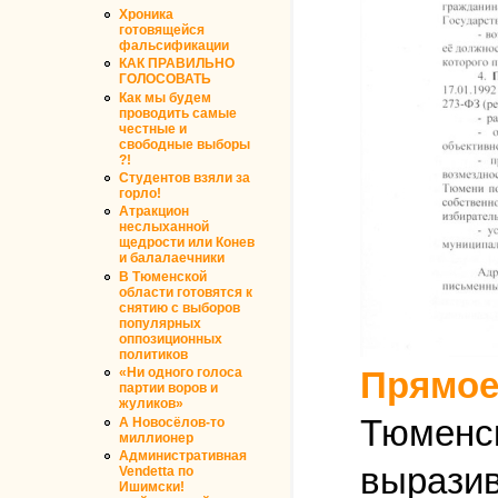
Хроника
готовящейся
фальсификации
КАК ПРАВИЛЬНО
ГОЛОСОВАТЬ
Как мы будем
проводить самые
честные и
свободные выборы
?!
Студентов взяли за
горло!
Атракцион
неслыханной
щедрости или Конев
и балалаечники
В Тюменской
области готовятся к
снятию с выборов
популярных
оппозиционных
политиков
Прямое
«Ни одного голоса
партии воров и
жуликов»
Тюменск
А Новосёлов-то
миллионер
Административная
вырази
Vendetta по
Ишимски!