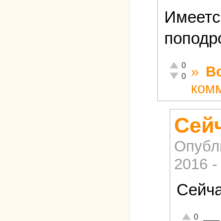
Имеетс
поподр
Отлично!
0
»
В
Неадекватно!
0
ком
Сейч
Опубл
2016 -
Сейча
—
Отлично!
0