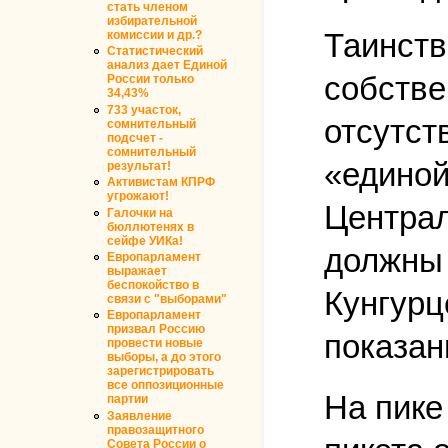
стать членом
избирательной
Таинств
комиссии и др.?
Статистический
анализ дает Единой
собстве
России только
34,43%
733 участок,
отсутст
сомнительный
подсчет -
сомнительный
«единой
результат!
Активистам КПРФ
угрожают!
Централ
Галочки на
бюллютенях в
сейфе УИКа!
должны 
Европарламент
выражает
беспокойство в
Кунгурц
связи с "выборами"
Европарламент
призвал Россию
показан
провести новые
выборы, а до этого
зарегистрировать
все оппозиционные
На пике
партии
Заявление
правозащитного
Совета России о