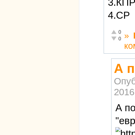
3.КП
4.СР
Отлично!
0
»
Неадекватн
0
ко
А п
Опуб
2016
А по
"ев