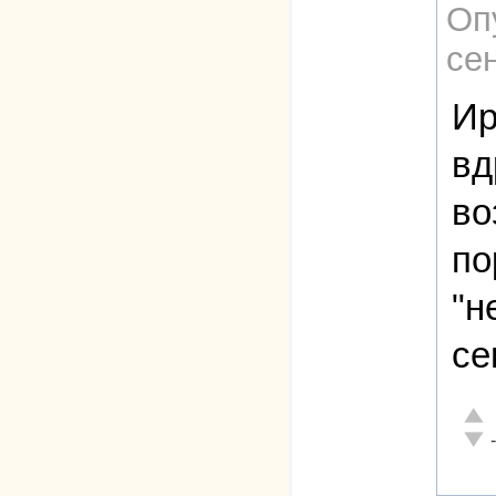
Оп
сен
Ир
вд
во
по
"н
се
Отли
Неад