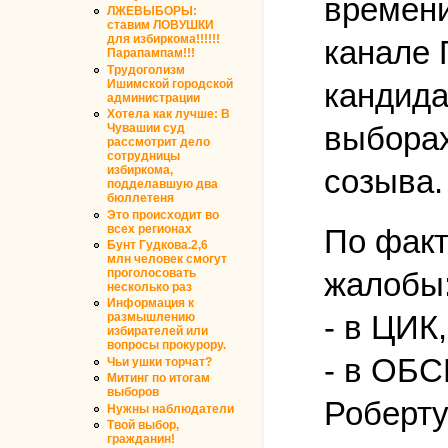
времени
ЛЖЕВЫБОРЫ:
ставим ЛОВУШКИ
для избиркома!!!!!!
канале 
Парапампам!!!
Трудоголизм
кандида
Ишимской городской
администрации
Хотела как лучше: В
выборах
Чувашии суд
рассмотрит дело
сотрудницы
созыва.
избиркома,
подделавшую два
бюллетеня
Это происходит во
всех регионах
По факт
Бунт Гудкова.2,6
млн человек смогут
проголосовать
жалобы
несколько раз
Информация к
- в ЦИК,
размышлению
избирателей или
вопросы прокурору.
- в ОБС
Чьи ушки торчат?
Митинг по итогам
выборов
Роберту
Нужны наблюдатели
Твой выбор,
гражданин!