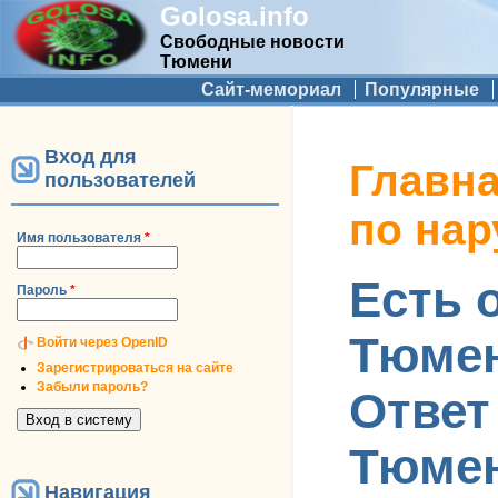
Golosa.info
Свободные новости
Тюмени
Дополнительное меню
Сайт-мемориал
Популярные
Вход для
Вы здесь
Главн
пользователей
по на
Имя пользователя
*
Есть 
Пароль
*
Тюмен
Войти через OpenID
Зарегистрироваться на сайте
Забыли пароль?
Ответ
Тюмен
Навигация