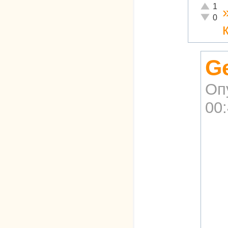
Отлично
1
Неадекв
0
G
Оп
00