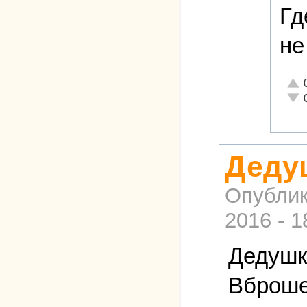
Гд
не
Отли
Неад
Деду
Опублик
2016 - 1
Дедушк
Вброше