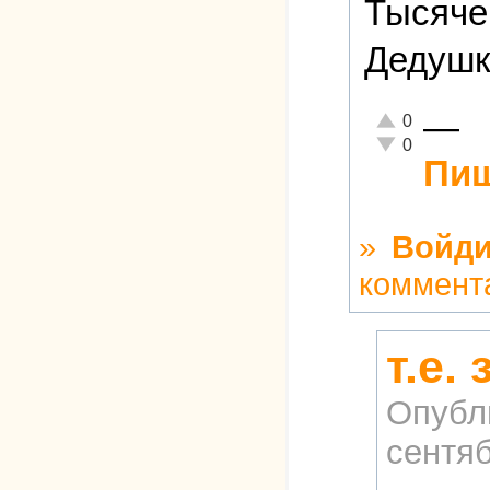
Тысяче
Дедушк
—
Отлично!
0
Неадекватно!
0
Пиш
»
Войди
коммент
т.е.
Опубл
сентяб