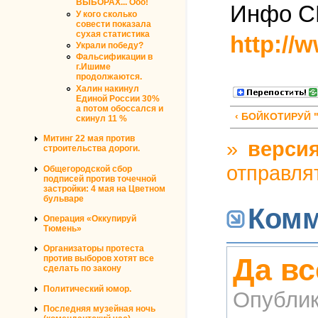
ВЫБОРАХ... Ооо!
Инфо С
У кого сколько
совести показала
сухая статистика
http://
Украли победу?
Фальсификации в
г.Ишиме
продолжаются.
Халин накинул
Единой России 30%
а потом обоссался и
‹ БОЙКОТИРУЙ
скинул 11 %
Митинг 22 мая против
»
версия
строительства дороги.
отправля
Общегородской сбор
подписей против точечной
застройки: 4 мая на Цветном
бульваре
Комм
Операция «Оккупируй
Тюмень»
Организаторы протеста
Да вс
против выборов хотят все
сделать по закону
Политический юмор.
Опублик
Последняя музейная ночь