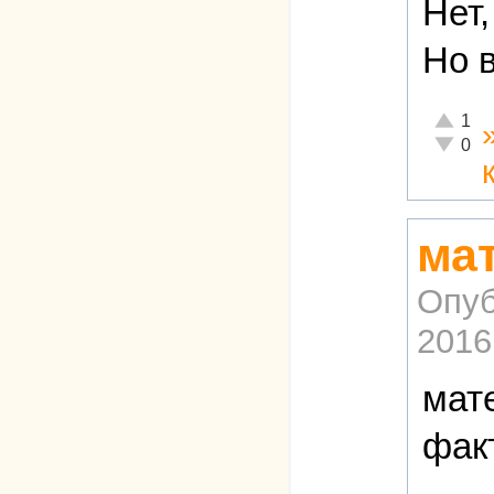
Нет,
Но в
Отлично
1
Неадекв
0
ма
Опуб
2016
мат
фак