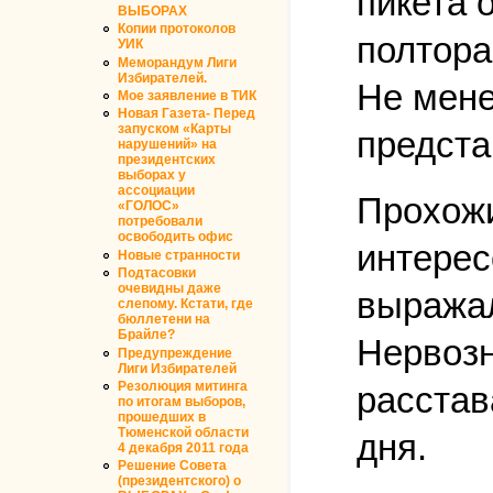
пикета 
ВЫБОРАХ
Копии протоколов
полтора
УИК
Меморандум Лиги
Избирателей.
Не мене
Мое заявление в ТИК
Новая Газета- Перед
запуском «Карты
предста
нарушений» на
президентских
выборах у
ассоциации
Прохожи
«ГОЛОС»
потребовали
освободить офис
интерес
Новые странности
Подтасовки
очевидны даже
выражал
слепому. Кстати, где
бюллетени на
Брайле?
Нервозн
Предупреждение
Лиги Избирателей
Резолюция митинга
расстав
по итогам выборов,
прошедших в
Тюменской области
дня.
4 декабря 2011 года
Решение Совета
(президентского) о