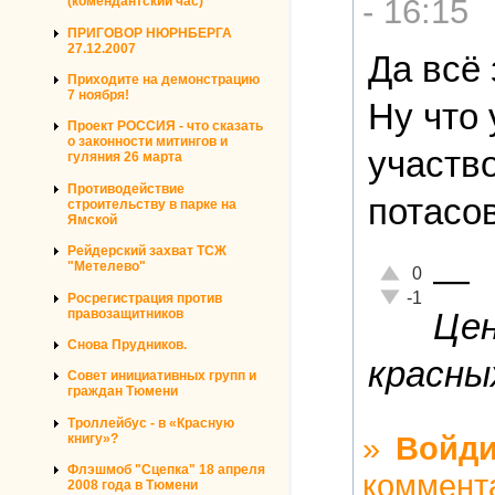
- 16:15
(комендантский час)
ПРИГОВОР НЮРНБЕРГА
27.12.2007
Да всё 
Приходите на демонстрацию
7 ноября!
Ну что
Проект РОССИЯ - что сказать
о законности митингов и
участво
гуляния 26 марта
Противодействие
потасов
строительству в парке на
Ямской
Рейдерский захват ТСЖ
—
"Метелево"
Отлично!
0
Неадекватно!
-1
Росрегистрация против
правозащитников
Цен
Снова Прудников.
красных
Совет инициативных групп и
граждан Тюмени
Троллейбус - в «Красную
»
Войди
книгу»?
Флэшмоб "Сцепка" 18 апреля
коммент
2008 года в Тюмени