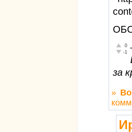
ОБС
Отлично
0
Неадекв
-1
за 
»
Во
комм
И