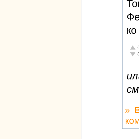
То
Фе
ко
Отли
Неад
ил
см
»
ко