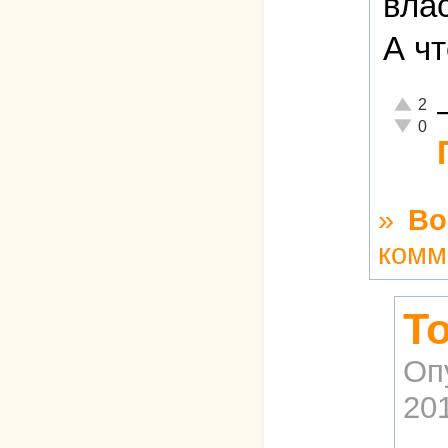
влас
А ч
Отлично
2
Неадекв
0
»
Во
комм
Т
Оп
201