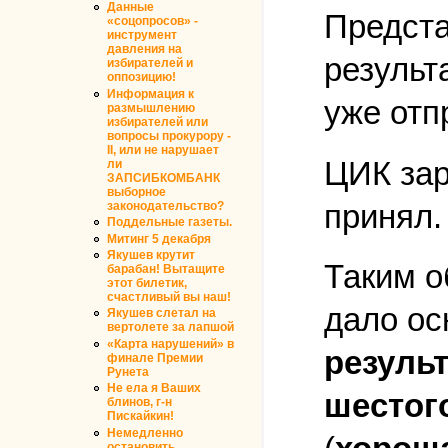
Данные
Предста
«соцопросов» -
инструмент
давления на
результ
избирателей и
оппозицию!
Информация к
уже отп
размышлению
избирателей или
вопросы прокурору -
II, или не нарушает
ЦИК зар
ли
ЗАПСИБКОМБАНК
выборное
принял.
законодательство?
Поддельные газеты.
Митинг 5 декабря
Якушев крутит
Таким о
барабан! Вытащите
этот билетик,
счастливый вы наш!
дало ос
Якушев слетал на
вертолете за лапшой
«Карта нарушений» в
резуль
финале Премии
Рунета
Не ела я Ваших
шестог
блинов, г-н
Пискайкин!
Немедленно
остановить