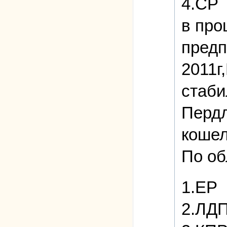
4.СР
в про
предп
2011г
стаби
Пердл
кошел
По об
1.ЕР
2.ЛДП