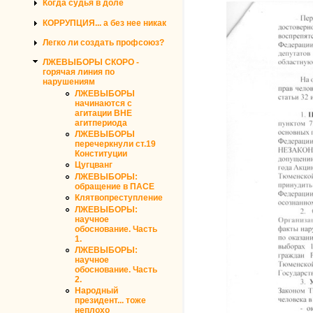
Когда судья в доле
КОРРУПЦИЯ... а без нее никак
Легко ли создать профсоюз?
ЛЖЕВЫБОРЫ СКОРО -
горячая линия по
нарушениям
ЛЖЕВЫБОРЫ
начинаются с
агитации ВНЕ
агитпериода
ЛЖЕВЫБОРЫ
перечеркнули ст.19
Конституции
Цугцванг
ЛЖЕВЫБОРЫ:
обращение в ПАСЕ
Клятвопреступление
ЛЖЕВЫБОРЫ:
научное
обоснование. Часть
1.
ЛЖЕВЫБОРЫ:
научное
обоснование. Часть
2.
Народный
президент... тоже
неплохо