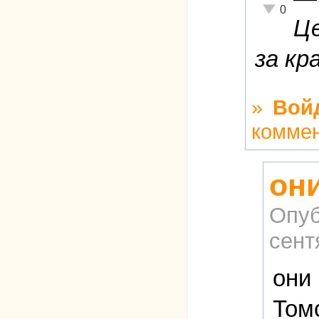
Неадекватн
0
Це
за кр
»
Вой
комме
он
Опуб
сент
они
Том