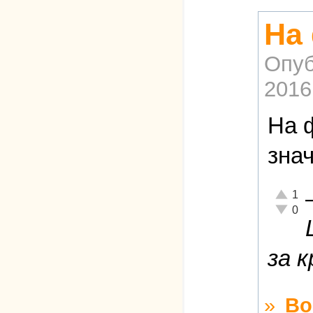
На
Опуб
2016
На 
зна
Отлично
1
Неадекв
0
за 
»
Во