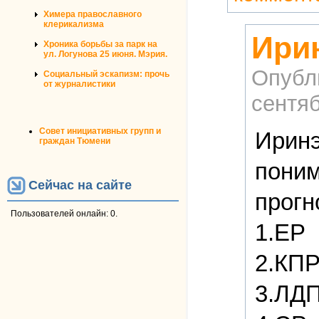
Химера православного
клерикализма
Ири
Хроника борьбы за парк на
ул. Логунова 25 июня. Мэрия.
Опубл
Социальный эскапизм: прочь
от журналистики
сентяб
Совет инициативных групп и
Иринэ
граждан Тюмени
поним
Сейчас на сайте
прогн
Пользователей онлайн: 0.
1.ЕР
2.КП
3.ЛДП