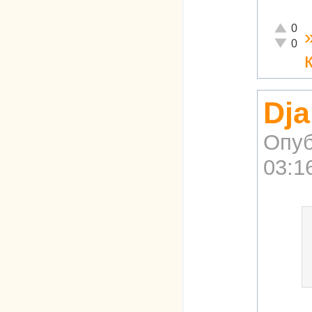
Отлично
0
Неадекв
0
Dja
Опуб
03:1