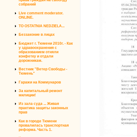
права граждан на своблду
собраний
Live comment moderator.
ONLINE.
TO OSTATNIA NEDZIELA...
Беззаконие в лицах
Бюджет г. Тюмени 2010г. - Как
у здравоохранения с
образованием отняли
конфетку и отдали
дорожникам.
Вестник "Ветер Свободы -
Тюмень"
Гаражи на Коммунаров
За капитальный ремонт
милиции!
Из зала суда ... Живая
практика защиты законных
прав
Как в городе Тюмени
провалилась транспортная
реформа. Часть 1.