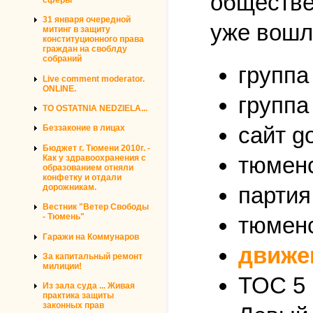
обществен
31 января очередной
уже вошл
митинг в защиту
конституционного права
граждан на своблду
собраний
группа
Live comment moderator.
ONLINE.
группа
TO OSTATNIA NEDZIELA...
сайт go
Беззаконие в лицах
Бюджет г. Тюмени 2010г. -
тюменс
Как у здравоохранения с
образованием отняли
конфетку и отдали
дорожникам.
партия
Вестник "Ветер Свободы
- Тюмень"
тюменс
Гаражи на Коммунаров
движе
За капитальный ремонт
милиции!
ТОС 5 
Из зала суда ... Живая
практика защиты
законных прав