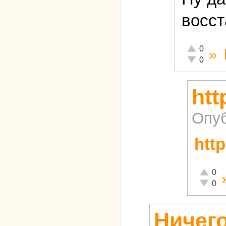
восст
Отлично!
0
»
Неадекватн
0
htt
Опуб
http
Отлично
0
Неадекв
0
Ничего