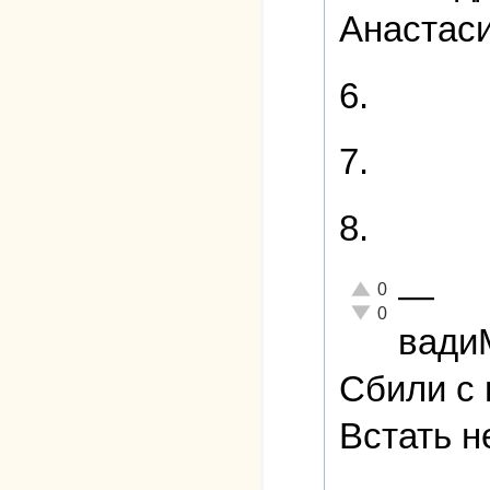
Анастас
6.
7.
8.
—
Отлично!
0
Неадекватно!
0
вад
Сбили с 
Встать н