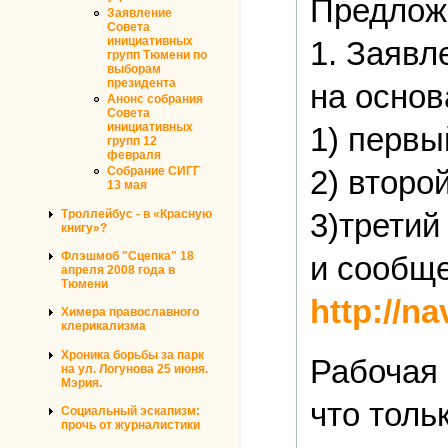
Предложе
Заявление
Совета
инициативных
1. Заявл
групп Тюмени по
выборам
президента
на основ
Анонс собрания
Совета
инициативных
1) первы
групп 12
февраля
2) второ
Собрание СИГГ
13 мая
Троллейбус - в «Красную
3)третий 
книгу»?
Флэшмоб "Сцепка" 18
и сообще
апреля 2008 года в
Тюмени
http://n
Химера православного
клерикализма
Хроника борьбы за парк
Рабочая 
на ул. Логунова 25 июня.
Мэрия.
что толь
Социальный эскапизм:
прочь от журналистики