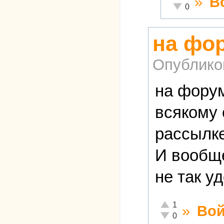
»
В
Неадекватно!
0
на фор
Опублико
на форум
всякому 
рассылке
И вообще
не так у
Отлично!
1
»
Вой
Неадекватно!
0