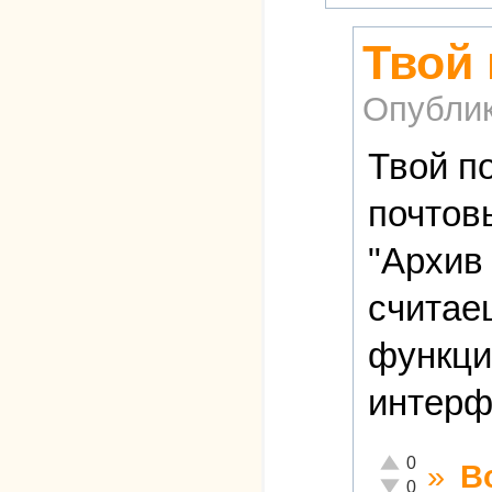
Твой
Опубли
Твой п
почтов
"Архив 
считае
функци
интерф
Отлично!
0
»
В
Неадекватно!
0