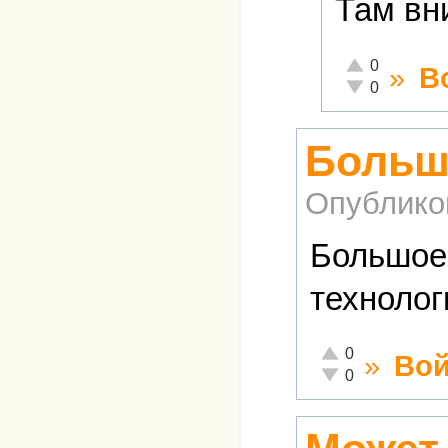
Там вн
Отлично!
0
»
В
Неадекватно!
0
Большо
Опублико
Большое
технолог
Отлично!
0
»
Вой
Неадекватно!
0