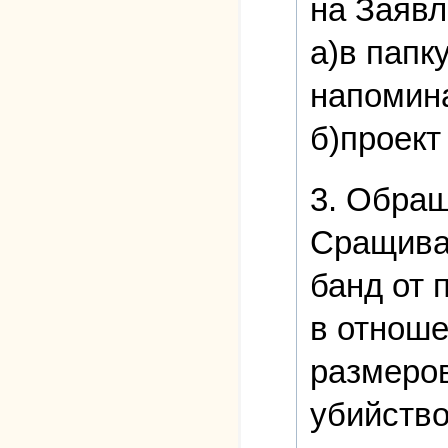
на Заявл
а)в папк
напомин
б)проек
3. Обра
Сращиван
банд от 
в отноше
размеров
убийство