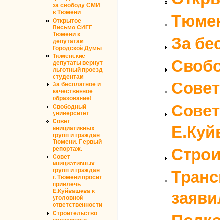
за свободу СМИ
в Тюмени
Тюмен
Открытое
Письмо СИГГ
Тюмени к
За бе
депутатам
Городской Думы
Тюменские
Свобо
депутаты вернут
льготный проезд
студентам
Совет
За бесплатное и
качественное
образование!
Совет
Свободный
университет
Совет
Е.Куй
инициативных
групп и граждан
Тюмени. Первый
Строи
репортаж.
Совет
инициативных
групп и граждан
Транс
г. Тюмени просит
привлечь
Е.Куйвашева к
заяви
уголовной
ответственности
Строительство
подземного