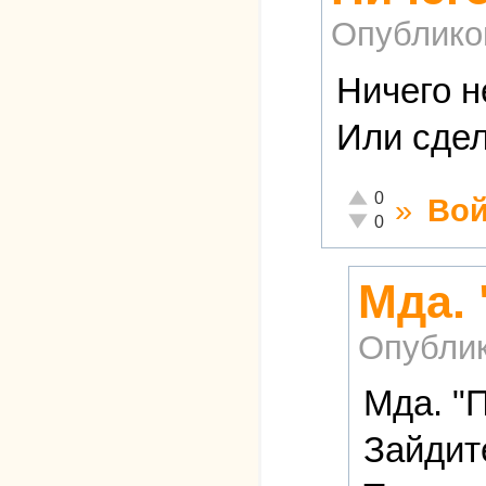
Опублико
Ничего н
Или сдел
Отлично!
0
»
Вой
Неадекватно!
0
Мда.
Опубли
Мда. "
Зайдит