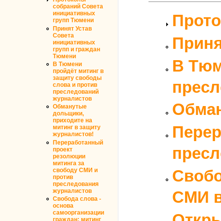
собраний Совета
инициативных
Прото
групп Тюмени
Принят Устав
Совета
Приня
инициативных
групп и граждан
Тюмени
В Тюм
В Тюмени
пройдёт митинг в
защиту свободы
пресл
слова и против
преследований
журналистов
Обман
Обманутые
дольщики,
приходите на
Перер
митинг в защиту
журналистов!
Переработанный
пресл
проект
резолюции
митинга за
свободу СМИ и
Свобо
против
преследования
журналистов
СМИ 
Свобода слова -
основа
самоорганизации
Откры
граждан: митинг