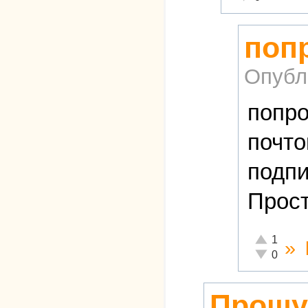
поп
Опубл
попро
почто
подпи
Прост
Отлично!
1
»
Неадекватн
0
Прошу 