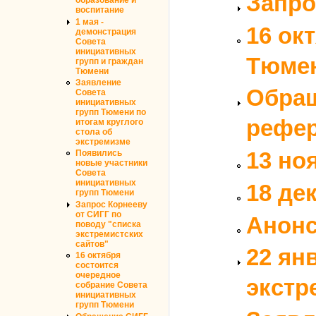
Запро
образование и
воспитание
1 мая -
16 ок
демонстрация
Совета
инициативных
Тюме
групп и граждан
Тюмени
Заявление
Обращ
Совета
инициативных
групп Тюмени по
рефер
итогам круглого
стола об
экстремизме
13 но
Появились
новые участники
Совета
инициативных
18 де
групп Тюмени
Запрос Корнееву
от СИГГ по
Анонс
поводу "списка
экстремистских
сайтов"
22 ян
16 октября
состоится
очередное
экстр
собрание Совета
инициативных
групп Тюмени