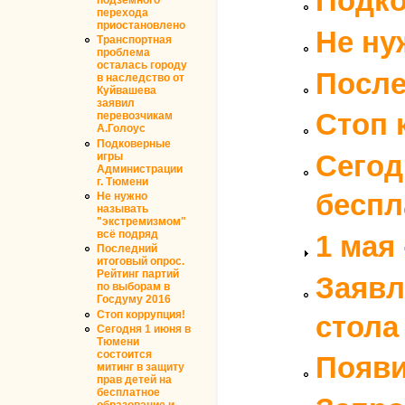
Подко
перехода
приостановлено
Не ну
Транспортная
проблема
осталась городу
После
в наследство от
Куйвашева
заявил
Стоп 
перевозчикам
А.Голоус
Подковерные
Сегод
игры
Администрации
г. Тюмени
беспл
Не нужно
называть
"экстремизмом"
всё подряд
1 мая
Последний
итоговый опрос.
Рейтинг партий
Заявл
по выборам в
Госдуму 2016
Стоп коррупция!
стола
Сегодня 1 июня в
Тюмени
состоится
Появи
митинг в защиту
прав детей на
бесплатное