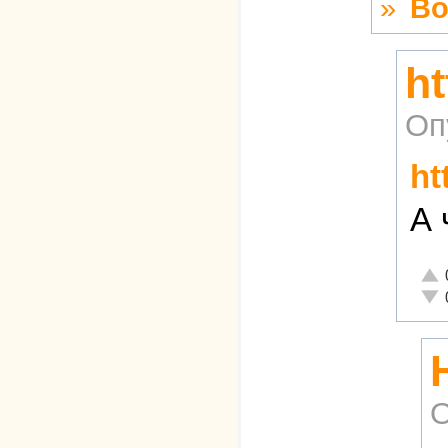
»
Во
ht
Оп
ht
А 
Отл
Неа
О