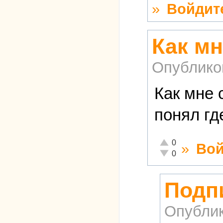
»
Войдит
Как мн
Опублико
Как мне 
понял гд
Отлично!
0
»
Вой
Неадекватно!
0
Подп
Опубли