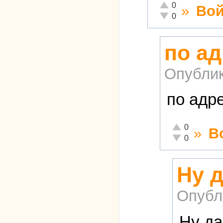
Отлично!
0
»
Вой
Неадекватно!
0
по а
Опубли
по адр
Отлично!
0
»
В
Неадекватно!
0
Ну д
Опубл
Ну да