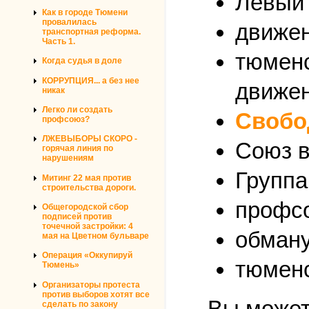
Левый 
Как в городе Тюмени
провалилась
движен
транспортная реформа.
Часть 1.
тюменс
Когда судья в доле
КОРРУПЦИЯ... а без нее
движен
никак
Легко ли создать
Свобо
профсоюз?
ЛЖЕВЫБОРЫ СКОРО -
Союз в
горячая линия по
нарушениям
Группа
Митинг 22 мая против
строительства дороги.
профсо
Общегородской сбор
подписей против
точечной застройки: 4
обману
мая на Цветном бульваре
Операция «Оккупируй
тюменс
Тюмень»
Организаторы протеста
против выборов хотят все
Вы может
сделать по закону