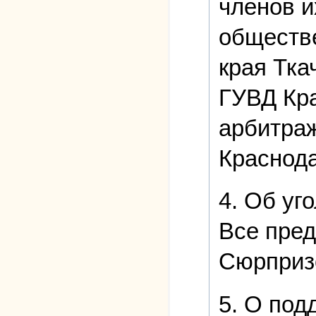
членов и
обществе
края Тка
ГУВД Кра
арбитраж
Краснода
4. Об уг
Все пред
Сюрпризо
5. О под