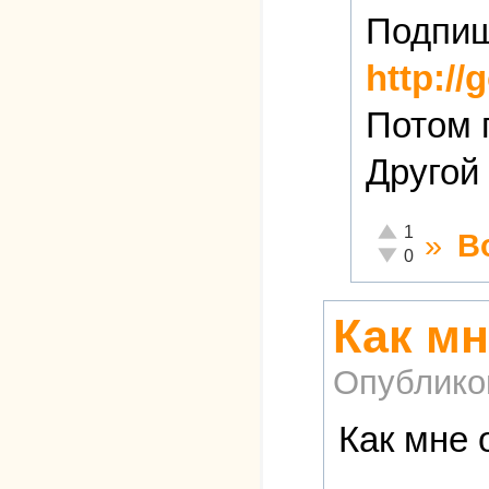
Подпиш
http://
Потом 
Другой
Отлично!
1
»
В
Неадекватно!
0
Как мн
Опублико
Как мне 