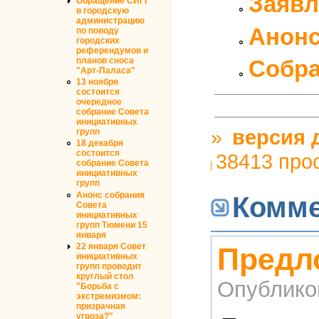
Заявл
Обращение СИГГ
в городскую
администрацию
Анонс
по поводу
городских
референдумов и
планов сноса
Собра
"Арт-Паласа"
13 ноября
состоится
очередное
собрание Совета
инициативных
»
версия 
групп
18 декабря
состоится
38413 про
собрание Совета
инициативных
групп
Анонс собрания
Комм
Совета
инициативных
групп Тюмени 15
января
22 января Совет
Предл
инициативных
групп проводит
круглый стол
Опублико
"Борьба с
экстремизмом:
призрачная
угроза?"