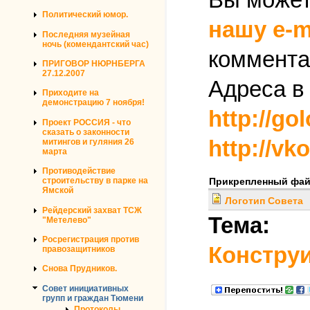
Политический юмор.
нашу e-m
Последняя музейная
ночь (комендантский час)
коммента
ПРИГОВОР НЮРНБЕРГА
27.12.2007
Адреса в
Приходите на
демонстрацию 7 ноября!
http://go
Проект РОССИЯ - что
сказать о законности
http://vk
митингов и гуляния 26
марта
Противодействие
строительству в парке на
Прикрепленный фа
Ямской
Логотип Совета
Рейдерский захват ТСЖ
Тема:
"Метелево"
Росрегистрация против
Констру
правозащитников
Снова Прудников.
Совет инициативных
групп и граждан Тюмени
Протоколы