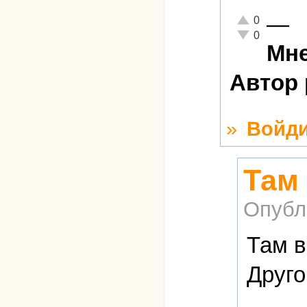
—
Отлично!
0
Неадекватно!
0
Мне
Автор 
»
Войди
Там
Опубл
Там в
Друго