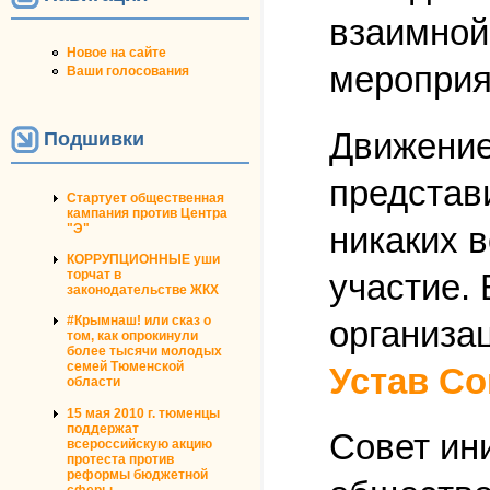
взаимной
Новое на сайте
мероприя
Ваши голосования
Движение
Подшивки
представ
Стартует общественная
кампания против Центра
никаких 
"Э"
КОРРУПЦИОННЫЕ уши
участие. 
торчат в
законодательстве ЖКХ
#Крымнаш! или сказ о
организа
том, как опрокинули
более тысячи молодых
семей Тюменской
Устав Со
области
15 мая 2010 г. тюменцы
поддержат
Совет ин
всероссийскую акцию
протеста против
реформы бюджетной
сферы