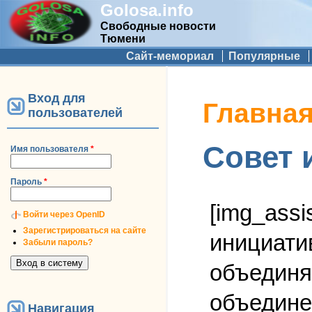
Golosa.info
Свободные новости
Тюмени
Дополнительное меню
Сайт-мемориал
Популярные
Вход для
Вы здесь
Главна
пользователей
Совет 
Имя пользователя
*
Пароль
*
[img_assi
Войти через OpenID
Зарегистрироваться на сайте
инициати
Забыли пароль?
объединя
объедине
Навигация