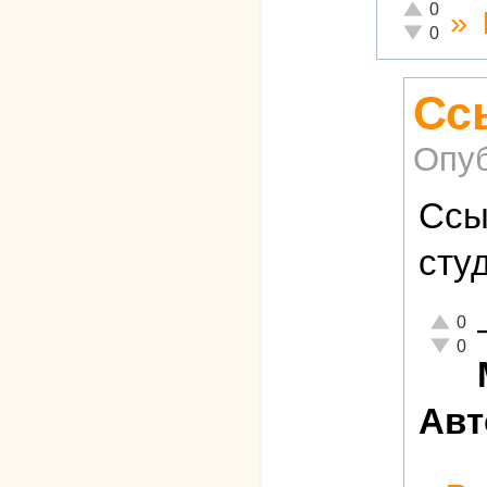
Отлично!
0
»
Неадекватн
0
Сс
Опуб
Ссы
сту
Отлично
0
Неадекв
0
Авт