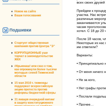
всех своих друзей
Прейдем к процед
Новое на сайте
участка. Нас встр
Ваши голосования
различные меропри
заканчиваются улы
часам проголосова
Подшивки
хотел. С 18 до 20
После 18 часов, ч
Стартует общественная
Некоторые из нас 
кампания против Центра "Э"
им ответили?
КОРРУПЦИОННЫЕ уши
Варианты:
торчат в законодательстве
ЖКХ
• Принципиально н
#Крымнаш! или сказ о том,
как опрокинули более тысячи
• От меня ничего н
молодых семей Тюменской
области
• Не за кого,
15 мая 2010 г. тюменцы
поддержат всероссийскую
• Нет графы проти
акцию протеста против
реформы бюджетной сферы
• Послали подаль
31 января очередной митинг
в защиту конституционного
• Прочее…