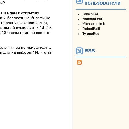
пользователи
ры?
я и идем к открытию
JamesKar
ми и бесплатные билеты на
NormanLearf
 праздник заканчивается,
Michaelsmimb
тельной комиссии. К 14 -15
RobertBaill
 18 часам пришли все кто
TyroneBog
нальчики за не явившихся….
RSS
ришли на выборы? И, что вы