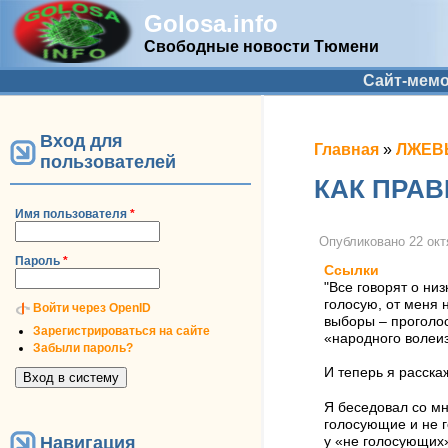
Golosa.info
Свободные новости Тюмени
Дополнительное меню
Сайт-мем
Вход для
Вы здесь
Главная
»
ЛЖЕВЫ
пользователей
КАК ПРА
Имя пользователя
*
Опубликовано
22 окт
Пароль
*
Ссылки
"Все говорят о ни
голосую, от меня 
Войти через OpenID
выборы – проголо
Зарегистрироваться на сайте
«народного волеиз
Забыли пароль?
И теперь я расска
Я беседовал со мн
голосующие и не 
Навигация
у «не голосующих»