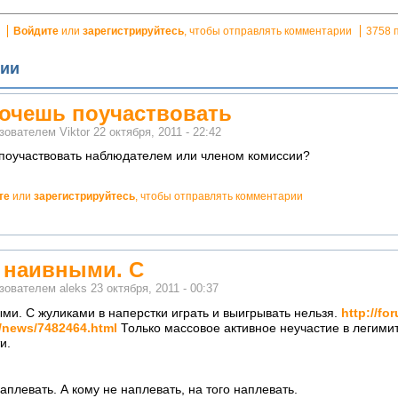
Войдите
или
зарегистрируйтесь
, чтобы отправлять комментарии
3758 
ии
хочешь поучаствовать
ьзователем
Viktor
22 октября, 2011 - 22:42
 поучаствовать наблюдателем или членом комиссии?
те
или
зарегистрируйтесь
, чтобы отправлять комментарии
е наивными. С
ьзователем
aleks
23 октября, 2011 - 00:37
ми. С жуликами в наперстки играть и выигрывать нельзя.
http://fo
l/news/7482464.html
Только массовое активное неучастие в легими
и.
аплевать. А кому не наплевать, на того наплевать.