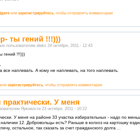
йдите
или
зарегистрируйтесь
, чтобы отправлять комментарии
о!
- ты гений !!!)))
ано пользователем
aleks
24 октября, 2011 - 12:43
 гений !!!)))
—
!
а все наплевать. А кому не наплевать, на того наплевать.
атно!
или
зарегистрируйтесь
, чтобы отправлять комментарии
 практически. У меня
ьзователем
Ярковости
23 октября, 2011 - 10:22
чески. У меня на районе 33 участка избирательных - надо по мень
наличии 12. Добровольцы есть? Раньше в колхоз на картошку ездил
печу, остальное, так сказать за счет гражданского долга ...