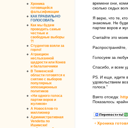
времени они, коми
Хроника
готовящейся
сколько седых вол
фальсификации
КАК ПРАВИЛЬНО
Я верю, что те, кт
ГОЛОСОВАТЬ
знакомые. Не буде
Как мы будем
партии воров и жу
проводить самые
честные и
свободные выборы
Считайте это мои
?!
Студентов взяли за
Распространяйте, 
горло!
Атракцион
Голосуем за любую
неслыханной
щедрости или Конев
и балалаечники
Спасибо, и всем 
В Тюменской
области готовятся к
PS. И еще, идите 
снятию с выборов
удовольствием во
популярных
голоса."
оппозиционных
политиков
«Ни одного голоса
Взято отсюда:
http
партии воров и
Показалось: край
жуликов»
А Новосёлов-то
миллионер
Административная
Vendetta по
‹ Хроника гото
Ишимски!