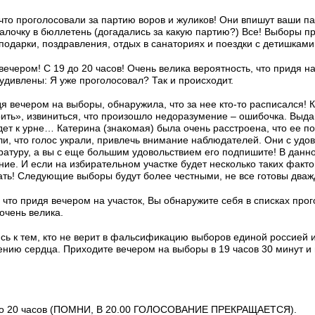
 что проголосовали за партию воров и жуликов! Они впишут ваши п
 галочку в бюллетень (догадались за какую партию?) Все! Выборы 
подарки, поздравления, отдых в санаториях и поездки с детишками
вечером! С 19 до 20 часов! Очень велика вероятность, что придя н
удивлены: Я уже проголосовал? Так и происходит.
я вечером на выборы, обнаружила, что за нее кто-то расписался! 
ить», извиниться, что произошло недоразумение – ошибочка. Выда
дет к урне… Катерина (знакомая) была очень расстроена, что ее п
и, что голос украли, привлечь внимание наблюдателей. Они с удо
ратуру, а вы с еще большим удовольствием его подпишите! В данно
ие. И если на избирательном участке будет несколько таких факт
ать! Следующие выборы будут более честными, не все готовы дважд
что придя вечером на участок, Вы обнаружите себя в списках про
 очень велика.
ь к тем, кто не верит в фальсификацию выборов единой россией и 
ению сердца. Приходите вечером на выборы в 19 часов 30 минут и
 до 20 часов (ПОМНИ, В 20.00 ГОЛОСОВАНИЕ ПРЕКРАЩАЕТСЯ).