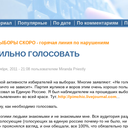
ориал
Популярные
По дате
По комментариям
П
БОРЫ СКОРО - горячая линия по нарушениям
ВИЛЬНО ГОЛОСОВАТЬ
ября, 2011 - 21:08
пользователем
Miranda Priestly
зкой активности избирателей на выборах. Многие заявляют: «Не голо
ничто не зависит». Партия жуликов и воров этим очень хорошо поль
совал за Единую Россию. Я был наблюдателем на прошедших выб
ъявления» во всей красе. Тут..
http://pimchic.livejournal.com
...
жу, как необходимо голосовать.
огими людьми знакомыми и не знакомыми мне. Вся аудитория разд
голосующие (голосующих за единую россию почему-то не было, ни 
 прояснялся взгляд, и они обещали, все 100%, что обязательно пр