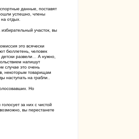
аспортные данные, поставят
прошли успешно, члены
 на отдых.
а избирательный участок, вы
Комиссия это всячески
ют бюллетень, человек
о детски развели… А нужно,
вольствием напишут
м случае это очень
ов, некоторым товарищам
ы наступать на грабли..
голосовавших. Но
голосует за них с чистой
 возможно, вы перестанете