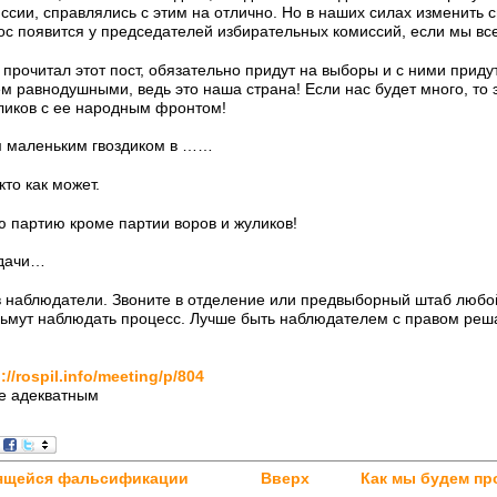
ссии, справлялись с этим на отлично. Но в наших силах изменить 
ос появится у председателей избирательных комиссий, если мы в
о прочитал этот пост, обязательно придут на выборы и с ними приду
м равнодушными, ведь это наша страна! Если нас будет много, то 
ликов с ее народным фронтом!
м маленьким гвоздиком в ……
кто как может.
 партию кроме партии воров и жуликов!
удачи…
в наблюдатели. Звоните в отделение или предвыборный штаб любой
зьмут наблюдать процесс. Лучше быть наблюдателем с правом ре
://rospil.info/meeting/p/804
не адекватным
вящейся фальсификации
Вверх
Как мы будем пр