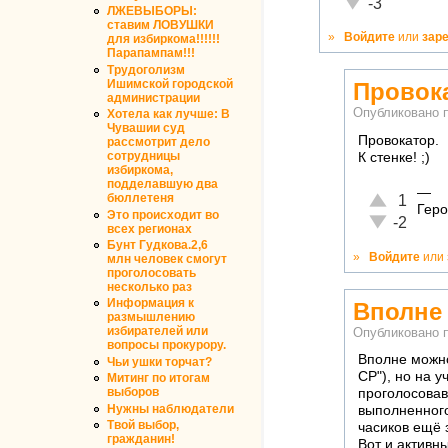
Неадекватно!
-3
ЛЖЕВЫБОРЫ:
ставим ЛОВУШКИ
»
Войдите
или
зар
для избиркома!!!!!!
Парапампам!!!
Трудоголизм
Ишимской городской
Провока
администрации
Опубликовано 
Хотела как лучше: В
Чувашии суд
Провокатор.
рассмотрит дело
сотрудницы
К стенке! ;)
избиркома,
подделавшую два
—
Отлично!
бюллетеня
1
Геро
Это происходит во
Неадекватн
-2
всех регионах
Бунт Гудкова.2,6
»
Войдите
или
млн человек смогут
проголосовать
несколько раз
Информация к
Вполне 
размышлению
избирателей или
Опубликовано 
вопросы прокурору.
Вполне можно
Чьи ушки торчат?
СР"), но на у
Митинг по итогам
выборов
проголосовав
Нужны наблюдатели
выполненного
Твой выбор,
часиков ещё 
гражданин!
Вот и активны