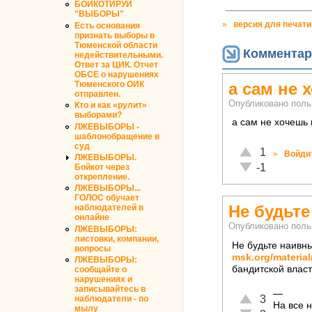
БОЙКОТИРУЙ
"ВЫБОРЫ"
»
версия для печати
Есть основания
признать выборы в
Тюменской области
Комментар
недействительными.
Ответ за ЦИК. Отчет
ОБСЕ о нарушениях
а сам не 
Тюменского ОИК
отправлен.
Опубликовано пол
Кто и как «рулит»
выборами?
а сам не хочешь
ЛЖЕВЫБОРЫ -
шаблонобращение в
суд
Отлично!
1
»
Войди
ЛЖЕВЫБОРЫ.
Неадекватно!
-1
Бойкот через
открепление.
ЛЖЕВЫБОРЫ...
ГОЛОС обучает
Не будьт
наблюдателей в
онлайне
Опубликовано пол
ЛЖЕВЫБОРЫ:
листовки, компании,
Не будьте наивны
вопросы
msk.org/materia
ЛЖЕВЫБОРЫ:
бандитской власт
сообщайте о
нарушениях и
записывайтесь в
—
Отлично!
3
наблюдатели - по
На все н
мылу