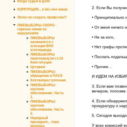
Когда судья в доле
2. Если Вы получи
КОРРУПЦИЯ... а без нее никак
Легко ли создать профсоюз?
• Принципиально н
ЛЖЕВЫБОРЫ СКОРО -
• От меня ничего н
горячая линия по
нарушениям
• Не за кого,
ЛЖЕВЫБОРЫ
начинаются с
агитации ВНЕ
• Нет графы проти
агитпериода
ЛЖЕВЫБОРЫ
• Послать подальш
перечеркнули ст.19
Конституции
• Прочее…
Цугцванг
ЛЖЕВЫБОРЫ:
обращение в ПАСЕ
И ИДЕМ НА ИЗБИР
Клятвопреступление
ЛЖЕВЫБОРЫ:
3. Если вам позво
научное
вечером, попозже.
обоснование. Часть
1.
4. Если обнаружил
ЛЖЕВЫБОРЫ:
научное
прокуратуру о нар
обоснование. Часть
2.
5. Сегодня выхо
Народный
президент... тоже
У всех комиссий е
неплохо