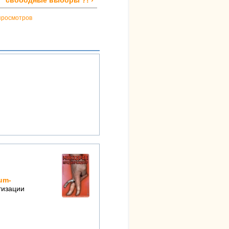
свободные выборы ?! ›
просмотров
rum-
тизации