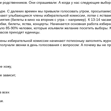
 и родственников. Они спрашивали: А когда у нас следующие выбо
уре. С далеких времен мы привыкли голосовать утром, просыпаемс
ечают улыбающиеся члены избирательной комиссии, лотки с яства
ятия (билеты в кино на вторник с утра – например). К 13-14 часам
бки, билеты, яства, концерты. Начинается основная работа избира
ло 85-90% человек, которые изъявили желание посетить выборы. К
 часов приходят единицы.
лены избирательной комиссии начинают потихоньку заполнять жур
получали звонки в день голосования с вопросом: А почему вы не п
е хожу,
е зависит,
в всех
ше.