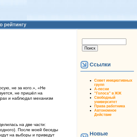
о рейтингу
Форма поиска
Поиск
Ссылки
Совет инициативных
групп
сую, не за кого.», «Не
А-песни
зуется, не пришёл на
"Голоса" в ЖЖ
Свободный
орах и наблюдал механизм
университет
Права работника
Автономное
Действие
елилась на две части:
одного). После моей беседы
Новые
идут на выборы и приведут