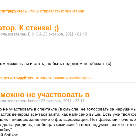
егистрируйтесь
, чтобы отправлять комментарии
тор. К стенке! ;)
пользователем
Б У К А
23 октября, 2011 - 01:40
ем можешь ты и стать, но быть подонком не обязан. (с)
о!
зарегистрируйтесь
, чтобы отправлять комментарии
можно не участвовать в
пользователем
kender
23 октября, 2011 - 23:11
 не участвовать в спектакле (в смысле, не голосовать за неруши
часток вечером всё-таки зайти, как написано выше. Есть уже твоя 
ших - пишешь заявление о фальсификации. Нет фамилии - очень х
 долга уходишь, пообещав комиссии "я пока подумаю, за кого голос
зайду".
й бойкот.