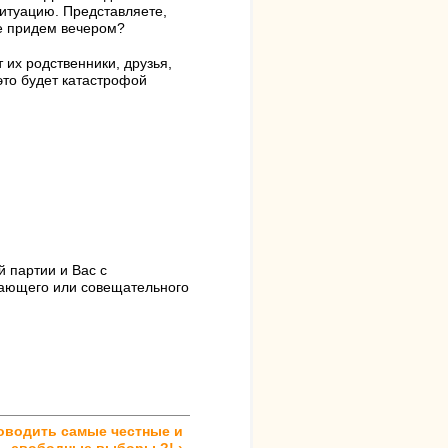
ситуацию. Представляете,
се придем вечером?
т их родственники, друзья,
это будет катастрофой
 партии и Вас с
шающего или совещательного
оводить самые честные и