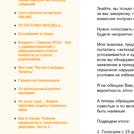
права граждан на своблду
собраний
Знайте, вы только
Live comment moderator.
за вас закорючку,
ONLINE.
комиссии получат 
TO OSTATNIA NEDZIELA...
Нужно голосовать 
Беззаконие в лицах
будете неприятно 
Бюджет г. Тюмени 2010г. - Как
Моя знакома, прид
у здравоохранения с
пыталась «затихар
образованием отняли
успокаивается и и
конфетку и отдали
дорожникам.
если вы обнаружил
заявление в проку
Вестник "Ветер Свободы -
серьезное нарушен
Тюмень"
уголовки не избеж
Гаражи на Коммунаров
Я не обещаю Вам, 
За капитальный ремонт
вероятность этого
милиции!
А теперь обращаюс
Из зала суда ... Живая
практика защиты законных
совестью и по вел
прав
быть наивным.
Как в городе Тюмени
Подведем итоги:
провалилась транспортная
реформа. Часть 1.
1. Голосуем с 19