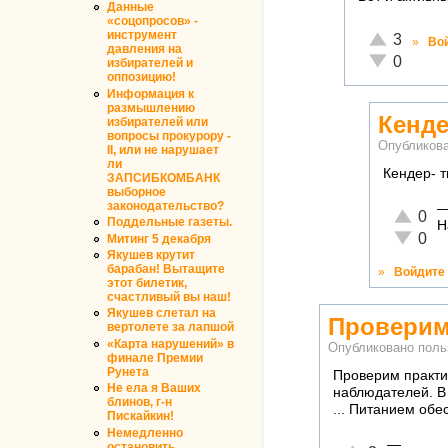
Данные
«соцопросов» -
инструмент
Отлично!
3
»
Во
давления на
Неадекватн
0
избирателей и
оппозицию!
Информация к
размышлению
Кендер
избирателей или
вопросы прокурору -
Опубликов
II, или не нарушает
ли
Кендер- ты
ЗАПСИБКОМБАНК
выборное
законодательство?
Отлично
0
Поддельные газеты.
Н
Неадекв
0
Митинг 5 декабря
Якушев крутит
барабан! Вытащите
»
Войдите
этот билетик,
счастливый вы наш!
Якушев слетал на
Проверим
вертолете за лапшой
«Карта нарушений» в
Опубликовано пол
финале Премии
Рунета
Проверим практи
Не ела я Ваших
наблюдателей. В 
блинов, г-н
... Питанием обес
Пискайкин!
Немедленно
—
остановить