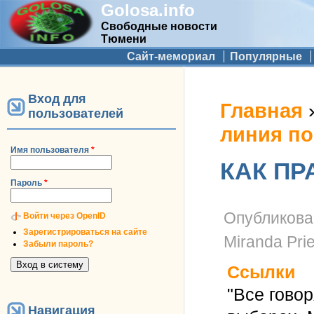
Golosa.info
Свободные новости
Тюмени
Дополнительное меню
Сайт-мемориал
Популярные
Вход для
Вы здесь
Главная
пользователей
линия п
Имя пользователя
*
КАК П
Пароль
*
Опубликов
Войти через OpenID
Зарегистрироваться на сайте
Miranda Prie
Забыли пароль?
Ссылки
"Все говор
Навигация