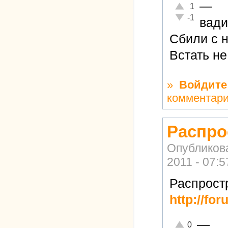
—
Отлично!
1
Неадекватно!
-1
вад
Сбили с н
Встать не
»
Войдите
комментар
Распро
Опубликов
2011 - 07:5
Распрост
http://fo
—
Отлично!
0