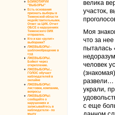
велика ве
БОЙКОТИРУЙ
"ВЫБОРЫ"
участок, 
Есть основания
признать выборы в
Тюменской области
проголосо
недействительными.
Ответ за ЦИК. Отчет
ОБСЕ о нарушениях
Моя знако
Тюменского ОИК
отправлен.
что за нее
Кто и как «рулит»
выборами?
пыталась 
ЛЖЕВЫБОРЫ -
шаблонобращение в
суд
недоразум
ЛЖЕВЫБОРЫ.
Бойкот через
человек у
открепление.
ЛЖЕВЫБОРЫ...
(знакомая)
ГОЛОС обучает
наблюдателей в
развели… 
онлайне
ЛЖЕВЫБОРЫ:
украли, п
листовки, компании,
вопросы
удовольст
ЛЖЕВЫБОРЫ:
сообщайте о
нарушениях и
с еще бол
записывайтесь в
наблюдатели - по
данном сл
мылу