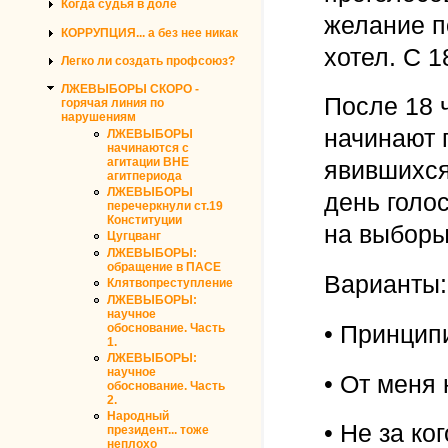
Когда судья в доле
желание п
КОРРУПЦИЯ... а без нее никак
хотел. С 1
Легко ли создать профсоюз?
ЛЖЕВЫБОРЫ СКОРО -
После 18 
горячая линия по
нарушениям
начинают 
ЛЖЕВЫБОРЫ
начинаются с
агитации ВНЕ
явившихся
агитпериода
ЛЖЕВЫБОРЫ
день голо
перечеркнули ст.19
Конституции
на выборы
Цугцванг
ЛЖЕВЫБОРЫ:
обращение в ПАСЕ
Варианты:
Клятвопреступление
ЛЖЕВЫБОРЫ:
научное
• Принцип
обоснование. Часть
1.
ЛЖЕВЫБОРЫ:
научное
• От меня 
обоснование. Часть
2.
Народный
• Не за ког
президент... тоже
неплохо