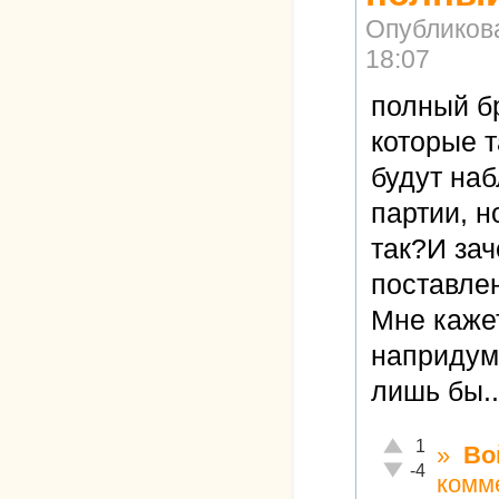
Опубликов
18:07
полный бр
которые 
будут на
партии, н
так?И зач
поставле
Мне каже
напридума
лишь бы..
Отлично!
1
»
Во
Неадекватно!
-4
комм