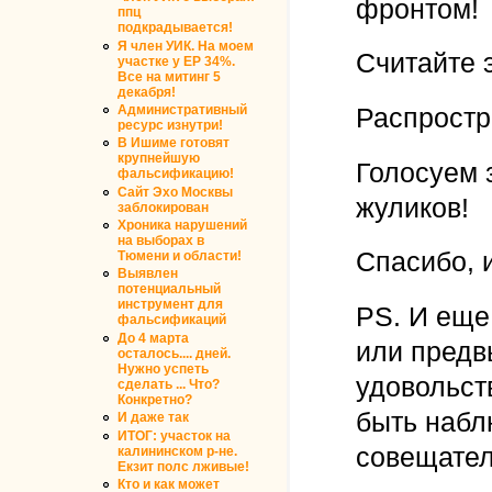
фронтом!
ппц
подкрадывается!
Я член УИК. На моем
Считайте 
участке у ЕР 34%.
Все на митинг 5
декабря!
Административный
Распростра
ресурс изнутри!
В Ишиме готовят
крупнейшую
Голосуем 
фальсификацию!
Сайт Эхо Москвы
жуликов!
заблокирован
Хроника нарушений
на выборах в
Спасибо, 
Тюмени и области!
Выявлен
потенциальный
инструмент для
PS. И еще
фальсификаций
До 4 марта
или предв
осталось.... дней.
Нужно успеть
удовольст
сделать ... Что?
Конкретно?
быть набл
И даже так
ИТОГ: участок на
совещател
калининском р-не.
Екзит полс лживые!
Кто и как может