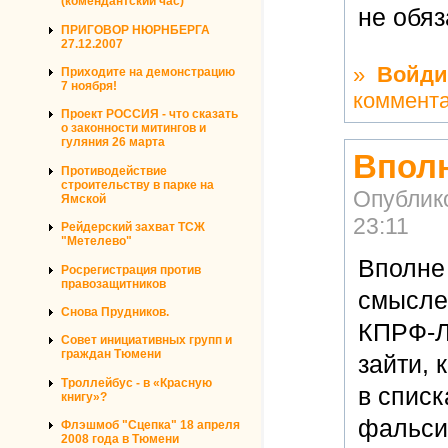
(комендантский час)
не обяз
ПРИГОВОР НЮРНБЕРГА
27.12.2007
»
Войди
Приходите на демонстрацию
7 ноября!
коммент
Проект РОССИЯ - что сказать
о законности митингов и
гуляния 26 марта
Вполн
Противодействие
строительству в парке на
Опублик
Ямской
23:11
Рейдерский захват ТСЖ
"Метелево"
Вполне 
Росрегистрация против
правозащитников
смысле,
Снова Прудников.
КПРФ-ЛД
Совет инициативных групп и
граждан Тюмени
зайти, 
Троллейбус - в «Красную
в спис
книгу»?
фальси
Флэшмоб "Сцепка" 18 апреля
2008 года в Тюмени