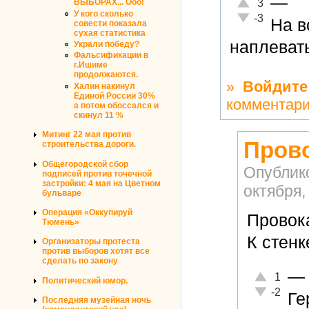
—
Отлично!
3
ВЫБОРАХ... Ооо!
У кого сколько
Неадекватно!
-3
На в
совести показала
сухая статистика
наплеват
Украли победу?
Фальсификации в
г.Ишиме
продолжаются.
»
Войдите
Халин накинул
Единой России 30%
комментар
а потом обоссался и
скинул 11 %
Митинг 22 мая против
Прово
строительства дороги.
Общегородской сбор
Опублик
подписей против точечной
застройки: 4 мая на Цветном
октября,
бульваре
Операция «Оккупируй
Провок
Тюмень»
К стенке
Организаторы протеста
против выборов хотят все
сделать по закону
—
Отлично!
1
Политический юмор.
Неадекватн
-2
Ге
Последняя музейная ночь