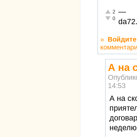
—
Отлично!
2
Неадекватно!
0
da72
»
Войдите
комментар
А на 
Опублик
14:53
А на ск
приятел
договар
неделю