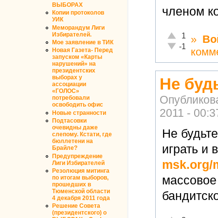
ВЫБОРАХ
членом к
Копии протоколов
УИК
Меморандум Лиги
Отлично!
Избирателей.
1
»
Во
Мое заявление в ТИК
Неадекватно!
-1
комм
Новая Газета- Перед
запуском «Карты
нарушений» на
президентских
выборах у
Не буд
ассоциации
«ГОЛОС»
Опубликов
потребовали
освободить офис
2011 - 00:3
Новые странности
Подтасовки
очевидны даже
Не будьт
слепому. Кстати, где
бюллетени на
играть и 
Брайле?
Предупреждение
msk.org/m
Лиги Избирателей
Резолюция митинга
массовое
по итогам выборов,
прошедших в
Тюменской области
бандитско
4 декабря 2011 года
Решение Совета
(президентского) о