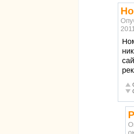
Но
Опу
2011
Ном
ник
сай
рек
Отли
Неад
Р
О
о