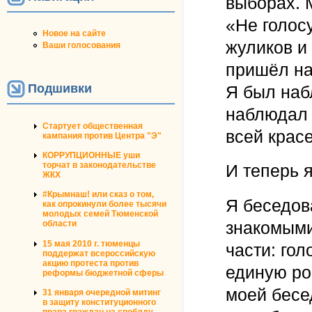
выборах. М
«Не голосу
Новое на сайте
жуликов и
Ваши голосования
пришёл на
Подшивки
Я был наб
наблюдал 
Стартует общественная
всей красе.
кампания против Центра "Э"
КОРРУПЦИОННЫЕ уши
торчат в законодательстве
И теперь я
ЖКХ
#Крымнаш! или сказ о том,
Я беседов
как опрокинули более тысячи
молодых семей Тюменской
знакомыми
области
15 мая 2010 г. тюменцы
части: го
поддержат всероссийскую
акцию протеста против
единую ро
реформы бюджетной сферы
моей бесе
31 января очередной митинг
в защиту конституционного