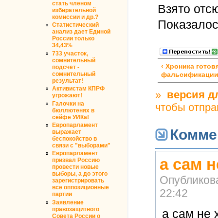
стать членом
Взято отс
избирательной
комиссии и др.?
Показалос
Статистический
анализ дает Единой
России только
34,43%
733 участок,
сомнительный
‹ Хроника гото
подсчет -
сомнительный
фальсификаци
результат!
Активистам КПРФ
»
версия д
угрожают!
Галочки на
чтобы отпра
бюллютенях в
сейфе УИКа!
Европарламент
Комме
выражает
беспокойство в
связи с "выборами"
Европарламент
а сам 
призвал Россию
провести новые
выборы, а до этого
Опубликов
зарегистрировать
все оппозиционные
22:42
партии
Заявление
правозащитного
а сам не
Совета России о