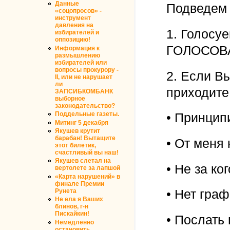
Данные
Подведем 
«соцопросов» -
инструмент
давления на
1. Голосу
избирателей и
оппозицию!
ГОЛОСОВ
Информация к
размышлению
избирателей или
вопросы прокурору -
2. Если В
II, или не нарушает
ли
приходите
ЗАПСИБКОМБАНК
выборное
законодательство?
Поддельные газеты.
• Принцип
Митинг 5 декабря
Якушев крутит
барабан! Вытащите
• От меня 
этот билетик,
счастливый вы наш!
Якушев слетал на
• Не за ког
вертолете за лапшой
«Карта нарушений» в
финале Премии
• Нет граф
Рунета
Не ела я Ваших
блинов, г-н
Пискайкин!
• Послать
Немедленно
остановить