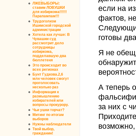
ЛЖЕВЫБОРЫ:
если на и
ставим ЛОВУШКИ
для избиркома!!!!!!
фактов, н
Парапампам!!!
Трудоголизм
Ишимской городской
Следующие
администрации
Хотела как лучше: В
готовы два
Чувашии суд
рассмотрит дело
сотрудницы
Я не обещ
избиркома,
подделавшую два
обнаружит
бюллетеня
Это происходит во
всех регионах
вероятност
Бунт Гудкова.2,6
млн человек смогут
проголосовать
А теперь о
несколько раз
Информация к
фальсифик
размышлению
избирателей или
за них с ч
вопросы прокурору.
Чьи ушки торчат?
Приходите
Митинг по итогам
выборов
возможно,
Нужны наблюдатели
Твой выбор,
гражданин!