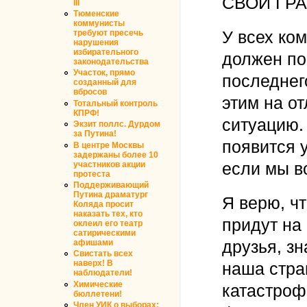
СВОЙ ГР
III
Тюменские
коммунисты
У всех ком
требуют пресечь
нарушения
избирательного
должен по
законодательства
Участок, прямо
последнег
созданный для
вбросов
этим на о
Тотальный контроль
КПРФ!
ситуацию.
Экзит поллс. Дурдом
за Путина!
появится 
В центре Москвы
задержаны более 10
если мы в
участников акции
протеста
Поддерживающий
Путина драматург
Я верю, чт
Коляда просит
наказать тех, кто
придут на
оклеил его театр
сатирическими
друзья, з
афишами
Свистать всех
наверх! В
наша стран
наблюдатели!
Химические
катастроф
бюллетени!
Член УИК о выборах: