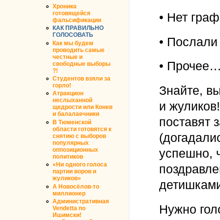
Хроника
готовящейся
• Нет гра
фальсификации
КАК ПРАВИЛЬНО
ГОЛОСОВАТЬ
• Послали
Как мы будем
проводить самые
честные и
• Прочее
свободные выборы
?!
Студентов взяли за
горло!
Знайте, в
Атракцион
неслыханной
и жуликов
щедрости или Конев
и балалаечники
поставят з
В Тюменской
области готовятся к
(догадали
снятию с выборов
популярных
оппозиционных
успешно, 
политиков
«Ни одного голоса
поздравле
партии воров и
жуликов»
детишками
А Новосёлов-то
миллионер
Административная
Нужно гол
Vendetta по
Ишимски!