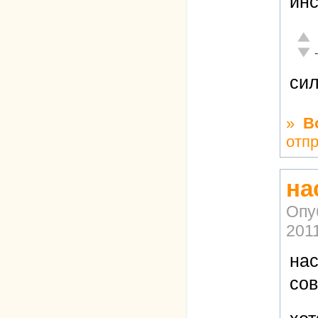
инс
Отли
Неад
си
»
В
отп
на
Опу
2011
нас
сов