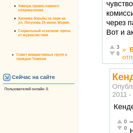
чувств
Химера православного
клерикализма
комисси
Хроника борьбы за парк на
через п
ул. Логунова 25 июня. Мэрия.
Вот и а
Социальный эскапизм: прочь
от журналистики
Отлично!
3
»
Неадекватн
0
Совет инициативных групп и
отп
граждан Тюмени
Кенд
Сейчас на сайте
Опубл
Пользователей онлайн: 0.
2011 -
Кенде
Отлично
0
Неадекв
0