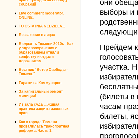
они обеща
права граждан на своблду
собраний
выборы и 
Live comment moderator.
ONLINE.
родственн
TO OSTATNIA NEDZIELA...
следующи
Беззаконие в лицах
Бюджет г. Тюмени 2010г. - Как
Прейдем к
у здравоохранения с
образованием отняли
голосоват
конфетку и отдали
дорожникам.
участка. 
Вестник "Ветер Свободы -
Тюмень"
избирател
Гаражи на Коммунаров
бесплатны
За капитальный ремонт
(билеты в 
милиции!
часам пра
Из зала суда ... Живая
практика защиты законных
прав
билеты, я
Как в городе Тюмени
избирател
провалилась транспортная
реформа. Часть 1.
проголосо