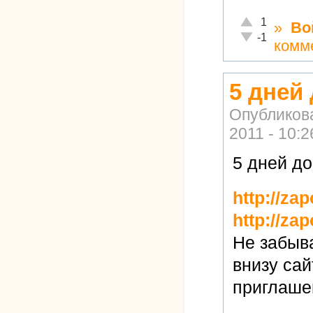
Отлично!
1
»
Во
Неадекватно!
-1
комм
5 дней
Опубликов
2011 - 10:2
5 дней до
http://za
http://za
Не забыва
внизу са
приглаше