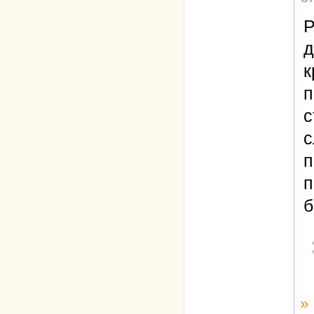
Р
д
к
п
с
с
п
п
б
»