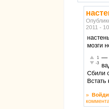
насте
Опублик
2011 - 1
настен
мозги 
—
Отлично!
1
Неадекватн
-3
в
Сбили с
Встать 
»
Войди
коммент