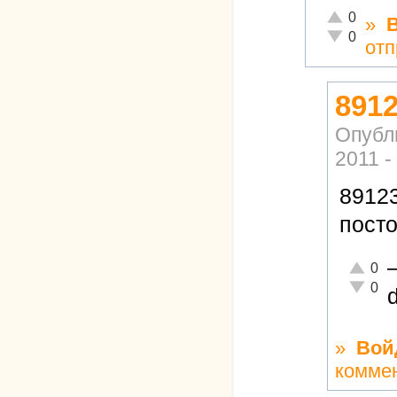
Отлично!
0
»
Неадекватн
0
отп
8912
Опубл
2011 -
89123
посто
Отлично
0
Неадекв
0
»
Вой
комме