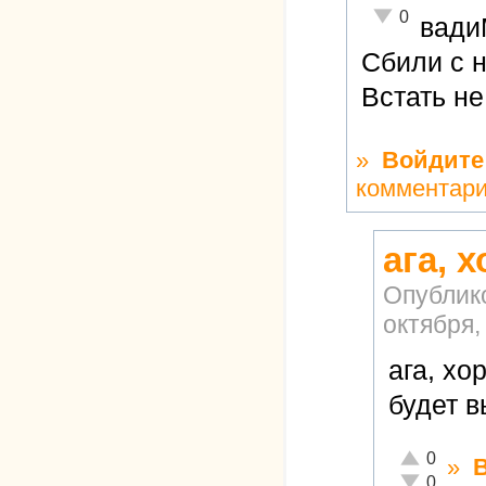
Неадекватно!
0
вад
Сбили с н
Встать не
»
Войдите
комментар
ага, 
Опублик
октября,
ага, хо
будет 
Отлично!
0
»
Неадекватн
0