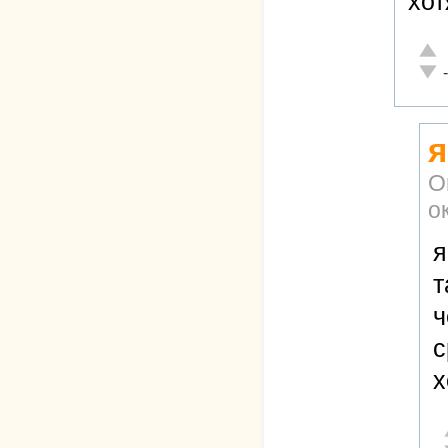
хот
Отли
Неад
я
О
о
я
т
ч
с
х