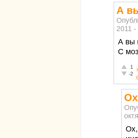
А в
Опубл
2011 -
А вы
С мо
Отлично
1
Неадекв
-2
Ох
Опу
октя
Ох,