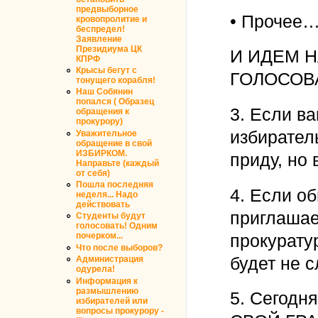
предвыборное
• Прочее
кровопролитие и
беспредел!
Заявление
Президиума ЦК
И ИДЕМ 
КПРФ
Крысы бегут с
ГОЛОСОВАТ
тонущего корабля!
Наш Собянин
попался ( Образец
3. Если в
обращения к
прокурору)
избирател
Уважительное
обращение в свой
ИЗБИРКОМ.
приду, но 
Направьте (каждый
от себя)
Пошла последняя
4. Если об
неделя... Надо
действовать
приглашае
Студенты будут
голосовать! Одним
прокурату
почерком...
Что после выборов?
будет не с
Администрация
одурела!
Информация к
размышлению
5. Сегодн
избирателей или
вопросы прокурору -