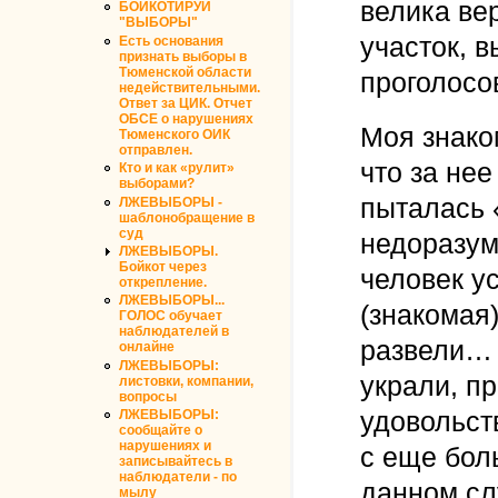
велика ве
БОЙКОТИРУЙ
"ВЫБОРЫ"
участок, 
Есть основания
признать выборы в
Тюменской области
проголосо
недействительными.
Ответ за ЦИК. Отчет
ОБСЕ о нарушениях
Моя знако
Тюменского ОИК
отправлен.
что за нее
Кто и как «рулит»
выборами?
пыталась 
ЛЖЕВЫБОРЫ -
шаблонобращение в
суд
недоразум
ЛЖЕВЫБОРЫ.
Бойкот через
человек у
открепление.
ЛЖЕВЫБОРЫ...
(знакомая)
ГОЛОС обучает
наблюдателей в
развели… 
онлайне
ЛЖЕВЫБОРЫ:
украли, п
листовки, компании,
вопросы
удовольст
ЛЖЕВЫБОРЫ:
сообщайте о
нарушениях и
с еще бол
записывайтесь в
наблюдатели - по
данном сл
мылу