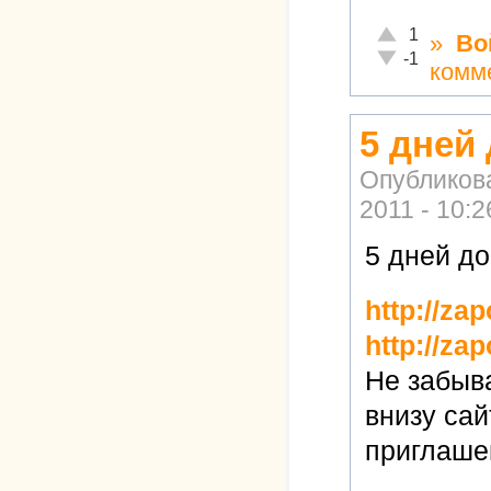
Отлично!
1
»
Во
Неадекватно!
-1
комм
5 дней
Опубликов
2011 - 10:2
5 дней до
http://za
http://za
Не забыва
внизу са
приглаше