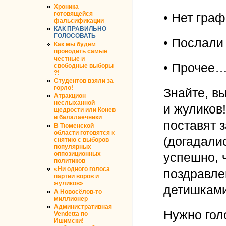
Хроника
готовящейся
• Нет гра
фальсификации
КАК ПРАВИЛЬНО
ГОЛОСОВАТЬ
• Послали
Как мы будем
проводить самые
честные и
• Прочее
свободные выборы
?!
Студентов взяли за
горло!
Знайте, в
Атракцион
неслыханной
и жуликов
щедрости или Конев
и балалаечники
поставят з
В Тюменской
области готовятся к
(догадали
снятию с выборов
популярных
оппозиционных
успешно, 
политиков
«Ни одного голоса
поздравле
партии воров и
жуликов»
детишками
А Новосёлов-то
миллионер
Административная
Нужно гол
Vendetta по
Ишимски!