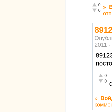
Отлично!
0
»
Неадекватн
0
отп
8912
Опубл
2011 -
89123
посто
Отлично
0
Неадекв
0
»
Вой
комме