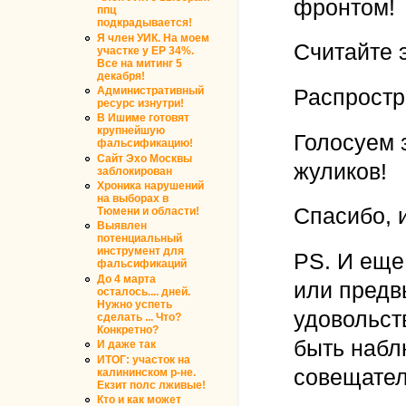
фронтом!
ппц
подкрадывается!
Я член УИК. На моем
Считайте 
участке у ЕР 34%.
Все на митинг 5
декабря!
Административный
Распростра
ресурс изнутри!
В Ишиме готовят
крупнейшую
Голосуем 
фальсификацию!
Сайт Эхо Москвы
жуликов!
заблокирован
Хроника нарушений
на выборах в
Спасибо, 
Тюмени и области!
Выявлен
потенциальный
инструмент для
PS. И еще
фальсификаций
До 4 марта
или предв
осталось.... дней.
Нужно успеть
удовольст
сделать ... Что?
Конкретно?
быть набл
И даже так
ИТОГ: участок на
совещател
калининском р-не.
Екзит полс лживые!
Кто и как может