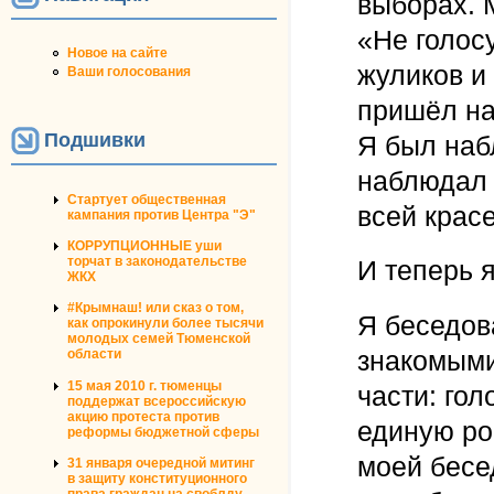
выборах. М
«Не голосу
Новое на сайте
жуликов и
Ваши голосования
пришёл на
Подшивки
Я был наб
наблюдал 
Стартует общественная
всей красе.
кампания против Центра "Э"
КОРРУПЦИОННЫЕ уши
торчат в законодательстве
И теперь я
ЖКХ
#Крымнаш! или сказ о том,
Я беседов
как опрокинули более тысячи
молодых семей Тюменской
знакомыми
области
15 мая 2010 г. тюменцы
части: го
поддержат всероссийскую
акцию протеста против
единую ро
реформы бюджетной сферы
моей бесе
31 января очередной митинг
в защиту конституционного