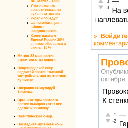
—
Отлично!
3
ВЫБОРАХ... Ооо!
У кого сколько
Неадекватно!
-3
На в
совести показала
сухая статистика
наплеват
Украли победу?
Фальсификации в
г.Ишиме
продолжаются.
»
Войдите
Халин накинул
Единой России 30%
комментар
а потом обоссался и
скинул 11 %
Митинг 22 мая против
Прово
строительства дороги.
Общегородской сбор
Опублик
подписей против точечной
застройки: 4 мая на Цветном
октября,
бульваре
Операция «Оккупируй
Провок
Тюмень»
К стенке
Организаторы протеста
против выборов хотят все
сделать по закону
—
Отлично!
1
Политический юмор.
Неадекватн
-2
Ге
Последняя музейная ночь