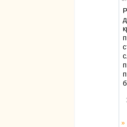
Р
д
к
п
с
с
п
п
б
»