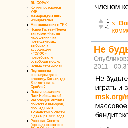
ВЫБОРАХ
членом к
Копии протоколов
УИК
Меморандум Лиги
Отлично!
Избирателей.
1
»
Во
Мое заявление в ТИК
Неадекватно!
-1
комм
Новая Газета- Перед
запуском «Карты
нарушений» на
президентских
выборах у
Не буд
ассоциации
«ГОЛОС»
Опубликов
потребовали
освободить офис
2011 - 00:3
Новые странности
Подтасовки
очевидны даже
Не будьт
слепому. Кстати, где
бюллетени на
играть и 
Брайле?
Предупреждение
msk.org/m
Лиги Избирателей
Резолюция митинга
массовое
по итогам выборов,
прошедших в
Тюменской области
бандитско
4 декабря 2011 года
Решение Совета
(президентского) о