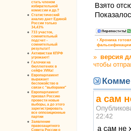
стать членом
Взято отс
избирательной
комиссии и др.?
Показалос
Статистический
анализ дает Единой
России только
34,43%
733 участок,
сомнительный
‹ Хроника гото
подсчет -
сомнительный
фальсификаци
результат!
Активистам КПРФ
»
версия д
угрожают!
Галочки на
чтобы отпра
бюллютенях в
сейфе УИКа!
Европарламент
Комме
выражает
беспокойство в
связи с "выборами"
Европарламент
а сам 
призвал Россию
провести новые
выборы, а до этого
Опубликов
зарегистрировать
все оппозиционные
22:42
партии
Заявление
правозащитного
а сам не
Совета России о