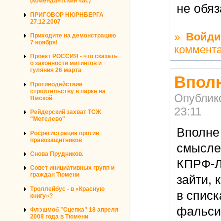
(комендантский час)
не обяз
ПРИГОВОР НЮРНБЕРГА
27.12.2007
»
Войди
Приходите на демонстрацию
7 ноября!
коммент
Проект РОССИЯ - что сказать
о законности митингов и
гуляния 26 марта
Вполн
Противодействие
строительству в парке на
Опублик
Ямской
23:11
Рейдерский захват ТСЖ
"Метелево"
Вполне 
Росрегистрация против
правозащитников
смысле,
Снова Прудников.
КПРФ-ЛД
Совет инициативных групп и
граждан Тюмени
зайти, 
Троллейбус - в «Красную
в спис
книгу»?
фальси
Флэшмоб "Сцепка" 18 апреля
2008 года в Тюмени