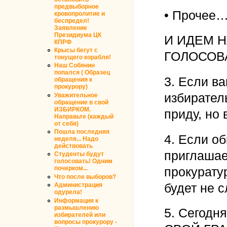
предвыборное
• Прочее
кровопролитие и
беспредел!
Заявление
Президиума ЦК
И ИДЕМ 
КПРФ
Крысы бегут с
ГОЛОСОВАТ
тонущего корабля!
Наш Собянин
попался ( Образец
3. Если в
обращения к
прокурору)
избирател
Уважительное
обращение в свой
ИЗБИРКОМ.
приду, но 
Направьте (каждый
от себя)
Пошла последняя
4. Если об
неделя... Надо
действовать
приглашае
Студенты будут
голосовать! Одним
прокурату
почерком...
Что после выборов?
будет не с
Администрация
одурела!
Информация к
размышлению
5. Сегодн
избирателей или
вопросы прокурору -