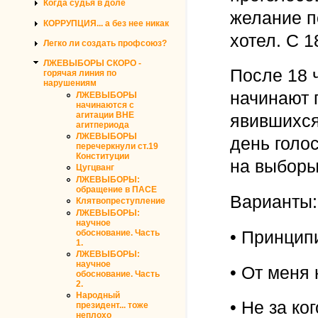
Когда судья в доле
желание п
КОРРУПЦИЯ... а без нее никак
хотел. С 1
Легко ли создать профсоюз?
ЛЖЕВЫБОРЫ СКОРО -
После 18 
горячая линия по
нарушениям
начинают 
ЛЖЕВЫБОРЫ
начинаются с
агитации ВНЕ
явившихся
агитпериода
ЛЖЕВЫБОРЫ
день голо
перечеркнули ст.19
Конституции
на выборы
Цугцванг
ЛЖЕВЫБОРЫ:
обращение в ПАСЕ
Варианты:
Клятвопреступление
ЛЖЕВЫБОРЫ:
научное
• Принцип
обоснование. Часть
1.
ЛЖЕВЫБОРЫ:
научное
• От меня 
обоснование. Часть
2.
Народный
• Не за ког
президент... тоже
неплохо