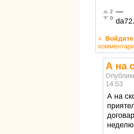
—
Отлично!
2
Неадекватно!
0
da72
»
Войдите
комментар
А на 
Опублик
14:53
А на ск
приятел
договар
неделю