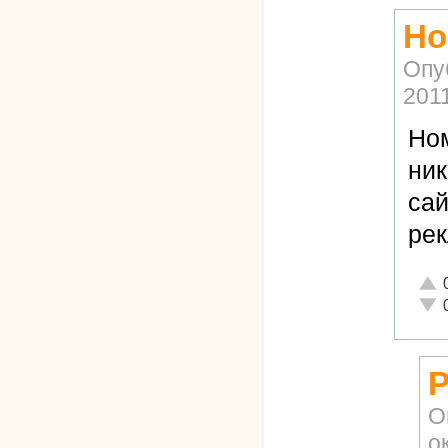
Но
Опу
2011
Ном
ник
сай
рек
Отли
Неад
Р
О
о