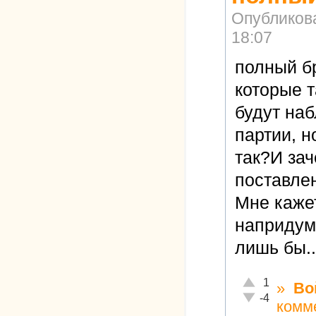
Опубликов
18:07
полный бр
которые 
будут на
партии, н
так?И зач
поставле
Мне каже
напридума
лишь бы..
Отлично!
1
»
Во
Неадекватно!
-4
комм