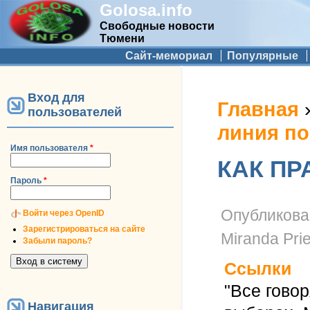
Golosa.info
Свободные новости
Тюмени
Дополнительное меню
Сайт-мемориал
Популярные
Вход для
Вы здесь
Главная
пользователей
линия п
Имя пользователя
*
КАК П
Пароль
*
Опубликов
Войти через OpenID
Зарегистрироваться на сайте
Miranda Prie
Забыли пароль?
Ссылки
"Все говор
Навигация