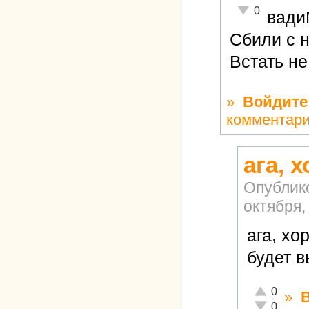
Неадекватно!
0
вад
Сбили с н
Встать не
»
Войдите
комментар
ага, 
Опублик
октября,
ага, хо
будет 
Отлично!
0
»
Неадекватн
0