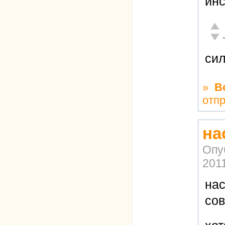
инс
Отли
Неад
си
»
В
отп
на
Опу
2011
нас
сов