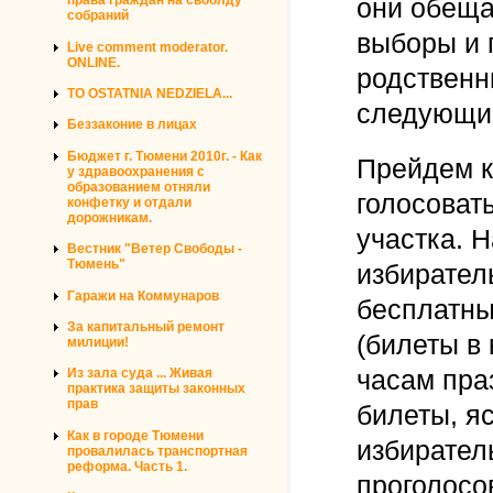
они обеща
права граждан на своблду
собраний
выборы и 
Live comment moderator.
ONLINE.
родственн
TO OSTATNIA NEDZIELA...
следующи
Беззаконие в лицах
Бюджет г. Тюмени 2010г. - Как
Прейдем к
у здравоохранения с
образованием отняли
голосоват
конфетку и отдали
дорожникам.
участка. 
Вестник "Ветер Свободы -
Тюмень"
избирател
Гаражи на Коммунаров
бесплатны
За капитальный ремонт
(билеты в 
милиции!
часам пра
Из зала суда ... Живая
практика защиты законных
прав
билеты, я
Как в городе Тюмени
избирател
провалилась транспортная
реформа. Часть 1.
проголосо