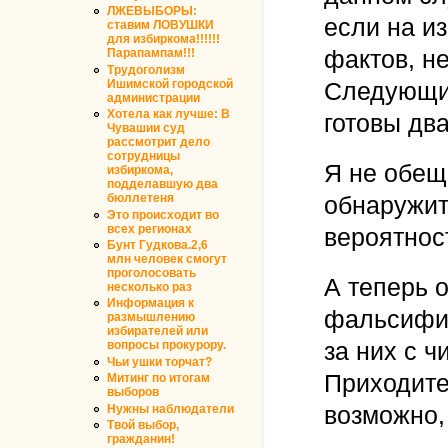
ЛЖЕВЫБОРЫ:
если на и
ставим ЛОВУШКИ
для избиркома!!!!!!
фактов, н
Парапампам!!!
Трудоголизм
Ишимской городской
Следующие
администрации
Хотела как лучше: В
готовы два
Чувашии суд
рассмотрит дело
сотрудницы
Я не обещ
избиркома,
подделавшую два
обнаружит
бюллетеня
Это происходит во
всех регионах
вероятност
Бунт Гудкова.2,6
млн человек смогут
проголосовать
А теперь о
несколько раз
Информация к
фальсифик
размышлению
избирателей или
за них с ч
вопросы прокурору.
Чьи ушки торчат?
Приходите
Митинг по итогам
выборов
возможно,
Нужны наблюдатели
Твой выбор,
гражданин!