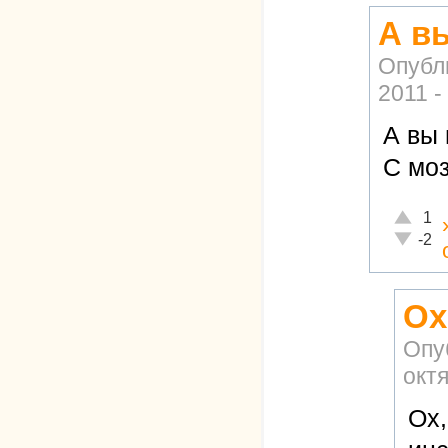
А в
Опубл
2011 -
А вы
С мо
Отлично
1
Неадекв
-2
Ох
Опу
октя
Ох,