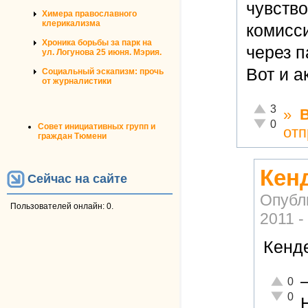
чувств
Химера православного
клерикализма
комисси
Хроника борьбы за парк на
через п
ул. Логунова 25 июня. Мэрия.
Вот и а
Социальный эскапизм: прочь
от журналистики
Отлично!
3
»
Неадекватн
0
Совет инициативных групп и
отп
граждан Тюмени
Кенд
Сейчас на сайте
Опубл
Пользователей онлайн: 0.
2011 -
Кенде
Отлично
0
Неадекв
0