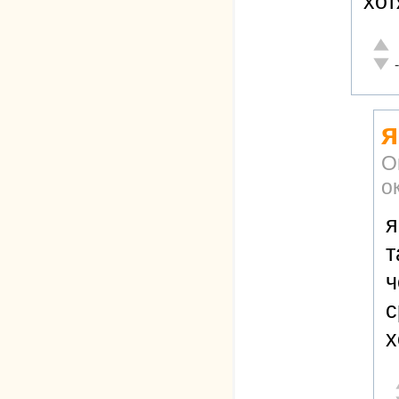
хот
Отли
Неад
я
О
о
я
т
ч
с
х