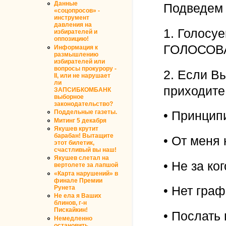
Данные
Подведем 
«соцопросов» -
инструмент
давления на
1. Голосу
избирателей и
оппозицию!
ГОЛОСОВ
Информация к
размышлению
избирателей или
вопросы прокурору -
2. Если В
II, или не нарушает
ли
приходите
ЗАПСИБКОМБАНК
выборное
законодательство?
Поддельные газеты.
• Принцип
Митинг 5 декабря
Якушев крутит
барабан! Вытащите
• От меня 
этот билетик,
счастливый вы наш!
Якушев слетал на
• Не за ког
вертолете за лапшой
«Карта нарушений» в
финале Премии
• Нет граф
Рунета
Не ела я Ваших
блинов, г-н
Пискайкин!
• Послать
Немедленно
остановить