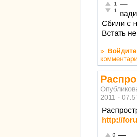
—
Отлично!
1
Неадекватно!
-1
вад
Сбили с н
Встать не
»
Войдите
комментар
Распро
Опубликов
2011 - 07:5
Распрост
http://fo
—
Отлично!
0