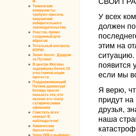
СВОЙ ГР
III
Тюменские
коммунисты
У всех ком
требуют пресечь
нарушения
избирательного
должен по
законодательства
Участок, прямо
последнег
созданный для
вбросов
этим на о
Тотальный контроль
КПРФ!
ситуацию.
Экзит поллс. Дурдом
за Путина!
появится 
В центре Москвы
задержаны более 10
если мы в
участников акции
протеста
Поддерживающий
Путина драматург
Я верю, чт
Коляда просит
наказать тех, кто
придут на
оклеил его театр
сатирическими
друзья, з
афишами
Свистать всех
наверх! В
наша стран
наблюдатели!
Химические
катастроф
бюллетени!
Член УИК о выборах: