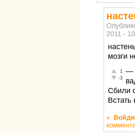
насте
Опублик
2011 - 1
настен
мозги 
—
Отлично!
1
Неадекватн
-3
в
Сбили с
Встать 
»
Войди
коммент