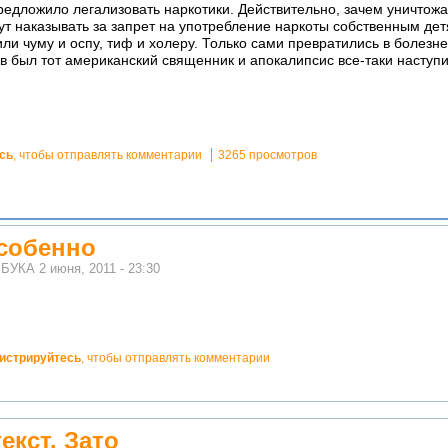
едложило легализовать наркотики. Действительно, зачем уничтожат
ут наказывать за запрет на употребление наркоты собственным дет
ли чуму и оспу, тиф и холеру. Только сами превратились в болезне
ав был тот американский священник и апокалипсис все-таки наступ
сь
, чтобы отправлять комментарии
3265 просмотров
особенно
м
БУКА
2 июня, 2011 - 23:30
гистрируйтесь
, чтобы отправлять комментарии
кст. Зато