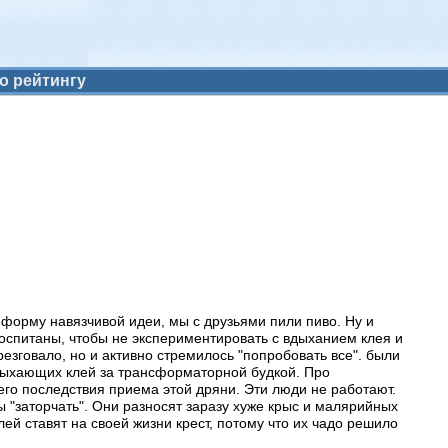
о рейтингу
 форму навязчивой идеи, мы с друзьями пили пиво. Ну и
воспитаны, чтобы не экспериментировать с вдыханием клея и
езговало, но и активно стремилось "попробовать все". были
 вдыхающих клей за трансформаторной будкой. Про
его последствия приема этой дряни. Эти люди не работают.
ы "заторчать". Они разносят заразу хуже крыс и малярийных
ей ставят на своей жизни крест, потому что их чадо решило