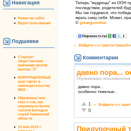
Навигация
Теперь "мудрецы" из ООН пр
последствии, родителей буд
Мы так гордимся, что победи
жрать саму себя. Может, пр
Новое на сайте
©
greatgonchar
Ваши голосования
Подшивки
»
Войдите
или
зарегистрируйте
Комментарии
Стартует
общественная
кампания против
Центра "Э"
давно пора... 
КОРРУПЦИОННЫЕ
Опубликовано пользователе
уши торчат в
законодательстве
давно пора...
ЖКХ
особенно тяжелые...
#Крымнаш! или
сказ о том, как
Отлично!
1
»
Войдите
или
заре
опрокинули более
Неадекватно!
0
тысячи молодых
семей Тюменской
области
15 мая 2010 г.
Придурочный те
тюменцы