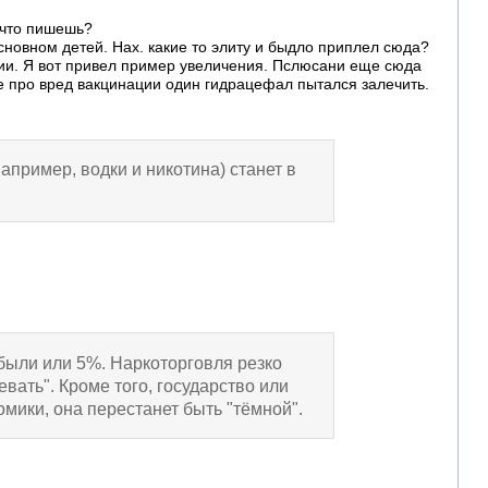
 что пишешь?
сновном детей. Нах. какие то элиту и быдло приплел сюда?
ции. Я вот привел пример увеличения. Пслюсани еще сюда
не про вред вакцинации один гидрацефал пытался залечить.
апример, водки и никотина) станет в
были или 5%. Наркоторговля резко
вать". Кроме того, государство или
мики, она перестанет быть "тёмной".