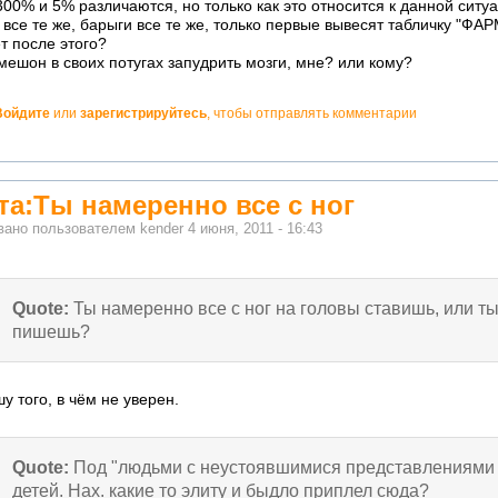
300% и 5% различаются, но только как это относится к данной ситу
все те же, барыги все те же, только первые вывесят табличку "
т после этого?
мешон в своих потугах запудрить мозги, мне? или кому?
Войдите
или
зарегистрируйтесь
, чтобы отправлять комментарии
но!
та:Ты намеренно все с ног
вано пользователем
kender
4 июня, 2011 - 16:43
Quote:
Ты намеренно все с ног на головы ставишь, или ты
пишешь?
у того, в чём не уверен.
Quote:
Под "людьми с неустоявшимися представлениями 
детей. Нах. какие то элиту и быдло приплел сюда?