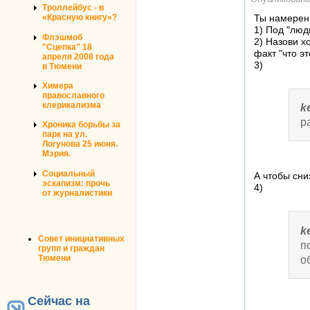
Троллейбус - в
«Красную книгу»?
Ты намеренн
1) Под "люд
Флэшмоб
2) Назови х
"Сцепка" 18
факт "что э
апреля 2008 года
3)
в Тюмени
Химера
православного
клерикализма
k
р
Хроника борьбы за
парк на ул.
Логунова 25 июня.
Мэрия.
Социальный
А чтобы сни
эскапизм: прочь
4)
от журналистики
k
Совет инициативных
п
групп и граждан
Тюмени
о
Сейчас на