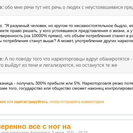
e:
обо мне речи тут нет, речь о людях с неустоявшимися пр
но. "Я разумный человек, но кругом-то несамостоятельное быдло, 
еете право решать, у кого устоявшиеся представления о жизни, а 
 уверенность (на 10000% прямо), что объём потребления станет в 
 потребления станут выше? А может, употребление других наркотик
e:
А по поводу того что наркоторговцы вдруг обанкротятся 
то выйдут из тени и легализуются, но останутся те же
азница - получать 300% прибыли или 5%. Наркоторговля резко поте
оме того, государство или общество сможет наконец контролировать
ите
или
зарегистрируйтесь
, чтобы отправлять комментарии
еренно все с ног на
о пользователем
Anonymous
3 июня, 2011 - 18:24