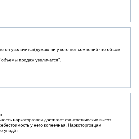
не он увеличится(думаю ни у кого нет сомнений что объем
то "объемы продаж увеличатся".
в.
ьность наркоторговли достигает фантастических высот
 себестоимость у него копеечная. Наркоторговцам
о упадёт.