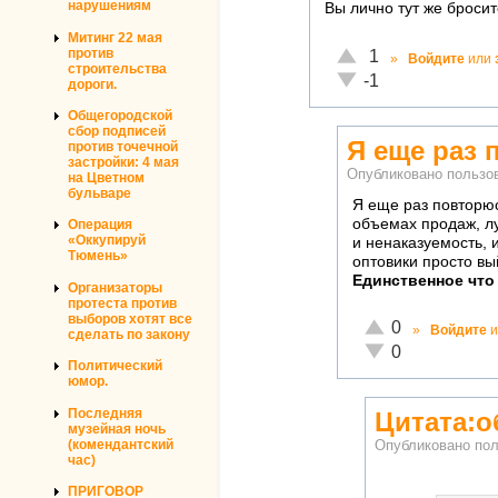
нарушениям
Вы лично тут же бросит
Митинг 22 мая
Отлично!
против
1
»
Войдите
или
строительства
Неадекватно!
-1
дороги.
Общегородской
сбор подписей
Я еще раз 
против точечной
застройки: 4 мая
Опубликовано польз
на Цветном
бульваре
Я еще раз повторюс
объемах продаж, лу
Операция
«Оккупируй
и ненаказуемость, 
Тюмень»
оптовики просто вы
Единственное что
Организаторы
протеста против
выборов хотят все
Отлично!
0
»
Войдите
и
сделать по закону
Неадекватно!
0
Политический
юмор.
Последняя
Цитата:о
музейная ночь
(комендантский
Опубликовано по
час)
ПРИГОВОР