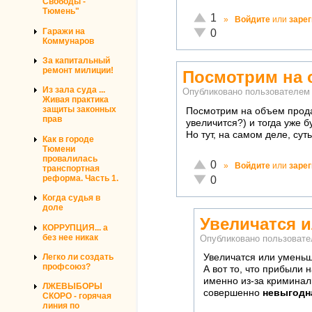
Свободы -
Тюмень"
Отлично!
1
»
Войдите
или
заре
Неадекватно!
Гаражи на
0
Коммунаров
За капитальный
ремонт милиции!
Посмотрим на 
Из зала суда ...
Опубликовано пользователе
Живая практика
защиты законных
Посмотрим на объем продаж
прав
увеличится?) и тогда уже б
Но тут, на самом деле, сут
Как в городе
Тюмени
провалилась
Отлично!
0
»
Войдите
или
заре
транспортная
Неадекватно!
реформа. Часть 1.
0
Когда судья в
доле
Увеличатся 
КОРРУПЦИЯ... а
без нее никак
Опубликовано пользоват
Легко ли создать
Увеличатся или уменьш
профсоюз?
А вот то, что прибыли
именно из-за криминал
ЛЖЕВЫБОРЫ
совершенно
невыгодн
СКОРО - горячая
линия по