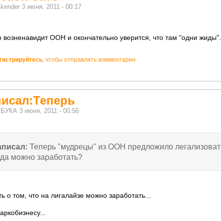
м
kender
3 июня, 2011 - 00:17
 возненавидит ООН и окончательно уверится, что там "одни жиды".
гистрируйтесь
, чтобы отправлять комментарии
исал:Теперь
м
БУКА
3 июня, 2011 - 00:56
аписал:
Теперь "мудрецы" из ООН предложило легализовать
гда можно заработать?
ь о том, что на лигалайзе можно заработать...
аркобизнесу...