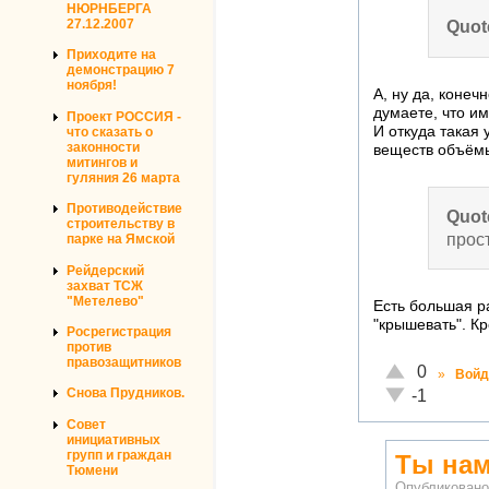
НЮРНБЕРГА
27.12.2007
Quot
Приходите на
демонстрацию 7
ноября!
А, ну да, конеч
думаете, что им
Проект РОССИЯ -
И откуда такая
что сказать о
законности
веществ объёмы
митингов и
гуляния 26 марта
Противодействие
Quot
строительству в
прос
парке на Ямской
Рейдерский
захват ТСЖ
"Метелево"
Есть большая р
"крышевать". Кр
Росрегистрация
против
правозащитников
Отлично!
0
»
Войд
Неадекватно!
Снова Прудников.
-1
Совет
инициативных
групп и граждан
Ты нам
Тюмени
Опубликован