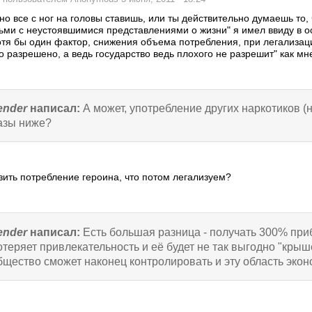
о все с ног на головы ставишь, или ты действительно думаешь то,
ьми с неустоявшимися представлениями о жизни" я имел ввиду в о
отя бы один фактор, снижения объема потребления, при легализа
то разрешено, а ведь государство ведь плохого не разрешит" как м
ender
написал:
А может, употребление других наркотиков (н
азы ниже?
зить потребление героина, что потом легализуем?
ender
написал:
Есть большая разница - получать 300% при
отеряет привлекательность и её будет не так выгодно "крыше
бщество сможет наконец контролировать и эту область эконо