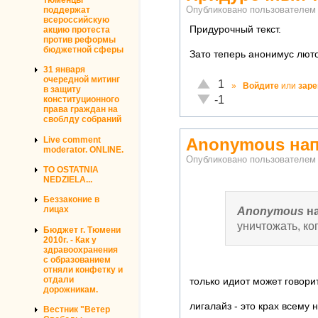
поддержат
Опубликовано пользователе
всероссийскую
Придурочный текст.
акцию протеста
против реформы
бюджетной сферы
Зато теперь анонимус люто
31 января
очередной митинг
Отлично!
1
»
Войдите
или
заре
в защиту
Неадекватно!
-1
конституционного
права граждан на
своблду собраний
Live comment
Anonymous нап
moderator. ONLINE.
Опубликовано пользователе
TO OSTATNIA
NEDZIELA...
Беззаконие в
Anonymous
н
лицах
уничтожать, ко
Бюджет г. Тюмени
2010г. - Как у
здравоохранения
с образованием
отняли конфетку и
отдали
только идиот может говорит
дорожникам.
лигалайз - это крах всему н
Вестник "Ветер