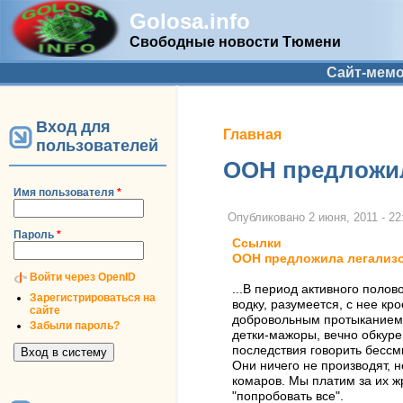
Golosa.info
Свободные новости Тюмени
Дополнительное меню
Сайт-мем
Вход для
Вы здесь
Главная
пользователей
ООН предложил
Имя пользователя
*
Опубликовано
2 июня, 2011 - 22
Пароль
*
Ссылки
ООН предложила легализо
Войти через OpenID
...В период активного поло
Зарегистрироваться на
водку, разумеется, с нее к
сайте
добровольным протыканием в
Забыли пароль?
детки-мажоры, вечно обкуре
последствия говорить бессм
Они ничего не производят, н
комаров. Мы платим за их ж
"попробовать все".