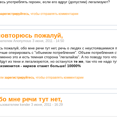
есь употреблять героин, если его вдруг (допустим) легализуют?
зарегистрируйтесь
, чтобы отправлять комментарии
повторюсь пожалуй,
ователем
Anonymous
3 июня, 2011 - 14:50
ь пожалуй, обо мне речи тут нет, речь о людях с неустоявшимися 
чше оперировать с "объемом потребления". Объем потребления ст
именно это и есть темная сторона "легалайза". А по поводу того чт
йдут из тени и легализуются, но останутся
те же
, так что не надо т
 изменится - нарков станет больше! 10000%
ли
зарегистрируйтесь
, чтобы отправлять комментарии
бо мне речи тут нет,
льзователем
kender
3 июня, 2011 - 16:29