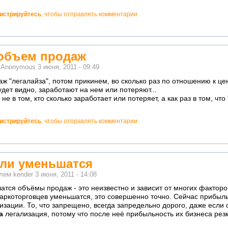
гистрируйтесь
, чтобы отправлять комментарии
объем продаж
м
Anonymous
3 июня, 2011 - 09:49
 "легалайза", потом прикинем, во сколько раз по отношению к це
удет видно, заработают на нем или потеряют...
ь не в том, кто сколько заработает или потеряет, а как раз в том, ч
гистрируйтесь
, чтобы отправлять комментарии
или уменьшатся
елем
kender
3 июня, 2011 - 14:08
атся объёмы продаж - это неизвестно и зависит от многих факторо
 наркоторговцев уменьшатся, это совершенно точно. Сейчас прибыл
изации. То, что запрещено, всегда запредельно дорого, даже если
а
легализация, потому что после неё прибыльность их бизнеса резк