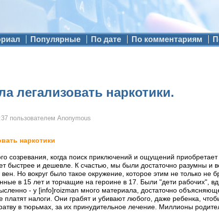
ориал
Популярные
По дате
По комментариям
П
а легализовать наркотики.
:37
пользователем
Anonymous
вать наркотики
вого созревания, когда поиск приключений и ощущений приобретает
роет быстрее и дешевле. К счастью, мы были достаточно разумны и 
ен. Но вокруг было такое окружение, которое этим не только не бр
нные в 15 лет и торчащие на героине в 17. Были "дети рабочих",
ысленно - у [info]roizman много материала, достаточно объясняющ
е платят налоги. Они грабят и убивают любого, даже ребенка, чтоб
ратву в тюрьмах, за их принудительное лечение. Миллионы родител