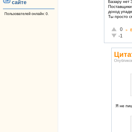
сайте
Базару нет 
Поставщики 
доход упаде
Пользователей онлайн: 0.
Ты просто с
Отлично!
0
»
Неадекват
-1
Цита
Опублико
Я не пиш