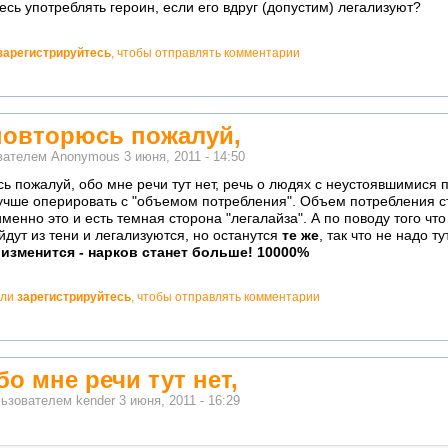
есь употреблять героин, если его вдруг (допустим) легализуют?
зарегистрируйтесь
, чтобы отправлять комментарии
повторюсь пожалуй,
ователем
Anonymous
3 июня, 2011 - 14:50
ь пожалуй, обо мне речи тут нет, речь о людях с неустоявшимися 
чше оперировать с "объемом потребления". Объем потребления ст
именно это и есть темная сторона "легалайза". А по поводу того чт
йдут из тени и легализуются, но останутся
те же
, так что не надо т
 изменится - нарков станет больше! 10000%
ли
зарегистрируйтесь
, чтобы отправлять комментарии
бо мне речи тут нет,
льзователем
kender
3 июня, 2011 - 16:29