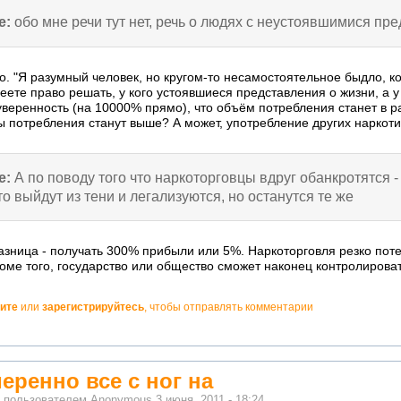
e:
обо мне речи тут нет, речь о людях с неустоявшимися пр
но. "Я разумный человек, но кругом-то несамостоятельное быдло, 
еете право решать, у кого устоявшиеся представления о жизни, а 
 уверенность (на 10000% прямо), что объём потребления станет в 
 потребления станут выше? А может, употребление других наркотик
e:
А по поводу того что наркоторговцы вдруг обанкротятся 
то выйдут из тени и легализуются, но останутся те же
азница - получать 300% прибыли или 5%. Наркоторговля резко поте
оме того, государство или общество сможет наконец контролировать
ите
или
зарегистрируйтесь
, чтобы отправлять комментарии
еренно все с ног на
о пользователем
Anonymous
3 июня, 2011 - 18:24