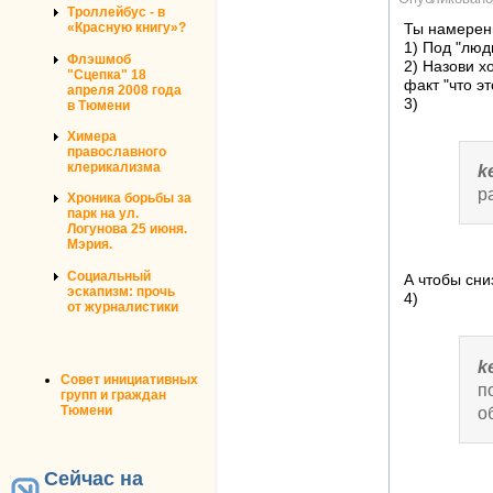
Троллейбус - в
«Красную книгу»?
Ты намеренн
1) Под "люд
Флэшмоб
2) Назови х
"Сцепка" 18
факт "что э
апреля 2008 года
3)
в Тюмени
Химера
православного
клерикализма
k
р
Хроника борьбы за
парк на ул.
Логунова 25 июня.
Мэрия.
Социальный
А чтобы сни
эскапизм: прочь
4)
от журналистики
k
Совет инициативных
п
групп и граждан
Тюмени
о
Сейчас на