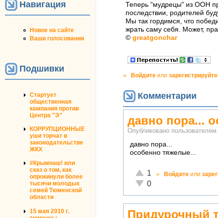
Навигация
Теперь "мудрецы" из ООН пр
последствии, родителей буд
Мы так гордимся, что победи
жрать саму себя. Может, пр
Новое на сайте
©
greatgonchar
Ваши голосования
Подшивки
»
Войдите
или
зарегистрируйте
Комментарии
Стартует
общественная
кампания против
Центра "Э"
давно пора... 
КОРРУПЦИОННЫЕ
Опубликовано пользователе
уши торчат в
законодательстве
давно пора...
ЖКХ
особенно тяжелые...
#Крымнаш! или
сказ о том, как
Отлично!
1
»
Войдите
или
заре
опрокинули более
Неадекватно!
0
тысячи молодых
семей Тюменской
области
15 мая 2010 г.
Придурочный те
тюменцы