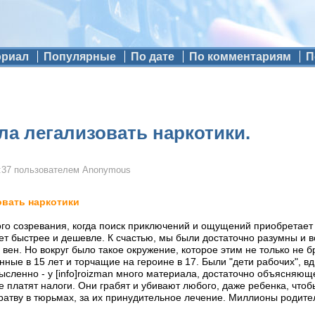
ориал
Популярные
По дате
По комментариям
П
а легализовать наркотики.
:37
пользователем
Anonymous
вать наркотики
вого созревания, когда поиск приключений и ощущений приобретает
роет быстрее и дешевле. К счастью, мы были достаточно разумны и 
ен. Но вокруг было такое окружение, которое этим не только не бр
нные в 15 лет и торчащие на героине в 17. Были "дети рабочих",
ысленно - у [info]roizman много материала, достаточно объясняющ
е платят налоги. Они грабят и убивают любого, даже ребенка, чтоб
ратву в тюрьмах, за их принудительное лечение. Миллионы родител