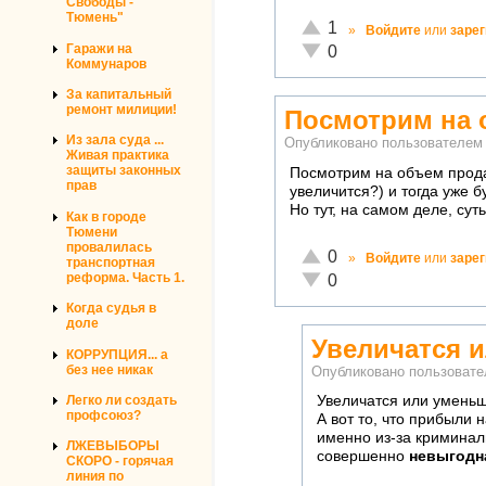
Свободы -
Тюмень"
Отлично!
1
»
Войдите
или
заре
Неадекватно!
Гаражи на
0
Коммунаров
За капитальный
ремонт милиции!
Посмотрим на 
Из зала суда ...
Опубликовано пользователе
Живая практика
защиты законных
Посмотрим на объем продаж
прав
увеличится?) и тогда уже б
Но тут, на самом деле, сут
Как в городе
Тюмени
провалилась
Отлично!
0
»
Войдите
или
заре
транспортная
Неадекватно!
реформа. Часть 1.
0
Когда судья в
доле
Увеличатся 
КОРРУПЦИЯ... а
без нее никак
Опубликовано пользоват
Легко ли создать
Увеличатся или уменьш
профсоюз?
А вот то, что прибыли
именно из-за криминал
ЛЖЕВЫБОРЫ
совершенно
невыгодн
СКОРО - горячая
линия по