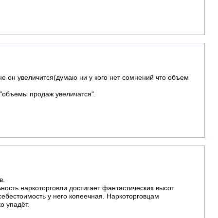
не он увеличится(думаю ни у кого нет сомнений что объем
то "объемы продаж увеличатся".
в.
ьность наркоторговли достигает фантастических высот
 себестоимость у него копеечная. Наркоторговцам
о упадёт.