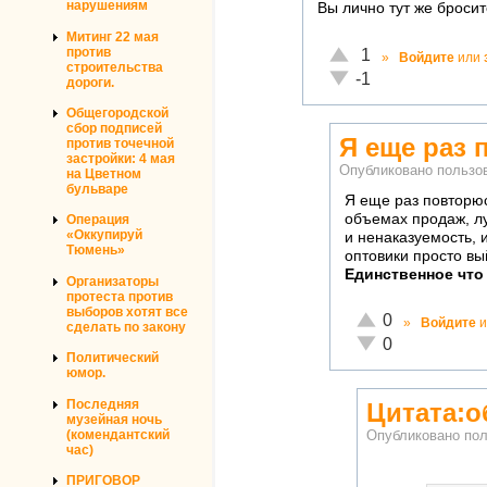
нарушениям
Вы лично тут же бросит
Митинг 22 мая
Отлично!
против
1
»
Войдите
или
строительства
Неадекватно!
-1
дороги.
Общегородской
сбор подписей
Я еще раз 
против точечной
застройки: 4 мая
Опубликовано польз
на Цветном
бульваре
Я еще раз повторюс
объемах продаж, лу
Операция
«Оккупируй
и ненаказуемость, 
Тюмень»
оптовики просто вы
Единственное что
Организаторы
протеста против
выборов хотят все
Отлично!
0
»
Войдите
и
сделать по закону
Неадекватно!
0
Политический
юмор.
Последняя
Цитата:о
музейная ночь
(комендантский
Опубликовано по
час)
ПРИГОВОР