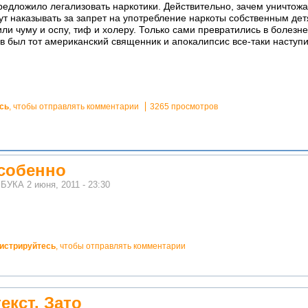
едложило легализовать наркотики. Действительно, зачем уничтожат
ут наказывать за запрет на употребление наркоты собственным дет
ли чуму и оспу, тиф и холеру. Только сами превратились в болезне
ав был тот американский священник и апокалипсис все-таки наступ
сь
, чтобы отправлять комментарии
3265 просмотров
особенно
м
БУКА
2 июня, 2011 - 23:30
гистрируйтесь
, чтобы отправлять комментарии
кст. Зато