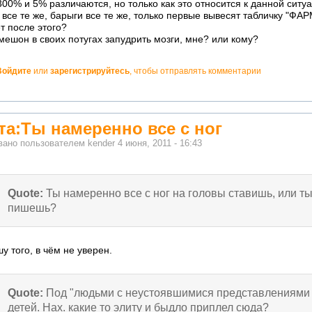
300% и 5% различаются, но только как это относится к данной ситу
все те же, барыги все те же, только первые вывесят табличку "
т после этого?
мешон в своих потугах запудрить мозги, мне? или кому?
Войдите
или
зарегистрируйтесь
, чтобы отправлять комментарии
но!
та:Ты намеренно все с ног
вано пользователем
kender
4 июня, 2011 - 16:43
Quote:
Ты намеренно все с ног на головы ставишь, или ты
пишешь?
у того, в чём не уверен.
Quote:
Под "людьми с неустоявшимися представлениями 
детей. Нах. какие то элиту и быдло приплел сюда?