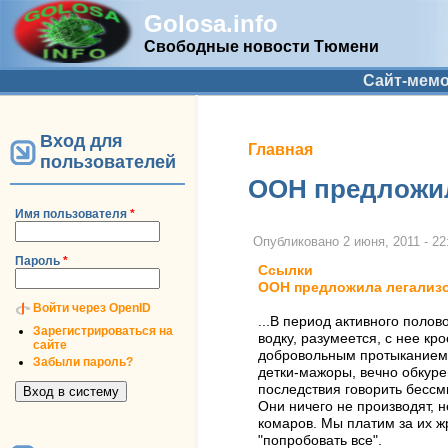
Golosa.info
Свободные новости Тюмени
Дополнительное меню
Сайт-мем
Вход для
Вы здесь
Главная
пользователей
ООН предложил
Имя пользователя
*
Опубликовано
2 июня, 2011 - 22
Пароль
*
Ссылки
ООН предложила легализо
Войти через OpenID
...В период активного поло
Зарегистрироваться на
водку, разумеется, с нее к
сайте
добровольным протыканием в
Забыли пароль?
детки-мажоры, вечно обкуре
последствия говорить бессм
Они ничего не производят, н
комаров. Мы платим за их ж
"попробовать все".