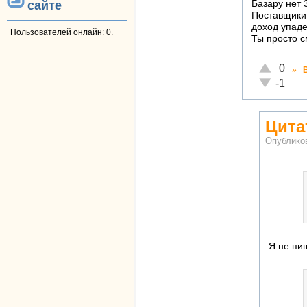
сайте
Базару нет 
Поставщики 
доход упаде
Пользователей онлайн: 0.
Ты просто с
Отлично!
0
»
Неадекват
-1
Цита
Опублико
Я не пиш