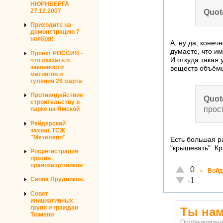
НЮРНБЕРГА
27.12.2007
Quot
Приходите на
демонстрацию 7
ноября!
А, ну да, конеч
думаете, что им
Проект РОССИЯ -
И откуда такая
что сказать о
законности
веществ объёмы
митингов и
гуляния 26 марта
Противодействие
Quot
строительству в
прос
парке на Ямской
Рейдерский
захват ТСЖ
"Метелево"
Есть большая р
"крышевать". Кр
Росрегистрация
против
правозащитников
Отлично!
0
»
Войд
Неадекватно!
Снова Прудников.
-1
Совет
инициативных
групп и граждан
Ты нам
Тюмени
Опубликован