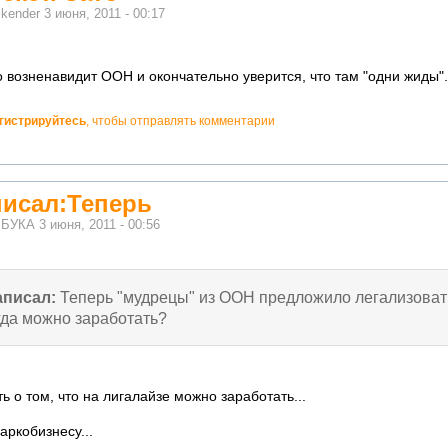
м
kender
3 июня, 2011 - 00:17
 возненавидит ООН и окончательно уверится, что там "одни жиды".
гистрируйтесь
, чтобы отправлять комментарии
исал:Теперь
м
БУКА
3 июня, 2011 - 00:56
аписал:
Теперь "мудрецы" из ООН предложило легализовать
гда можно заработать?
ь о том, что на лигалайзе можно заработать...
аркобизнесу...