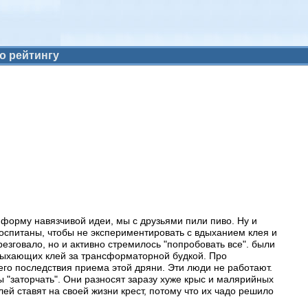
о рейтингу
 форму навязчивой идеи, мы с друзьями пили пиво. Ну и
воспитаны, чтобы не экспериментировать с вдыханием клея и
езговало, но и активно стремилось "попробовать все". были
 вдыхающих клей за трансформаторной будкой. Про
его последствия приема этой дряни. Эти люди не работают.
ы "заторчать". Они разносят заразу хуже крыс и малярийных
ей ставят на своей жизни крест, потому что их чадо решило