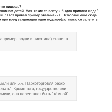
 что пишешь?
сновном детей. Нах. какие то элиту и быдло приплел сюда?
ции. Я вот привел пример увеличения. Пслюсани еще сюда
не про вред вакцинации один гидрацефал пытался залечить.
апример, водки и никотина) станет в
были или 5%. Наркоторговля резко
вать". Кроме того, государство или
мики, она перестанет быть "тёмной".