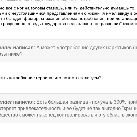
о все с ног на головы ставишь, или ты действительно думаешь то,
ьми с неустоявшимися представлениями о жизни" я имел ввиду в о
отя бы один фактор, снижения объема потребления, при легализа
то разрешено, а ведь государство ведь плохого не разрешит" как м
ender
написал:
А может, употребление других наркотиков (н
азы ниже?
зить потребление героина, что потом легализуем?
ender
написал:
Есть большая разница - получать 300% при
отеряет привлекательность и её будет не так выгодно "крыше
бщество сможет наконец контролировать и эту область эконо