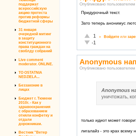
поддержат
Опубликовано пользователе
всероссийскую
Придурочный текст.
акцию протеста
против реформы
бюджетной сферы
Зато теперь анонимус люто
31 января
очередной митинг
Отлично!
1
»
Войдите
или
заре
в защиту
Неадекватно!
-1
конституционного
права граждан на
своблду собраний
Live comment
Anonymous нап
moderator. ONLINE.
Опубликовано пользователе
TO OSTATNIA
NEDZIELA...
Беззаконие в
Anonymous
н
лицах
уничтожать, ко
Бюджет г. Тюмени
2010г. - Как у
здравоохранения
с образованием
отняли конфетку и
отдали
только идиот может говорит
дорожникам.
лигалайз - это крах всему н
Вестник "Ветер