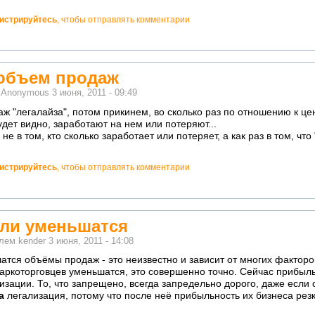
гистрируйтесь
, чтобы отправлять комментарии
объем продаж
м
Anonymous
3 июня, 2011 - 09:49
 "легалайза", потом прикинем, во сколько раз по отношению к це
удет видно, заработают на нем или потеряют...
ь не в том, кто сколько заработает или потеряет, а как раз в том, ч
гистрируйтесь
, чтобы отправлять комментарии
или уменьшатся
елем
kender
3 июня, 2011 - 14:08
атся объёмы продаж - это неизвестно и зависит от многих факторо
 наркоторговцев уменьшатся, это совершенно точно. Сейчас прибыл
изации. То, что запрещено, всегда запредельно дорого, даже если
а
легализация, потому что после неё прибыльность их бизнеса резк