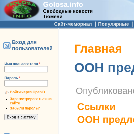
Golosa.info
Свободные новости
Тюмени
Дополнительное меню
Сайт-мемориал
Популярные
Вход для
Вы здесь
Главная
пользователей
ООН пред
Имя пользователя
*
Пароль
*
Опубликова
Войти через OpenID
Зарегистрироваться на
сайте
Ссылки
Забыли пароль?
ООН предло