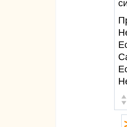
с
П
Н
Е
С
Е
Н
От
Не