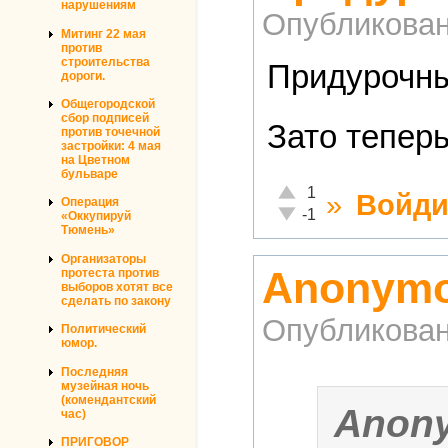
нарушениям
Опубликова
Митинг 22 мая
против
строительства
Придурочны
дороги.
Общегородской
сбор подписей
Зато тепер
против точечной
застройки: 4 мая
на Цветном
бульваре
Отлично!
1
»
Войди
Операция
Неадекватно!
-1
«Оккупируй
Тюмень»
Организаторы
Anonymo
протеста против
выборов хотят все
сделать по закону
Опубликова
Политический
юмор.
Последняя
музейная ночь
(комендантский
Anon
час)
ПРИГОВОР