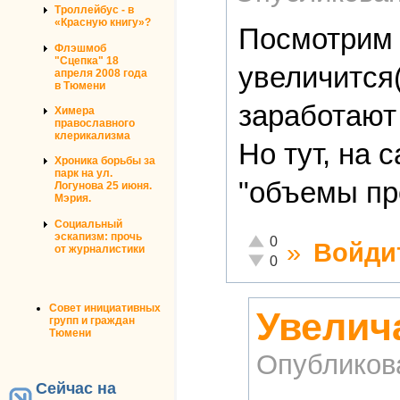
Троллейбус - в
«Красную книгу»?
Посмотрим н
Флэшмоб
"Сцепка" 18
увеличится(
апреля 2008 года
в Тюмени
заработают 
Химера
православного
клерикализма
Но тут, на 
Хроника борьбы за
парк на ул.
"объемы пр
Логунова 25 июня.
Мэрия.
Социальный
эскапизм: прочь
Отлично!
0
»
Войди
от журналистики
Неадекватно!
0
Совет инициативных
Увелич
групп и граждан
Тюмени
Опубликов
Сейчас на