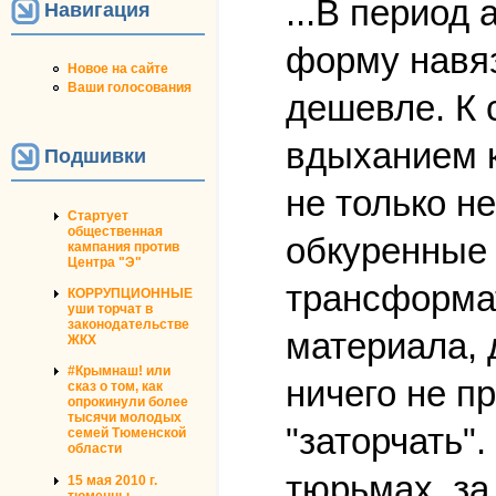
...В период
Навигация
форму навяз
Новое на сайте
Ваши голосования
дешевле. К 
вдыханием к
Подшивки
не только н
Стартует
общественная
обкуренные 
кампания против
Центра "Э"
трансформат
КОРРУПЦИОННЫЕ
уши торчат в
законодательстве
материала, 
ЖКХ
#Крымнаш! или
ничего не п
сказ о том, как
опрокинули более
тысячи молодых
"заторчать"
семей Тюменской
области
тюрьмах, за
15 мая 2010 г.
тюменцы