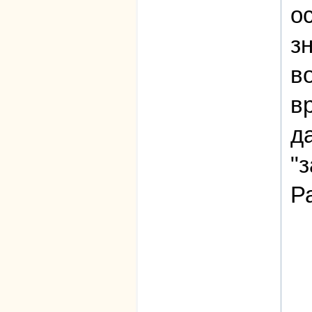
о
з
в
в
д
"
Р