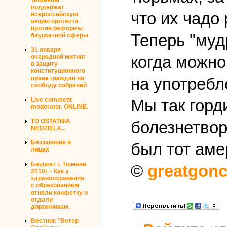
поддержат
что их чадо
всероссийскую
акцию протеста
против реформы
Теперь "муд
бюджетной сферы
31 января
когда можно
очередной митинг
в защиту
конституционного
права граждан на
на употребл
своблду собраний
Live comment
Мы так горд
moderator. ONLINE.
TO OSTATNIA
болезнетвор
NEDZIELA...
Беззаконие в
был тот аме
лицах
Бюджет г. Тюмени
©
greatgonc
2010г. - Как у
здравоохранения
с образованием
отняли конфетку и
отдали
дорожникам.
Вестник "Ветер