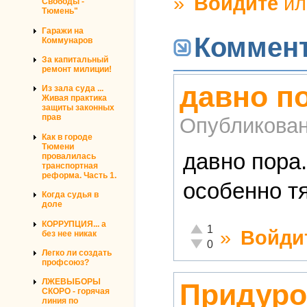
»
Войдите
и
Свободы -
Тюмень"
Гаражи на
Коммен
Коммунаров
За капитальный
ремонт милиции!
давно по
Из зала суда ...
Живая практика
защиты законных
прав
Опубликова
Как в городе
Тюмени
давно пора.
провалилась
транспортная
реформа. Часть 1.
особенно т
Когда судья в
доле
КОРРУПЦИЯ... а
Отлично!
1
»
Войди
без нее никак
Неадекватно!
0
Легко ли создать
профсоюз?
ЛЖЕВЫБОРЫ
Придуро
СКОРО - горячая
линия по