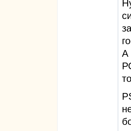
Н
с
з
г
А
Р
то
P
н
б