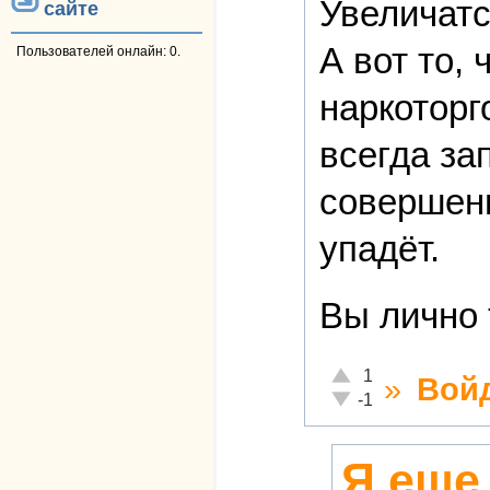
Увеличатс
сайте
А вот то,
Пользователей онлайн: 0.
наркоторг
всегда за
соверше
упадёт.
Вы лично 
Отлично!
1
»
Вой
Неадекватно!
-1
Я еще