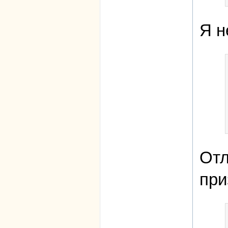
Я н
Отл
при