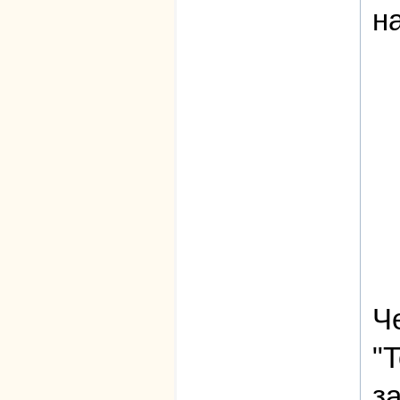
н
Ч
"
з