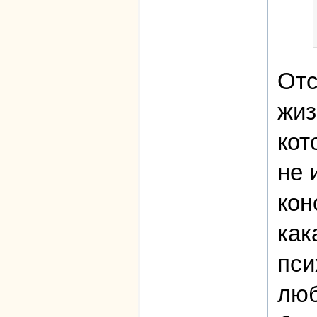
Отс
жиз
кот
не 
кон
как
пси
люб