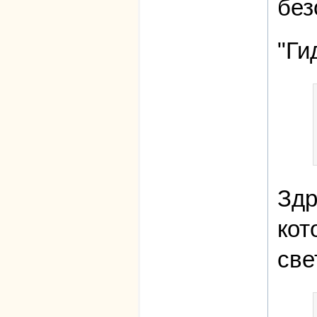
без
"Ги
Здр
кот
све