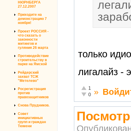
легал
НЮРНБЕРГА
27.12.2007
зараб
Приходите на
демонстрацию 7
ноября!
Проект РОССИЯ -
что сказать о
законности
митингов и
гуляния 26 марта
только идио
Противодействие
строительству в
парке на Ямской
лигалайз - 
Рейдерский
захват ТСЖ
"Метелево"
Отлично!
1
»
Войди
Росрегистрация
против
Неадекватно!
0
правозащитников
Снова Прудников.
Посмотр
Совет
инициативных
групп и граждан
Опубликова
Тюмени