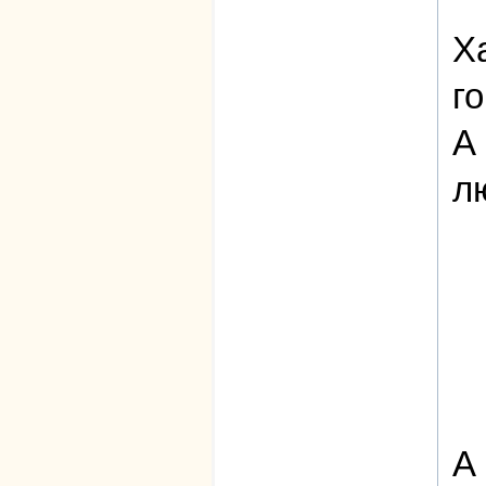
Х
г
А
л
А