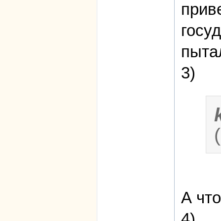
прив
госу
пыта
3)
А чт
4)