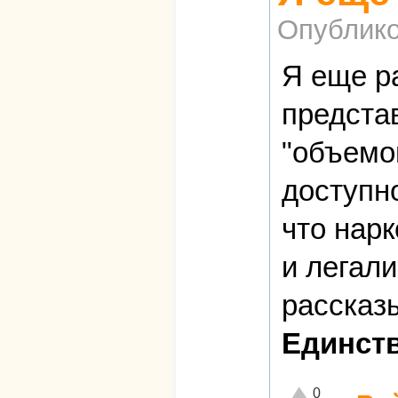
Опублико
Я еще р
предста
"объемо
доступно
что нарк
и легал
рассказ
Единств
Отлично!
0