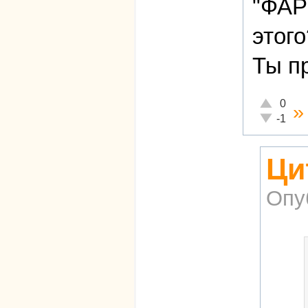
"ФАР
этого
Ты п
Отлично!
0
Неадекват
-1
Ци
Опу