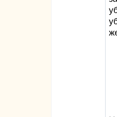
у
у
ж