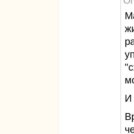
Оп
М
ж
р
у
"
м
И
В
ч