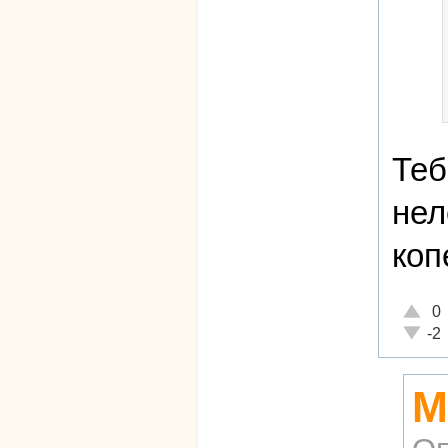
Теб
нел
коп
Отличн
0
Неадек
-2
М