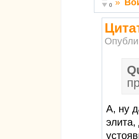
»
Во
Неадекватно!
0
Цитат
Опубли
Q
п
А, ну 
элита,
устояв