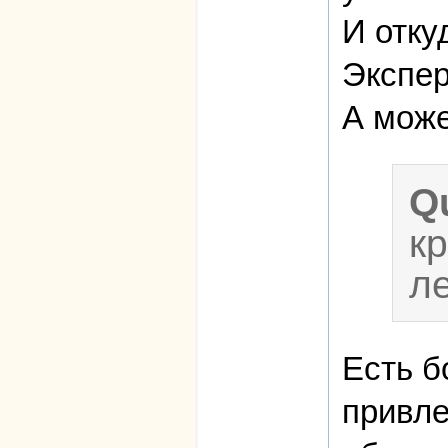
И отку
Экспер
А може
Q
к
л
Есть б
привле