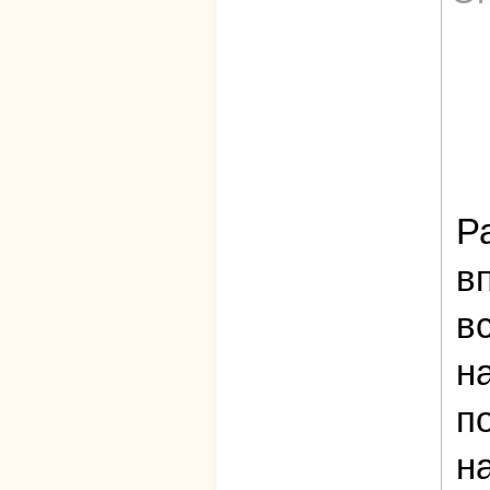
Р
в
в
н
п
н