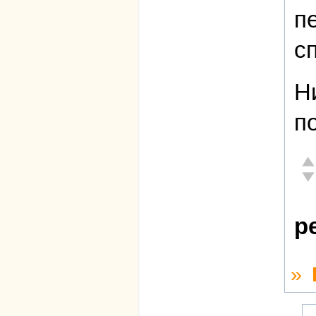
п
с
Н
п
От
Не
р
»