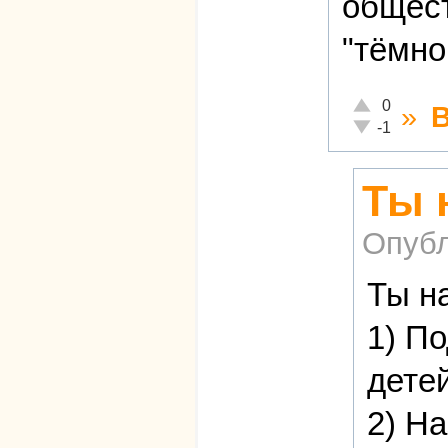
общест
"тёмно
Отлично!
0
»
Неадекватно!
-1
Ты 
Опубл
Ты н
1) П
детей
2) Н