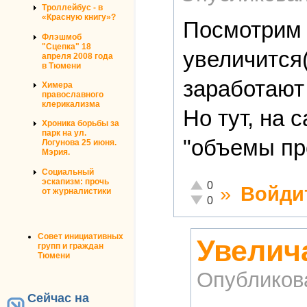
Троллейбус - в
«Красную книгу»?
Посмотрим н
Флэшмоб
"Сцепка" 18
увеличится(
апреля 2008 года
в Тюмени
заработают 
Химера
православного
клерикализма
Но тут, на 
Хроника борьбы за
парк на ул.
"объемы пр
Логунова 25 июня.
Мэрия.
Социальный
эскапизм: прочь
Отлично!
0
»
Войди
от журналистики
Неадекватно!
0
Совет инициативных
Увелич
групп и граждан
Тюмени
Опубликов
Сейчас на