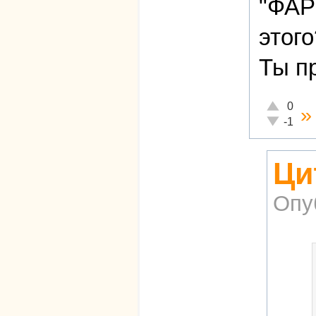
"ФАР
этого
Ты п
Отлично!
0
Неадекват
-1
Ци
Опу