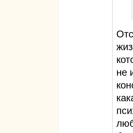
Отс
жиз
кот
не 
кон
как
пси
люб