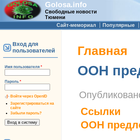
Golosa.info
Свободные новости
Тюмени
Дополнительное меню
Сайт-мемориал
Популярные
Вход для
Вы здесь
Главная
пользователей
ООН пред
Имя пользователя
*
Пароль
*
Опубликова
Войти через OpenID
Зарегистрироваться на
сайте
Ссылки
Забыли пароль?
ООН предло