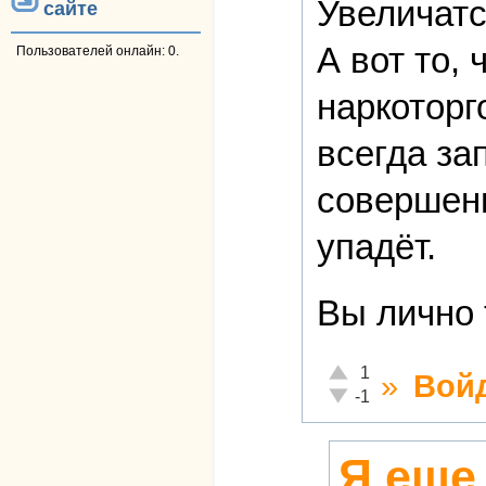
Увеличатс
сайте
А вот то,
Пользователей онлайн: 0.
наркоторг
всегда за
соверше
упадёт.
Вы лично 
Отлично!
1
»
Вой
Неадекватно!
-1
Я еще