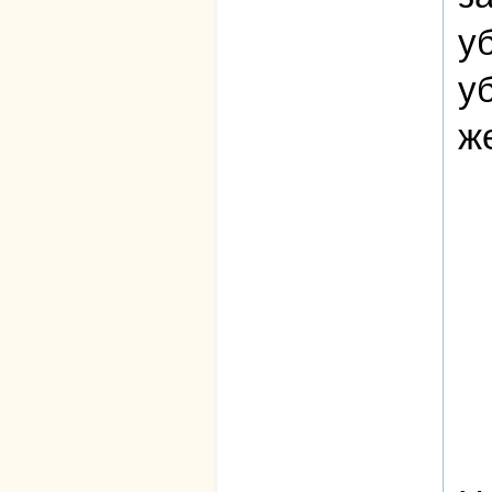
у
у
ж