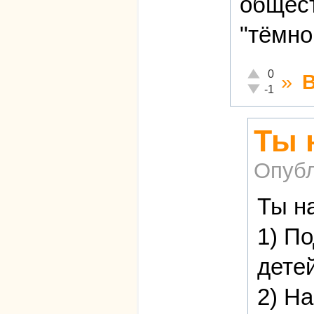
общест
"тёмно
Отлично!
0
»
Неадекватно!
-1
Ты 
Опубл
Ты н
1) П
детей
2) Н