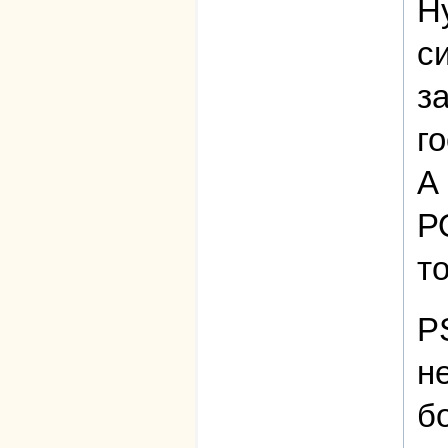
Н
с
з
г
А
Р
то
P
н
б