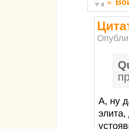
»
Во
Неадекватно!
0
Цитат
Опубли
Q
п
А, ну 
элита,
устояв