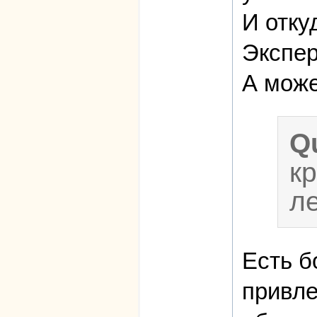
И отку
Экспер
А може
Q
к
л
Есть б
привле