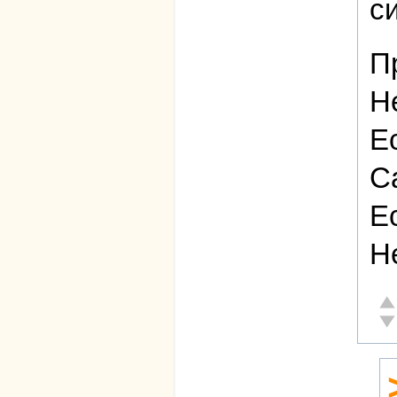
с
П
Н
Е
С
Е
Н
От
Не