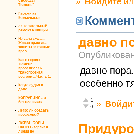
»
Войдите
и
Свободы -
Тюмень"
Гаражи на
Коммен
Коммунаров
За капитальный
ремонт милиции!
давно по
Из зала суда ...
Живая практика
защиты законных
прав
Опубликова
Как в городе
Тюмени
давно пора.
провалилась
транспортная
реформа. Часть 1.
особенно т
Когда судья в
доле
КОРРУПЦИЯ... а
Отлично!
1
»
Войди
без нее никак
Неадекватно!
0
Легко ли создать
профсоюз?
ЛЖЕВЫБОРЫ
Придуро
СКОРО - горячая
линия по