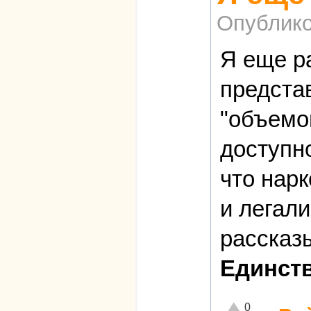
Опублико
Я еще р
предста
"объемо
доступно
что нарк
и легал
рассказ
Единств
Отлично!
0