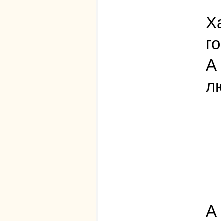
Х
г
А
л
А