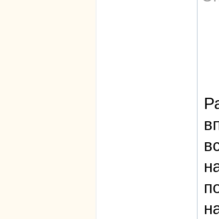
Р
в
в
н
п
н