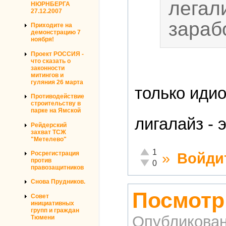
легал
НЮРНБЕРГА
27.12.2007
зараб
Приходите на
демонстрацию 7
ноября!
Проект РОССИЯ -
что сказать о
законности
митингов и
гуляния 26 марта
только идио
Противодействие
строительству в
парке на Ямской
лигалайз - 
Рейдерский
захват ТСЖ
"Метелево"
Отлично!
1
»
Войди
Росрегистрация
против
Неадекватно!
0
правозащитников
Снова Прудников.
Посмотр
Совет
инициативных
групп и граждан
Опубликова
Тюмени