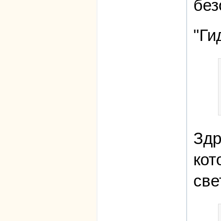
без
"Ги
Здр
кот
све