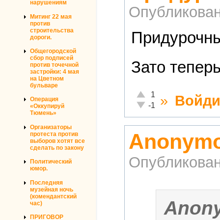
нарушениям
Опубликова
Митинг 22 мая
против
строительства
Придурочны
дороги.
Общегородской
сбор подписей
Зато тепер
против точечной
застройки: 4 мая
на Цветном
бульваре
Отлично!
1
»
Войди
Операция
Неадекватно!
-1
«Оккупируй
Тюмень»
Организаторы
Anonymo
протеста против
выборов хотят все
сделать по закону
Опубликова
Политический
юмор.
Последняя
музейная ночь
(комендантский
Anon
час)
ПРИГОВОР