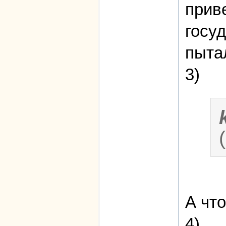
прив
госу
пыта
3)
А чт
4)