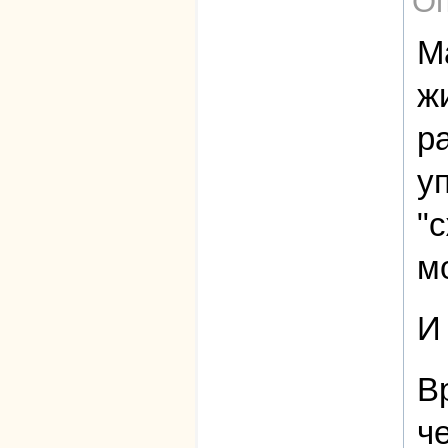
Оп
М
ж
р
у
"
м
И
В
ч