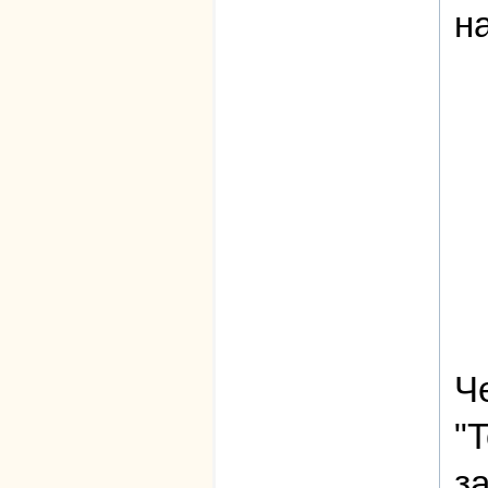
н
Ч
"
з