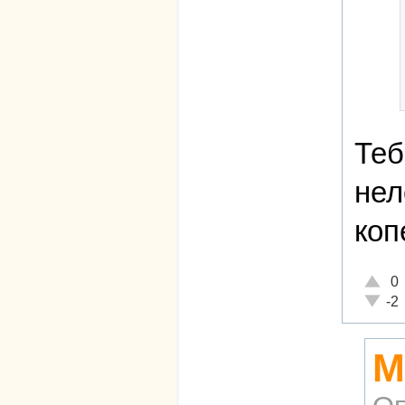
Теб
нел
коп
Отличн
0
Неадек
-2
М