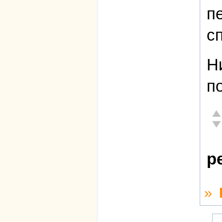
п
с
Н
п
От
Не
р
»