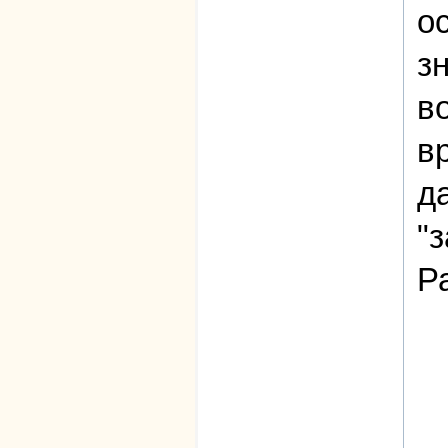
о
з
в
в
д
"
Р