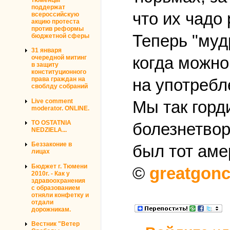
поддержат
что их чадо
всероссийскую
акцию протеста
против реформы
Теперь "муд
бюджетной сферы
31 января
когда можно
очередной митинг
в защиту
конституционного
права граждан на
на употребл
своблду собраний
Live comment
Мы так горд
moderator. ONLINE.
TO OSTATNIA
болезнетвор
NEDZIELA...
Беззаконие в
был тот аме
лицах
Бюджет г. Тюмени
©
greatgonc
2010г. - Как у
здравоохранения
с образованием
отняли конфетку и
отдали
дорожникам.
Вестник "Ветер