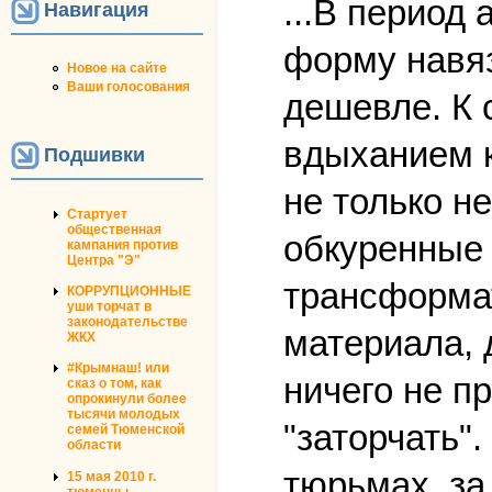
...В период
Навигация
форму навяз
Новое на сайте
Ваши голосования
дешевле. К 
вдыханием к
Подшивки
не только н
Стартует
общественная
обкуренные 
кампания против
Центра "Э"
трансформат
КОРРУПЦИОННЫЕ
уши торчат в
законодательстве
материала, 
ЖКХ
#Крымнаш! или
ничего не п
сказ о том, как
опрокинули более
тысячи молодых
"заторчать"
семей Тюменской
области
тюрьмах, за
15 мая 2010 г.
тюменцы