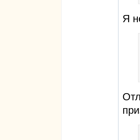
Я н
Отл
при