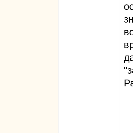
о
з
в
в
д
"
Р