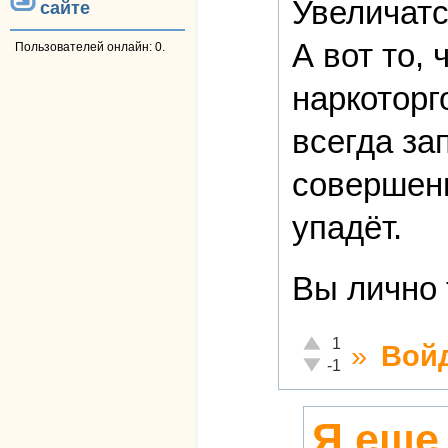
Увеличатс
сайте
А вот то,
Пользователей онлайн: 0.
наркоторг
всегда за
соверше
упадёт.
Вы лично 
Отлично!
1
»
Вой
Неадекватно!
-1
Я еще