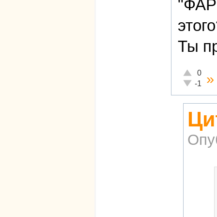
"ФАР
этого
Ты п
Отлично!
0
Неадекват
-1
Ци
Опу