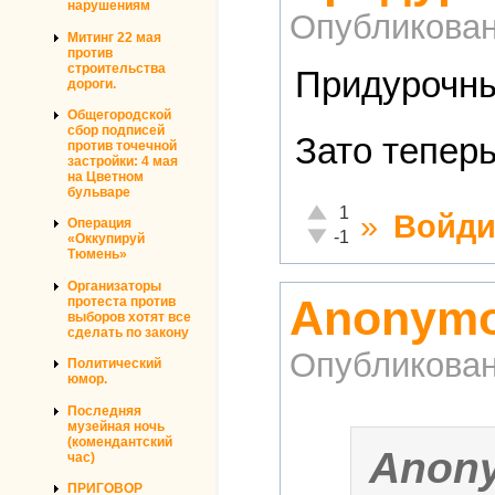
нарушениям
Опубликова
Митинг 22 мая
против
строительства
Придурочны
дороги.
Общегородской
сбор подписей
Зато тепер
против точечной
застройки: 4 мая
на Цветном
бульваре
Отлично!
1
»
Войди
Операция
Неадекватно!
-1
«Оккупируй
Тюмень»
Организаторы
Anonymo
протеста против
выборов хотят все
сделать по закону
Опубликова
Политический
юмор.
Последняя
музейная ночь
(комендантский
Anon
час)
ПРИГОВОР