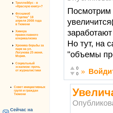
Троллейбус - в
«Красную книгу»?
Посмотрим н
Флэшмоб
"Сцепка" 18
увеличится(
апреля 2008 года
в Тюмени
заработают 
Химера
православного
клерикализма
Но тут, на 
Хроника борьбы за
парк на ул.
"объемы пр
Логунова 25 июня.
Мэрия.
Социальный
эскапизм: прочь
Отлично!
0
»
Войди
от журналистики
Неадекватно!
0
Совет инициативных
Увелич
групп и граждан
Тюмени
Опубликов
Сейчас на