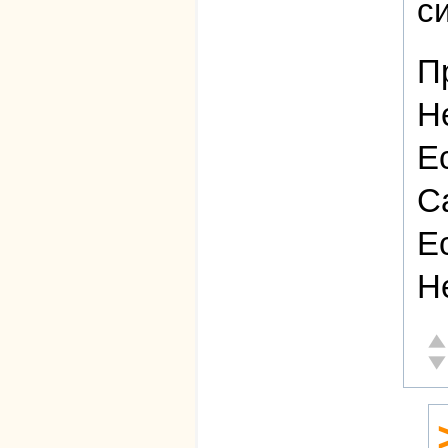
с
П
Н
Е
С
Е
Н
От
Не