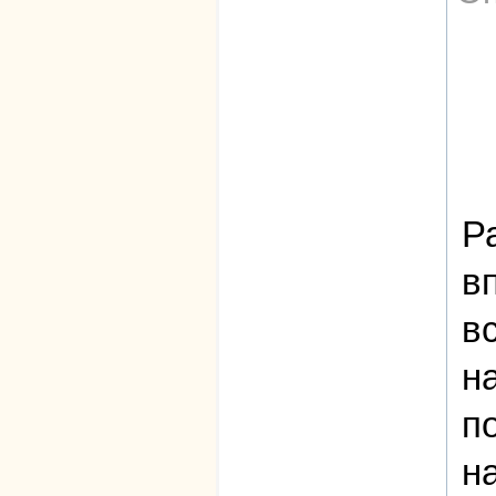
Р
в
в
н
п
н