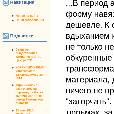
...В период
Навигация
форму навяз
Новое на сайте
Ваши голосования
дешевле. К 
вдыханием к
Подшивки
не только н
Стартует
общественная
обкуренные 
кампания против
Центра "Э"
трансформат
КОРРУПЦИОННЫЕ
уши торчат в
законодательстве
материала, 
ЖКХ
#Крымнаш! или
ничего не п
сказ о том, как
опрокинули более
тысячи молодых
"заторчать"
семей Тюменской
области
тюрьмах, за
15 мая 2010 г.
тюменцы