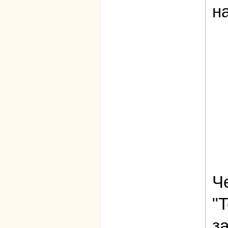
н
Ч
"
з