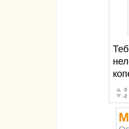
Теб
нел
коп
Отличн
0
Неадек
-2
М