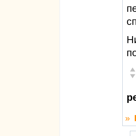
п
с
Н
п
От
Не
р
»