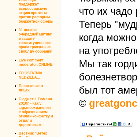
поддержат
что их чадо
всероссийскую
акцию протеста
против реформы
Теперь "муд
бюджетной сферы
31 января
когда можно
очередной митинг
в защиту
конституционного
права граждан на
на употребл
своблду собраний
Live comment
Мы так горд
moderator. ONLINE.
TO OSTATNIA
болезнетвор
NEDZIELA...
Беззаконие в
был тот аме
лицах
Бюджет г. Тюмени
©
greatgonc
2010г. - Как у
здравоохранения
с образованием
отняли конфетку и
отдали
дорожникам.
Вестник "Ветер