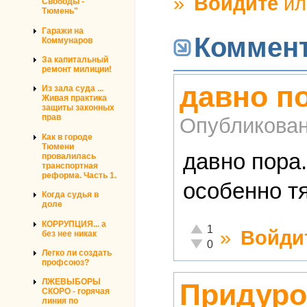
»
Войдите
и
Свободы -
Тюмень"
Гаражи на
Коммен
Коммунаров
За капитальный
ремонт милиции!
давно по
Из зала суда ...
Живая практика
защиты законных
прав
Опубликова
Как в городе
Тюмени
давно пора.
провалилась
транспортная
реформа. Часть 1.
особенно т
Когда судья в
доле
КОРРУПЦИЯ... а
Отлично!
1
»
Войди
без нее никак
Неадекватно!
0
Легко ли создать
профсоюз?
ЛЖЕВЫБОРЫ
Придуро
СКОРО - горячая
линия по