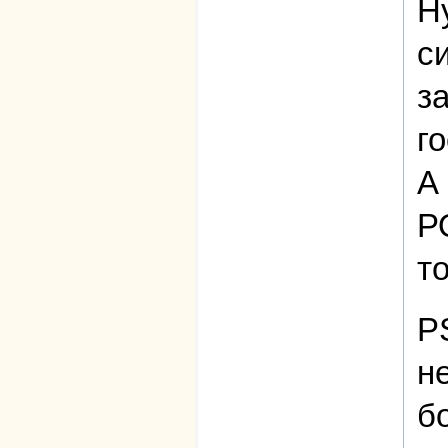
Н
с
з
г
А
Р
то
P
н
б