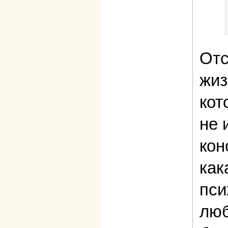
Отс
жиз
кот
не 
кон
как
пси
люб