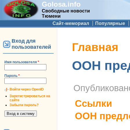
Golosa.info
Свободные новости
Тюмени
Дополнительное меню
Сайт-мемориал
Популярные
Вход для
Вы здесь
Главная
пользователей
ООН пред
Имя пользователя
*
Пароль
*
Опубликова
Войти через OpenID
Зарегистрироваться на
сайте
Ссылки
Забыли пароль?
ООН предло