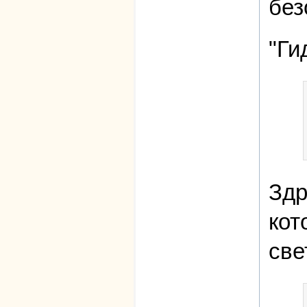
без
"Ги
Здр
кот
све