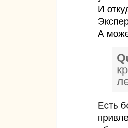
И отку
Экспер
А може
Q
к
л
Есть б
привле