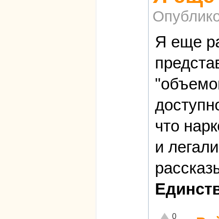
Опублико
Я еще р
предста
"объемо
доступно
что нарк
и легал
рассказ
Единств
Отлично!
0