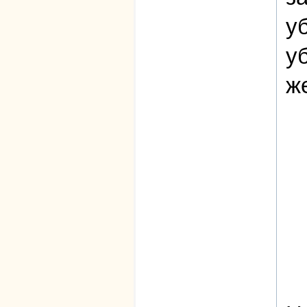
у
у
ж