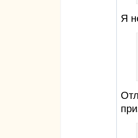
Я н
Отл
при