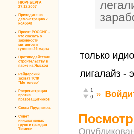
легал
НЮРНБЕРГА
27.12.2007
зараб
Приходите на
демонстрацию 7
ноября!
Проект РОССИЯ -
что сказать о
законности
митингов и
гуляния 26 марта
только идио
Противодействие
строительству в
парке на Ямской
лигалайз - 
Рейдерский
захват ТСЖ
"Метелево"
Отлично!
1
»
Войди
Росрегистрация
против
Неадекватно!
0
правозащитников
Снова Прудников.
Посмотр
Совет
инициативных
групп и граждан
Опубликова
Тюмени