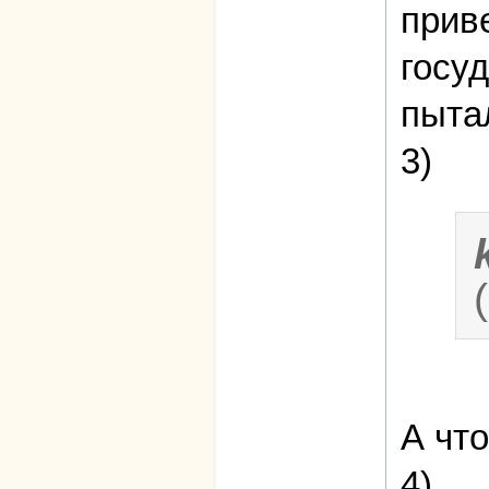
прив
госу
пыта
3)
А чт
4)