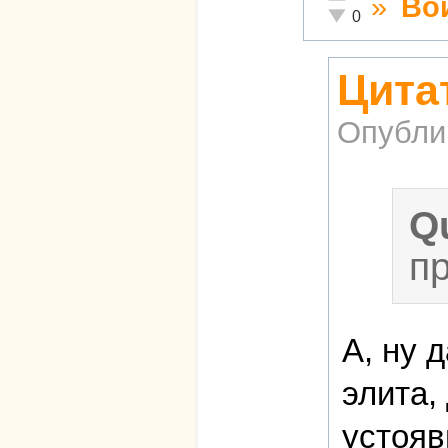
»
Во
Неадекватно!
0
Цитат
Опубли
Q
п
А, ну 
элита,
устояв