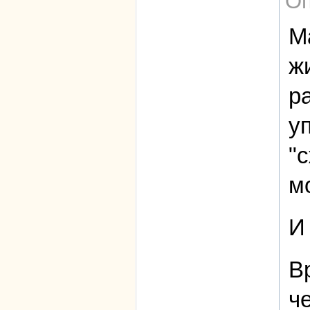
Оп
М
ж
р
у
"
м
И
В
ч