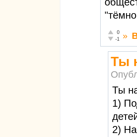
общест
"тёмно
Отлично!
0
»
Неадекватно!
-1
Ты 
Опубл
Ты н
1) П
детей
2) Н