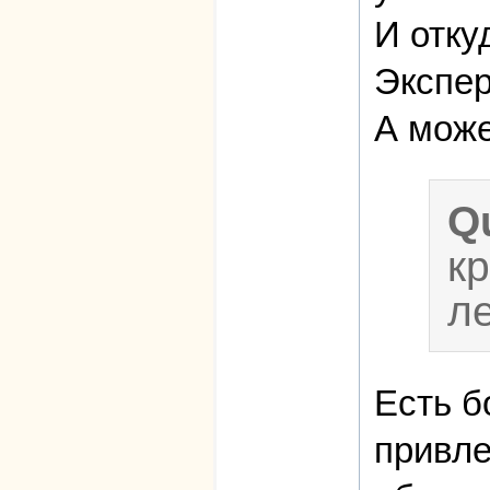
И отку
Экспер
А може
Q
к
л
Есть б
привле