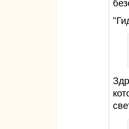
без
"Ги
Здр
кот
све