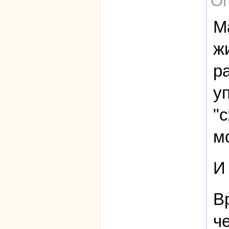
Оп
М
ж
р
у
"
м
И
В
ч