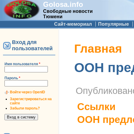
Golosa.info
Свободные новости
Тюмени
Дополнительное меню
Сайт-мемориал
Популярные
Вход для
Вы здесь
Главная
пользователей
ООН пред
Имя пользователя
*
Пароль
*
Опубликова
Войти через OpenID
Зарегистрироваться на
сайте
Ссылки
Забыли пароль?
ООН предло