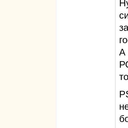
Н
с
з
г
А
Р
то
P
н
б