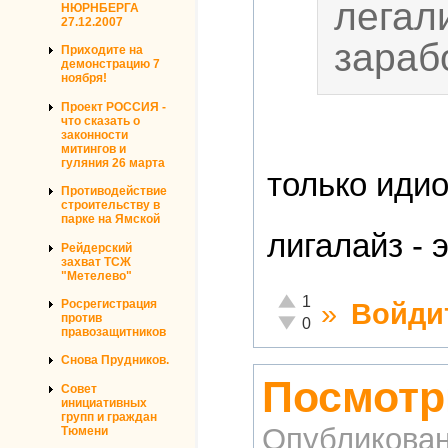
легал
НЮРНБЕРГА
27.12.2007
зараб
Приходите на
демонстрацию 7
ноября!
Проект РОССИЯ -
что сказать о
законности
митингов и
гуляния 26 марта
только идио
Противодействие
строительству в
парке на Ямской
лигалайз - 
Рейдерский
захват ТСЖ
"Метелево"
Отлично!
1
»
Войди
Росрегистрация
против
Неадекватно!
0
правозащитников
Снова Прудников.
Посмотр
Совет
инициативных
групп и граждан
Опубликова
Тюмени