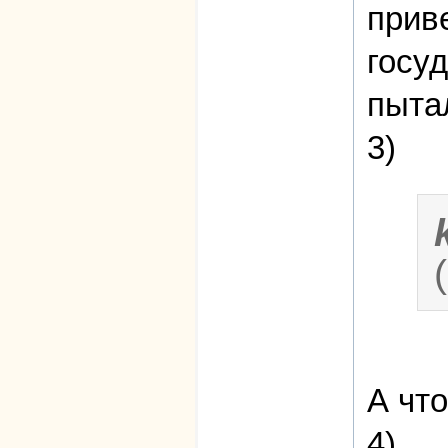
прив
госу
пыта
3)
А чт
4)