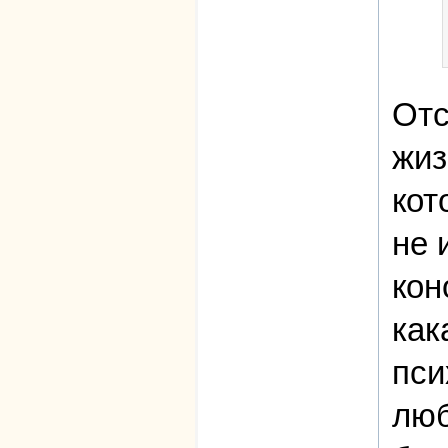
Отс
жиз
кот
не 
кон
как
пси
люб