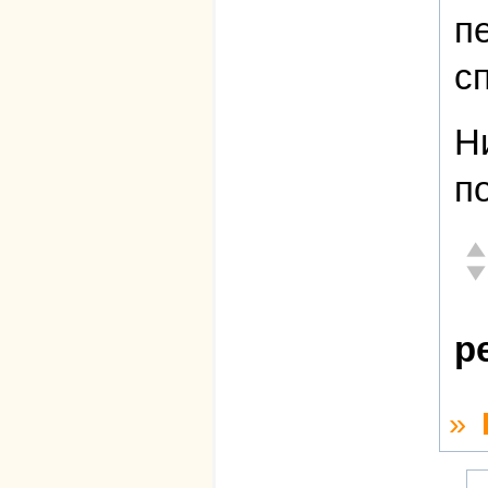
п
с
Н
п
От
Не
р
»