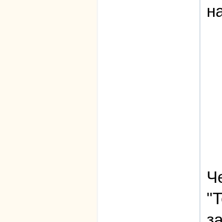
н
Ч
"
з