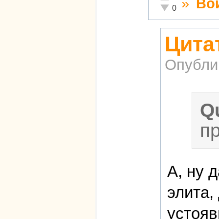
»
Во
Неадекватно!
0
Цитат
Опубли
Q
п
А, ну 
элита,
устояв