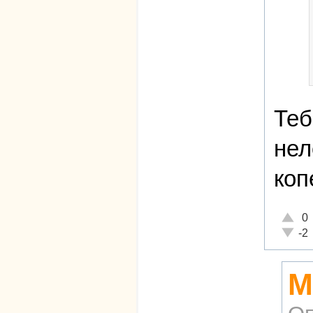
Теб
нел
коп
Отличн
0
Неадек
-2
М