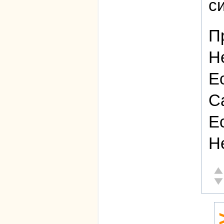
с
П
Н
Е
С
Е
Н
От
Не