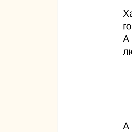
Х
г
А
л
А