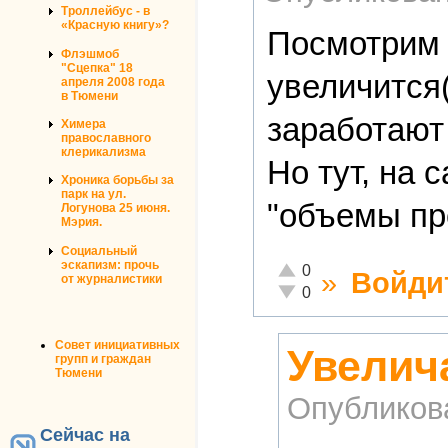
Троллейбус - в
«Красную книгу»?
Посмотрим н
Флэшмоб
"Сцепка" 18
увеличится(
апреля 2008 года
в Тюмени
заработают 
Химера
православного
клерикализма
Но тут, на 
Хроника борьбы за
парк на ул.
"объемы пр
Логунова 25 июня.
Мэрия.
Социальный
эскапизм: прочь
Отлично!
0
»
Войди
от журналистики
Неадекватно!
0
Совет инициативных
Увелич
групп и граждан
Тюмени
Опубликов
Сейчас на