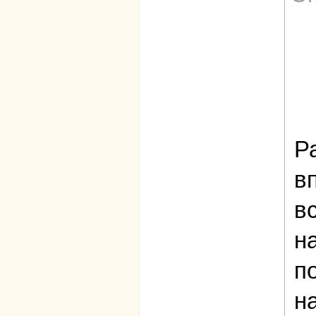
Р
в
в
н
п
н