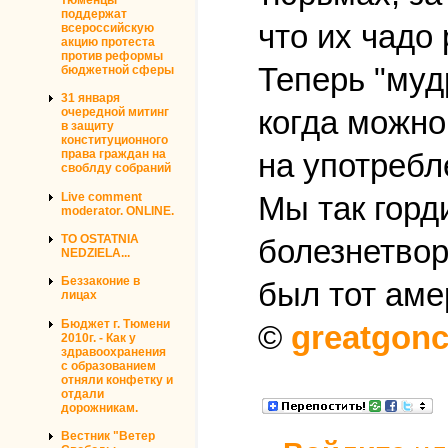
поддержат
что их чадо
всероссийскую
акцию протеста
против реформы
Теперь "муд
бюджетной сферы
31 января
когда можно
очередной митинг
в защиту
конституционного
права граждан на
на употребл
своблду собраний
Live comment
Мы так горд
moderator. ONLINE.
TO OSTATNIA
болезнетвор
NEDZIELA...
Беззаконие в
был тот аме
лицах
Бюджет г. Тюмени
©
greatgonc
2010г. - Как у
здравоохранения
с образованием
отняли конфетку и
отдали
дорожникам.
Вестник "Ветер