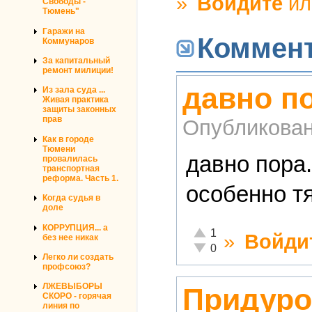
»
Войдите
и
Свободы -
Тюмень"
Гаражи на
Коммен
Коммунаров
За капитальный
ремонт милиции!
давно по
Из зала суда ...
Живая практика
защиты законных
прав
Опубликова
Как в городе
Тюмени
давно пора.
провалилась
транспортная
реформа. Часть 1.
особенно т
Когда судья в
доле
КОРРУПЦИЯ... а
Отлично!
1
»
Войди
без нее никак
Неадекватно!
0
Легко ли создать
профсоюз?
ЛЖЕВЫБОРЫ
Придуро
СКОРО - горячая
линия по