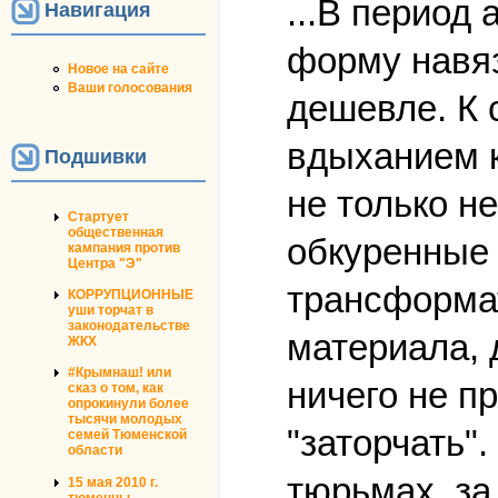
...В период
Навигация
форму навяз
Новое на сайте
Ваши голосования
дешевле. К 
вдыханием к
Подшивки
не только н
Стартует
общественная
обкуренные 
кампания против
Центра "Э"
трансформат
КОРРУПЦИОННЫЕ
уши торчат в
законодательстве
материала, 
ЖКХ
#Крымнаш! или
ничего не п
сказ о том, как
опрокинули более
тысячи молодых
"заторчать"
семей Тюменской
области
тюрьмах, за
15 мая 2010 г.
тюменцы