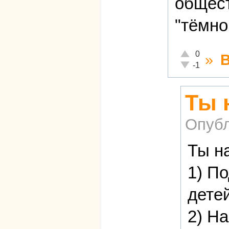
общест
"тёмно
Отлично!
0
»
Неадекватно!
-1
Ты 
Опубл
Ты н
1) П
детей
2) Н