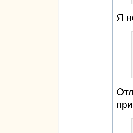
Я н
Отл
при