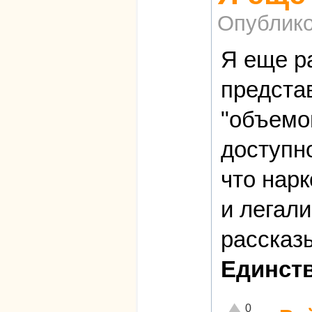
Опублико
Я еще р
предста
"объемо
доступно
что нарк
и легал
рассказ
Единств
Отлично!
0