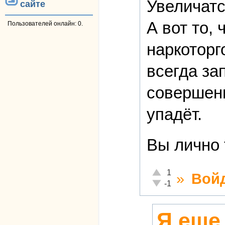
Увеличатс
сайте
А вот то,
Пользователей онлайн: 0.
наркоторг
всегда за
соверше
упадёт.
Вы лично 
Отлично!
1
»
Вой
Неадекватно!
-1
Я еще