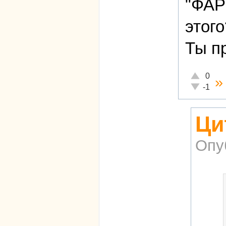
"ФАР
этого
Ты п
Отлично!
0
Неадекват
-1
Ци
Опу