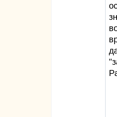
о
з
в
в
д
"
Р