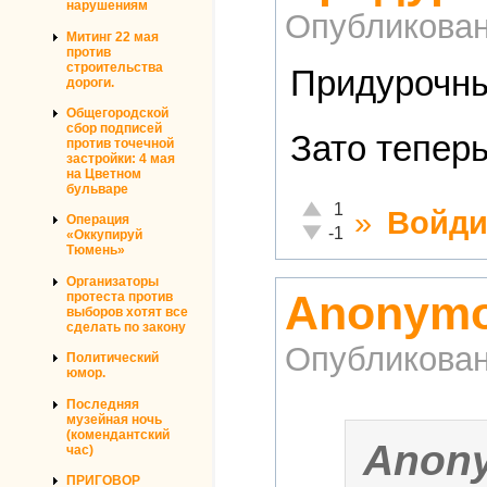
нарушениям
Опубликова
Митинг 22 мая
против
строительства
Придурочны
дороги.
Общегородской
сбор подписей
Зато тепер
против точечной
застройки: 4 мая
на Цветном
бульваре
Отлично!
1
»
Войди
Операция
Неадекватно!
-1
«Оккупируй
Тюмень»
Организаторы
Anonymo
протеста против
выборов хотят все
сделать по закону
Опубликова
Политический
юмор.
Последняя
музейная ночь
(комендантский
Anon
час)
ПРИГОВОР