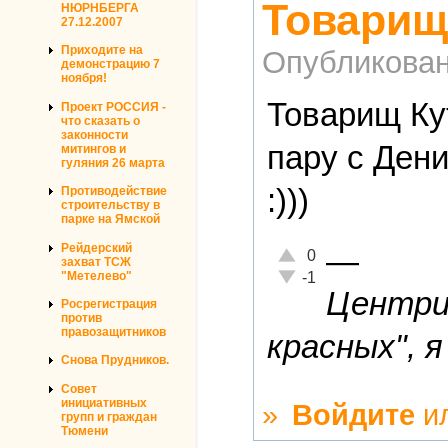
Товарищ
НЮРНБЕРГА
27.12.2007
Приходите на
Опубликова
демонстрацию 7
ноября!
Товарищ Ку
Проект РОССИЯ -
что сказать о
законности
пару с Дени
митингов и
гуляния 26 марта
:)))
Противодействие
строительству в
парке на Ямской
Рейдерский
—
Отлично!
0
захват ТСЖ
Неадекватно!
"Метелево"
-1
Центриз
Росрегистрация
против
правозащитников
красных", я
Снова Прудников.
Совет
инициативных
»
Войдите
и
групп и граждан
Тюмени