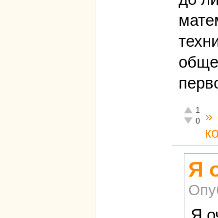
мате
техн
обще
перв
Отлично!
1
»
Неадекват
0
к
Я 
Опу
Я о