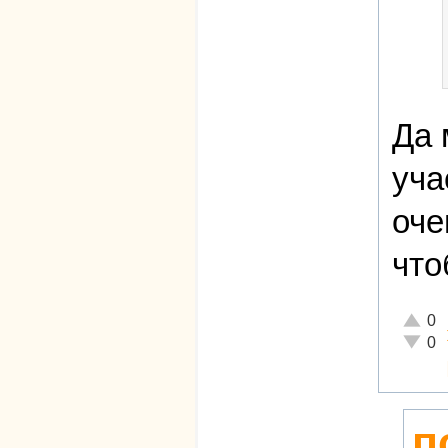
Да 
уча
оче
что
Отличн
0
Неадек
0
п