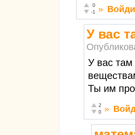
Отлично!
0
»
Войди
Неадекватно!
-1
У вас т
Опубликов
У вас там
веществам
Ты им про
Отлично!
2
»
Войд
Неадекватно!
0
матема