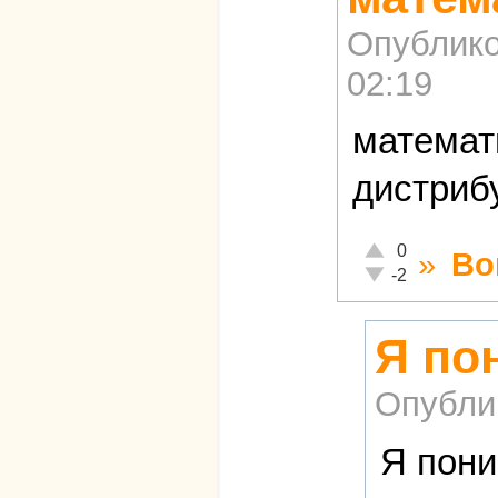
Опублико
02:19
математ
дистриб
Отлично!
0
»
Во
Неадекватно!
-2
Я по
Опубли
Я пони