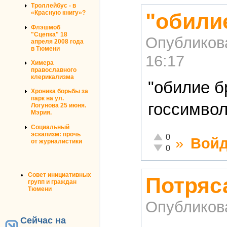
Троллейбус - в
"обилие
«Красную книгу»?
Флэшмоб
"Сцепка" 18
Опубликов
апреля 2008 года
в Тюмени
16:17
Химера
православного
клерикализма
"обилие б
Хроника борьбы за
парк на ул.
госсимво
Логунова 25 июня.
Мэрия.
Социальный
эскапизм: прочь
Отлично!
0
»
Войд
от журналистики
Неадекватно!
0
Совет инициативных
Потряс
групп и граждан
Тюмени
Опубликов
Сейчас на