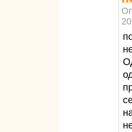
Оп
20
п
н
О
о
п
с
н
н