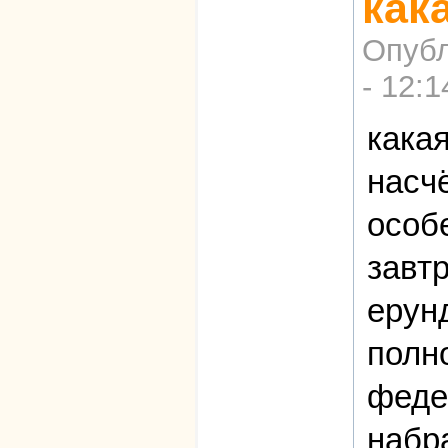
как
Опубл
- 12:1
кака
насч
особе
завт
ерун
полн
феде
набр