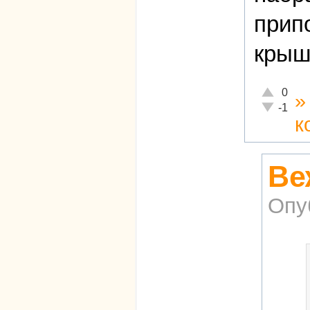
прип
крыш
Отлично!
0
Неадекват
-1
к
Ве
Опу