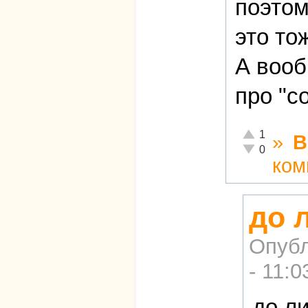
поэтом
это то
А вооб
про "с
Отлично!
1
»
В
Неадекватно!
0
ком
до 
Опубл
- 11:0
до л