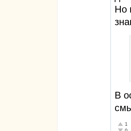
Но 
зна
В о
смы
Отличн
1
Неадек
0