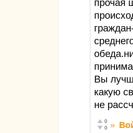
прочая 
происхо
граждан
среднег
обеда.ни
принима
Вы лучш
какую с
не расс
Отлично!
0
»
Во
Неадекватно!
0