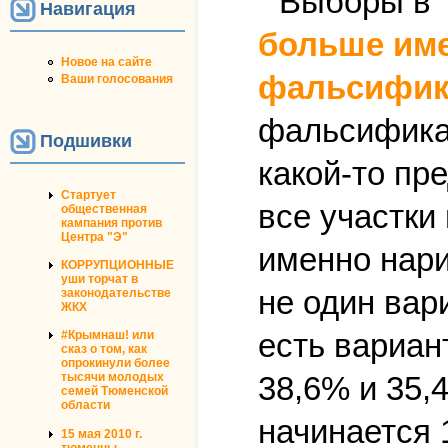
Навигация
больше име
Новое на сайте
фальсифик
Ваши голосования
фальсификац
Подшивки
какой-то пр
Стартует
все участки
общественная
кампания против
Центра "Э"
именно нари
КОРРУПЦИОННЫЕ
уши торчат в
не один вари
законодательстве
ЖКХ
есть вариан
#Крымнаш! или
сказ о том, как
опрокинули более
38,6% и 35,
тысячи молодых
семей Тюменской
области
начинается 
15 мая 2010 г.
тюменцы