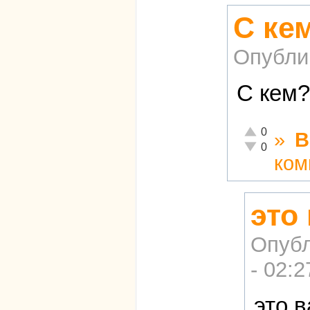
С ке
Опубли
С кем?
Отлично!
0
»
В
Неадекватно!
0
ком
это
Опубл
- 02:2
это 