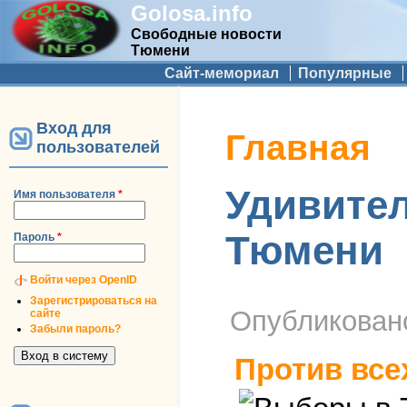
Golosa.info
Свободные новости
Тюмени
Дополнительное меню
Сайт-мемориал
Популярные
Вход для
Вы здесь
Главная
пользователей
Удивител
Имя пользователя
*
Тюмени
Пароль
*
Войти через OpenID
Зарегистрироваться на
Опубликова
сайте
Забыли пароль?
Против все