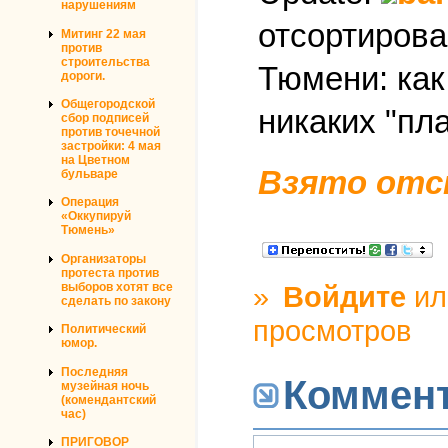
нарушениям
отсортирова
Митинг 22 мая
против
строительства
Тюмени: как
дороги.
Общегородской
никаких "пла
сбор подписей
против точечной
застройки: 4 мая
на Цветном
Взято отс
бульваре
Операция
«Оккупируй
Тюмень»
Организаторы
протеста против
выборов хотят все
»
Войдите
и
сделать по закону
просмотров
Политический
юмор.
Последняя
Коммен
музейная ночь
(комендантский
час)
ПРИГОВОР