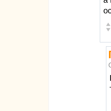
о
От
Не