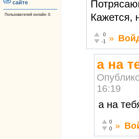
Потрясаю
сайте
Кажется, 
Пользователей онлайн: 0.
Отлично!
0
»
Вой
Неадекватно!
-1
а на т
Опублико
16:19
а на те
Отлично!
0
»
Во
Неадекватно!
0