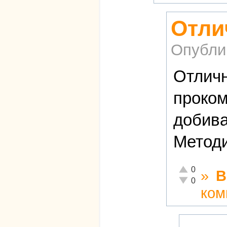
Отли
Опубли
Отличн
проком
добива
Методи
Отлично!
0
»
В
Неадекватно!
0
ком