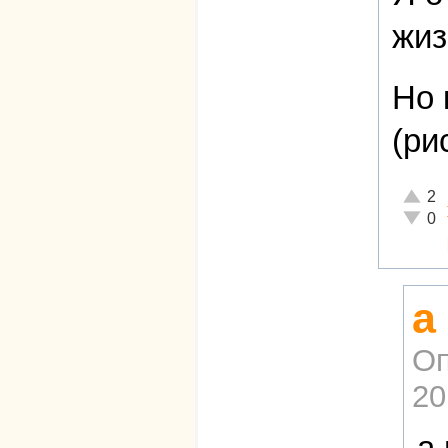
жиз
Но 
(ри
Отличн
2
Неадек
0
а
Оп
20
а