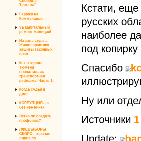
Свободы -
Кстати, еще
Тюмень"
Гаражи на
русских обл
Коммунаров
За капитальный
наиболее да
ремонт милиции!
Из зала суда ...
Живая практика
под копирку
защиты законных
прав
Как в городе
Спасибо
k
Тюмени
провалилась
транспортная
иллюстрирую
реформа. Часть 1.
Когда судья в
доле
Ну или отде
КОРРУПЦИЯ... а
без нее никак
Источники
1
Легко ли создать
профсоюз?
ЛЖЕВЫБОРЫ
СКОРО - горячая
Update:
ba
линия по