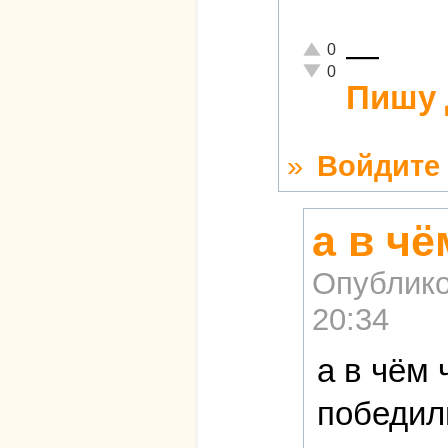
—
Отлично!
0
Неадекватно!
0
Пишу 
»
Войдите
а в ч
Опублико
20:34
а в чём
победил