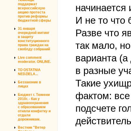
поддержат
начинается 
всероссийскую
акцию протеста
против реформы
И не то что
бюджетной сферы
31 января
Разве что я
очередной митинг
в защиту
конституционного
так мало, н
права граждан на
своблду собраний
варианта (а
Live comment
moderator. ONLINE.
в разные уч
TO OSTATNIA
NEDZIELA...
Такие ухищр
Беззаконие в
лицах
фактом: все
Бюджет г. Тюмени
2010г. - Как у
здравоохранения
подсчете го
с образованием
отняли конфетку и
отдали
действитель
дорожникам.
Вестник "Ветер