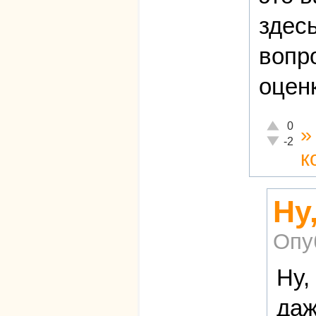
здес
вопр
оцен
Отлично!
0
Неадекват
-2
к
Ну
Опу
Ну,
даж