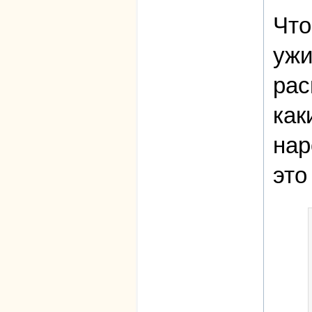
Что
ужи
рас
как
нар
это