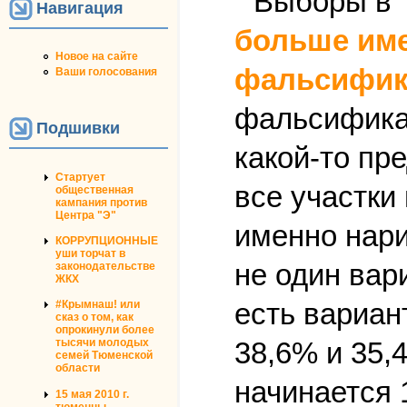
Навигация
больше име
Новое на сайте
фальсифик
Ваши голосования
фальсификац
Подшивки
какой-то пр
Стартует
все участки
общественная
кампания против
Центра "Э"
именно нари
КОРРУПЦИОННЫЕ
уши торчат в
не один вари
законодательстве
ЖКХ
есть вариан
#Крымнаш! или
сказ о том, как
опрокинули более
38,6% и 35,
тысячи молодых
семей Тюменской
области
начинается 
15 мая 2010 г.
тюменцы