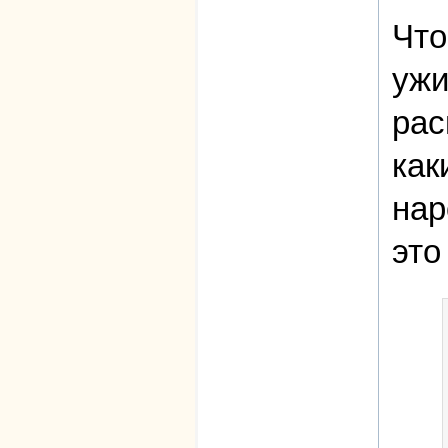
Что
ужи
рас
как
нар
это