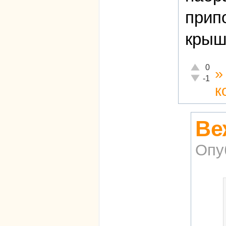
прип
крыш
Отлично!
0
Неадекват
-1
к
Ве
Опу