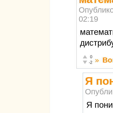
Опублико
02:19
математ
дистриб
Отлично!
0
»
Во
Неадекватно!
-2
Я по
Опубли
Я пони