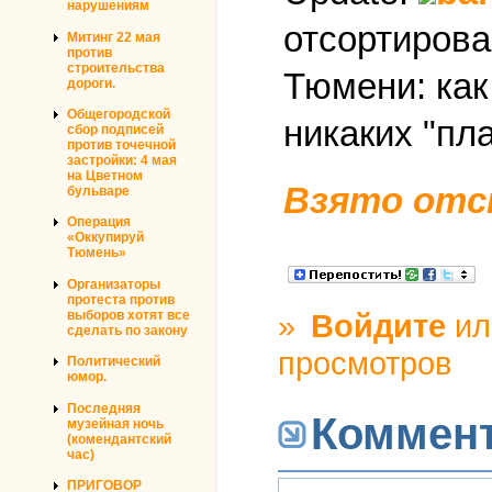
нарушениям
отсортирова
Митинг 22 мая
против
строительства
Тюмени: как
дороги.
Общегородской
никаких "пла
сбор подписей
против точечной
застройки: 4 мая
на Цветном
Взято отс
бульваре
Операция
«Оккупируй
Тюмень»
Организаторы
протеста против
выборов хотят все
»
Войдите
и
сделать по закону
просмотров
Политический
юмор.
Последняя
Коммен
музейная ночь
(комендантский
час)
ПРИГОВОР