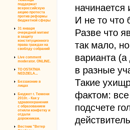
поддержат
начинается 
всероссийскую
акцию протеста
против реформы
И не то что
бюджетной сферы
31 января
Разве что я
очередной митинг
в защиту
конституционного
так мало, н
права граждан на
своблду собраний
варианта (а
Live comment
moderator. ONLINE.
в разные уч
TO OSTATNIA
NEDZIELA...
Такие ухищр
Беззаконие в
лицах
фактом: все
Бюджет г. Тюмени
2010г. - Как у
здравоохранения
подсчете го
с образованием
отняли конфетку и
отдали
действитель
дорожникам.
Вестник "Ветер