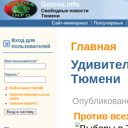
Golosa.info
Свободные новости
Тюмени
Дополнительное меню
Сайт-мемориал
Популярные
Вход для
Вы здесь
Главная
пользователей
Удивител
Имя пользователя
*
Тюмени
Пароль
*
Войти через OpenID
Зарегистрироваться на
Опубликова
сайте
Забыли пароль?
Против все