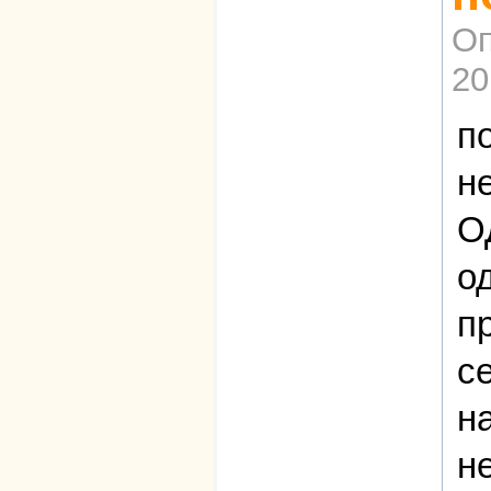
Оп
20
п
н
О
о
п
с
н
н