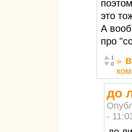
поэтом
это то
А вооб
про "с
Отлично!
1
»
В
Неадекватно!
0
ком
до 
Опубл
- 11:0
до л