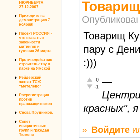
Товарищ
НЮРНБЕРГА
27.12.2007
Приходите на
Опубликова
демонстрацию 7
ноября!
Товарищ Ку
Проект РОССИЯ -
что сказать о
законности
пару с Дени
митингов и
гуляния 26 марта
:)))
Противодействие
строительству в
парке на Ямской
Рейдерский
—
Отлично!
0
захват ТСЖ
Неадекватно!
"Метелево"
-1
Центриз
Росрегистрация
против
правозащитников
красных", я
Снова Прудников.
Совет
инициативных
»
Войдите
и
групп и граждан
Тюмени