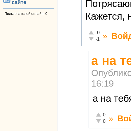
Потрясаю
сайте
Кажется, 
Пользователей онлайн: 0.
Отлично!
0
»
Вой
Неадекватно!
-1
а на т
Опублико
16:19
а на те
Отлично!
0
»
Во
Неадекватно!
0