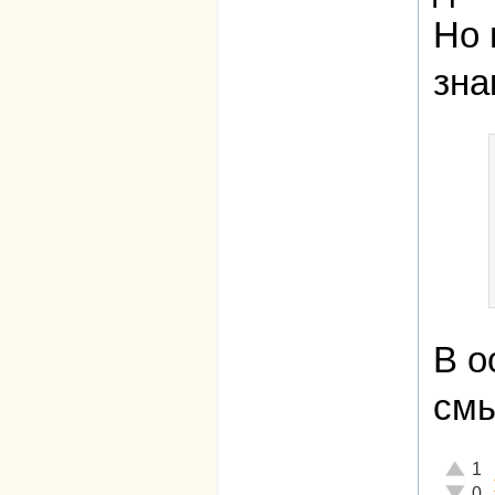
Но 
зна
В о
смы
Отличн
1
Неадек
0