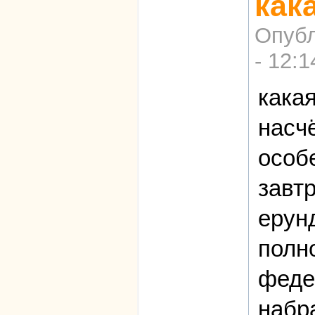
как
Опубл
- 12:1
кака
насч
особе
завт
ерун
полн
феде
набр