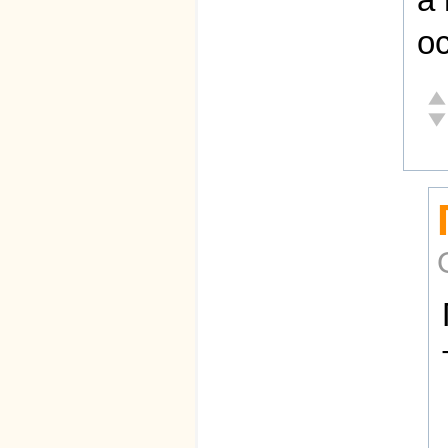
о
От
Не