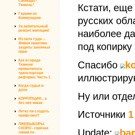
Свободы -
Кстати, еще
Тюмень"
Гаражи на
русских обл
Коммунаров
За капитальный
наиболее да
ремонт милиции!
Из зала суда ...
Живая практика
под копирку
защиты законных
прав
Как в городе
Спасибо
k
Тюмени
провалилась
транспортная
иллюстрирую
реформа. Часть 1.
Когда судья в
доле
Ну или отде
КОРРУПЦИЯ... а
без нее никак
Источники
1
Легко ли создать
профсоюз?
ЛЖЕВЫБОРЫ
СКОРО - горячая
Update:
ba
линия по