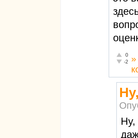
здес
вопр
оцен
Отлично!
0
Неадекват
-2
к
Ну
Опу
Ну,
даж