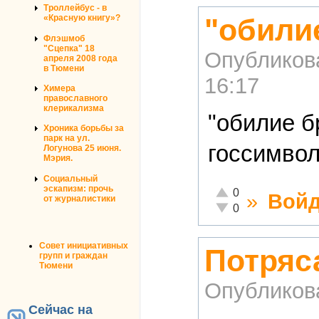
Троллейбус - в
"обилие
«Красную книгу»?
Флэшмоб
"Сцепка" 18
Опубликов
апреля 2008 года
в Тюмени
16:17
Химера
православного
клерикализма
"обилие б
Хроника борьбы за
парк на ул.
госсимво
Логунова 25 июня.
Мэрия.
Социальный
эскапизм: прочь
Отлично!
0
»
Войд
от журналистики
Неадекватно!
0
Совет инициативных
Потряс
групп и граждан
Тюмени
Опубликов
Сейчас на