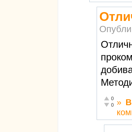
Отли
Опубли
Отличн
проком
добива
Методи
Отлично!
0
»
В
Неадекватно!
0
ком