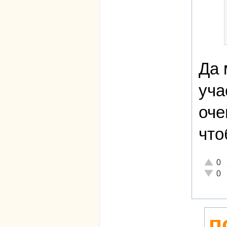
Да 
уча
оче
что
Отличн
0
Неадек
0
п