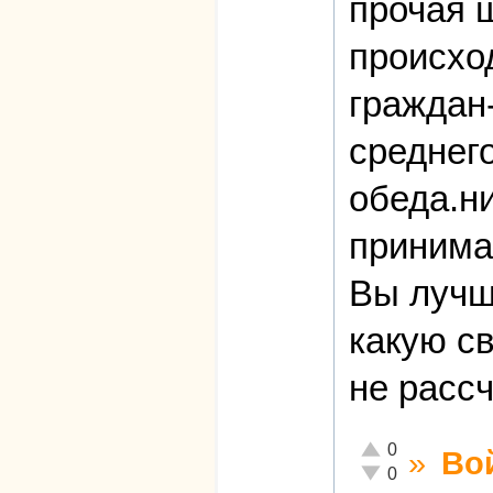
прочая 
происхо
граждан
среднег
обеда.ни
принима
Вы лучш
какую с
не расс
Отлично!
0
»
Во
Неадекватно!
0