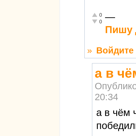
—
Отлично!
0
Неадекватно!
0
Пишу 
»
Войдите
а в ч
Опублико
20:34
а в чём
победил