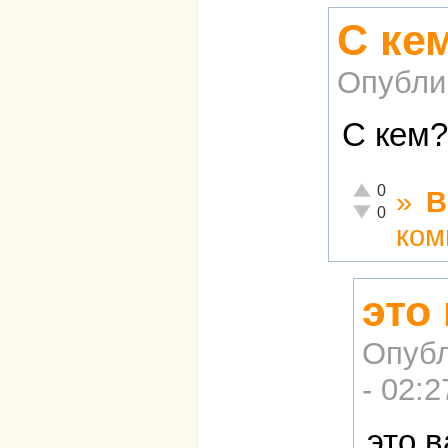
С ке
Опубли
С кем?
Отлично!
0
»
В
Неадекватно!
0
ком
это
Опубл
- 02:2
это 