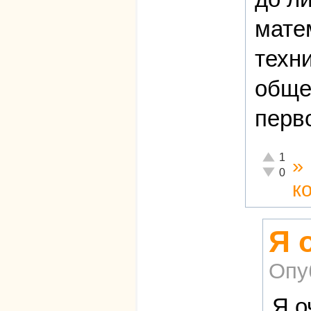
мате
техн
обще
перв
Отлично!
1
»
Неадекват
0
к
Я 
Опу
Я о