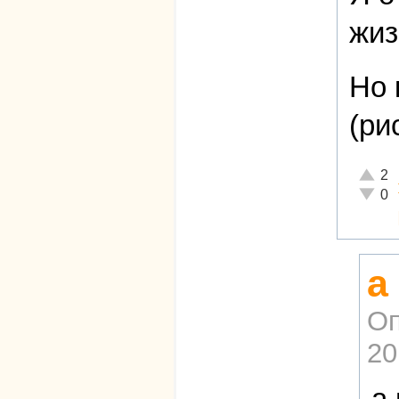
жиз
Но 
(ри
Отличн
2
Неадек
0
а
Оп
20
а