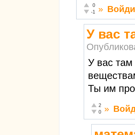
Отлично!
0
»
Войди
Неадекватно!
-1
У вас т
Опубликов
У вас там
веществам
Ты им про
Отлично!
2
»
Войд
Неадекватно!
0
матема