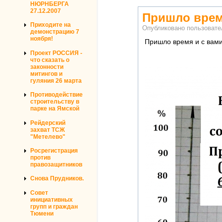
НЮРНБЕРГА
27.12.2007
Пришло врем
Приходите на
Опубликовано пользоват
демонстрацию 7
ноября!
Пришло время и с вами
Проект РОССИЯ -
что сказать о
законности
митингов и
гуляния 26 марта
Противодействие
строительству в
парке на Ямской
Рейдерский
захват ТСЖ
"Метелево"
Росрегистрация
против
правозащитников
Снова Прудников.
Совет
инициативных
групп и граждан
Тюмени