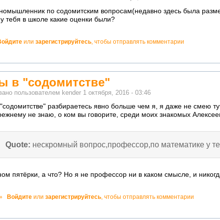
иномышленник по содомитским вопросам(недавно здесь была разм
у тебя в школе какие оценки были?
Войдите
или
зарегистрируйтесь
, чтобы отправлять комментарии
но!
вы в "содомитстве"
вано пользователем
kender
1 октября, 2016 - 03:46
 "содомитстве" разбираетесь явно больше чем я, я даже не смею ту
режнему не знаю, о ком вы говорите, среди моих знакомых Алексее
Quote:
нескромный вопрос,профессор,по математике у те
ом пятёрки, а что? Но я не профессор ни в каком смысле, и никогд
о!
»
Войдите
или
зарегистрируйтесь
, чтобы отправлять комментарии
ватно!