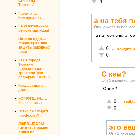
Свободы -
Неадекватно!
-1
Тюмень"
Гаражи на
Коммунаров
а на тебя 
За капитальный
Опубликовано польз
ремонт милиции!
а на тебя влияет 
Из зала суда ...
Живая практика
Отлично!
защиты законных
0
»
Войдите
и
прав
Неадекватно!
0
Как в городе
Тюмени
провалилась
С кем?
транспортная
реформа. Часть 1.
Опубликовано по
Когда судья в
С кем?
доле
КОРРУПЦИЯ... а
Отлично!
0
»
Войд
без нее никак
Неадекватно!
0
Легко ли создать
профсоюз?
ЛЖЕВЫБОРЫ
это ва
СКОРО - горячая
линия по
Опубликован