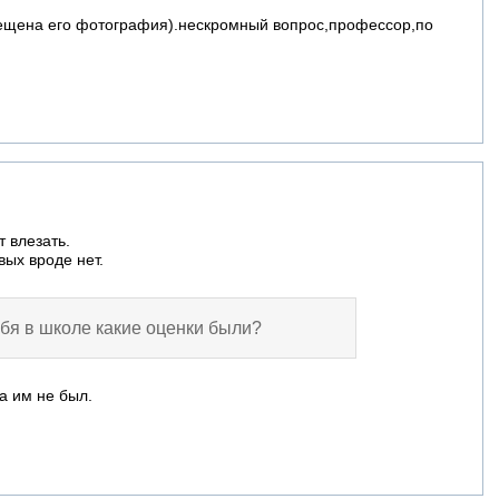
ещена его фотография).нескромный вопрос,профессор,по
т влезать.
вых вроде нет.
бя в школе какие оценки были?
а им не был.