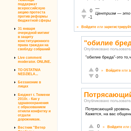
поддержат
—
всероссийскую
Отлично!
0
акцию протеста
Центризм — это к
Неадекватно!
против реформы
-1
бюджетной сферы
»
Войдите
или
зарегистрируй
31 января
очередной митинг
в защиту
конституционного
"обилие бред
права граждан на
своблду собраний
Опубликовано пользоват
"обилие бреда"-это то
Live comment
moderator. ONLINE.
Отлично!
0
TO OSTATNIA
»
Войдите
или
з
NEDZIELA...
Неадекватно!
0
Беззаконие в
лицах
Потрясающий
Бюджет г. Тюмени
2010г. - Как у
Опубликовано пользоват
здравоохранения
с образованием
Потрясающий уровень 
отняли конфетку и
Кажется, на вас общен
отдали
дорожникам.
Отлично!
0
»
Войдите
или
Вестник "Ветер