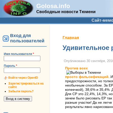
Golosa.info
Свободные новости Тюмени
Дополнительное меню
Сайт-мем
Вход для
Вы здесь
Главная
пользователей
Удивительное 
Имя пользователя
*
Опубликовано
30 сентября, 2016
Пароль
*
Против всех
просто фальсификаций.
И
Войти через OpenID
предосторожности, но толко
Зарегистрироваться на
необычным способом. За ЕР у
сайте
копеечкой), 38,6% и 35,4%. 
Забыли пароль?
Для СР это 22,4%, 14,3%, но
зачем было рисовать ЕР так 
разные участки! Да не легче
результаты явно нарисованн