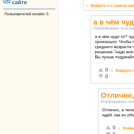
сайте
»
Войдите
или
зарегистр
Пользователей онлайн: 0.
а в чём чу
Опубликовано польз
а в чём чудо-то? ч
произошло. Чтобы 
среднего возраста 
решение-"надо всё-
Вы лучше подумайте
Отлично!
0
»
Войдите
и
Неадекватно!
0
Отлично,
Опубликовано по
Отлично, а теп
идей, как их о
Отлично!
0
»
Войд
Неадекватно!