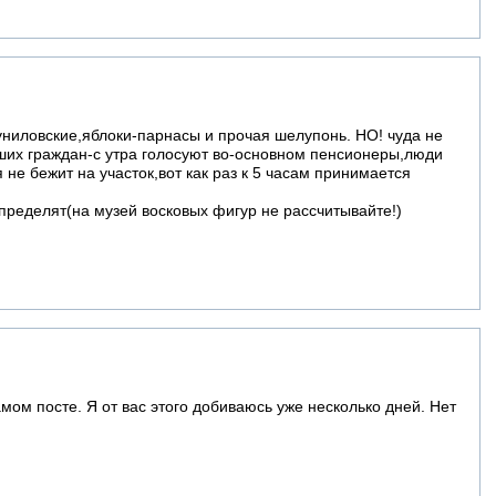
униловские,яблоки-парнасы и прочая шелупонь. НО! чуда не
ших граждан-с утра голосуют во-основном пенсионеры,люди
не бежит на участок,вот как раз к 5 часам принимается
пределят(на музей восковых фигур не рассчитывайте!)
мом посте. Я от вас этого добиваюсь уже несколько дней. Нет