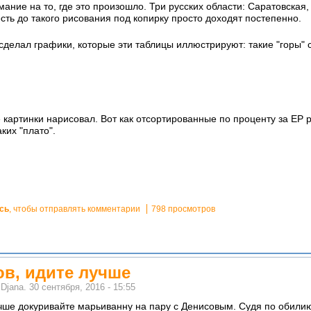
мание на то, где это произошло. Три русских области: Саратовска
ь до такого рисования под копирку просто доходят постепенно.
 сделал графики, которые эти таблицы иллюстрируют: такие "горы" 
картинки нарисовал. Вот как отсортированные по проценту за ЕР р
ких "плато".
сь
, чтобы отправлять комментарии
798 просмотров
ов, идите лучше
м
Djana.
30 сентября, 2016 - 15:55
чше докуривайте марьиванну на пару с Денисовым. Судя по обилию б