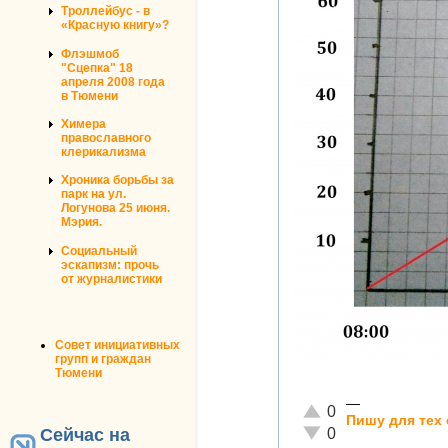
Троллейбус - в
«Красную книгу»?
Флэшмоб
"Сцепка" 18
апреля 2008 года
в Тюмени
Химера
православного
клерикализма
Хроника борьбы за
парк на ул.
Логунова 25 июня.
Мэрия.
Социальный
эскапизм: прочь
от журналистики
Совет инициативных
групп и граждан
Тюмени
—
Отлично!
0
Пишу для тех 
Неадекватно!
0
Сейчас на