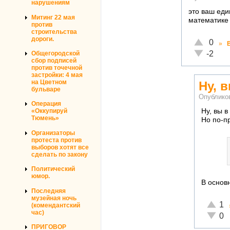
нарушениям
это ваш ед
Митинг 22 мая
математике 
против
строительства
дороги.
Отлично!
0
»
Неадекват
-2
Общегородской
сбор подписей
против точечной
застройки: 4 мая
на Цветном
Ну, 
бульваре
Опублико
Операция
Ну, вы в
«Оккупируй
Тюмень»
Но по-п
Организаторы
протеста против
выборов хотят все
сделать по закону
Политический
юмор.
В основн
Последняя
музейная ночь
Отличн
1
(комендантский
час)
Неадек
0
ПРИГОВОР