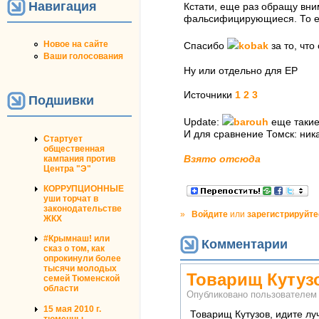
Навигация
Кстати, еще раз обращу вни
фальсифицирующиеся. То ест
Новое на сайте
Спасибо
kobak
за то, что
Ваши голосования
Ну или отдельно для ЕР
Источники
1
2
3
Подшивки
Update:
barouh
еще такие 
И для сравнение Томск: ника
Стартует
общественная
кампания против
Взято отсюда
Центра "Э"
КОРРУПЦИОННЫЕ
уши торчат в
законодательстве
»
Войдите
или
зарегистрируйте
ЖКХ
#Крымнаш! или
Комментарии
сказ о том, как
опрокинули более
тысячи молодых
Товарищ Кутуз
семей Тюменской
области
Опубликовано пользователе
15 мая 2010 г.
Товарищ Кутузов, идите лу
тюменцы