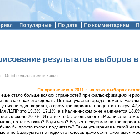
ориал
Популярные
По дате
По комментариям
П
рисование результатов выборов 
 - 05:58
пользователем
kender
По сравнению с 2011 г. на этих выборах ста
 еще стало больше всяких странностей при фальсификациях и рисов
м не знают как это сделать. Вот все участки города Тюмень. Резу
 них не один вариант, а сразу три варианта процентов: вокруг 47
Для ЛДПР это 19,3%, 17,1%, а в Калининском р-не начинается 18,8
 есть о около 20,7%. И не то что бы очень много ЕР записали, а м
мало, но так сложно? Ради чего? Ведь это спустили по три вариан
 было бы просто голоса подсчитать? Такие ухищрения и такой низк
ые и не базируются на подсчете голосов даже если такой имел ме