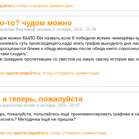
ируйтесь
, чтобы отправлять комментарии
до-то? чудом можно
ователем
Вежливый человек
5 октября, 2016 - 20:34
удом можно БЫЛО БЫ назвать,если б победили всякие чекмарёвы-к
понимать суть происходящего,надо знать график выходного дня на
просыпаются ближе к обеду,молодёжь-после обеда.никто спросонья 
таки сходить".
,граждане пролетевшие со свистом,на какую свалку истории вас о
ли
зарегистрируйтесь
, чтобы отправлять комментарии
 а теперь, пожалуйста
льзователем
kender
6 октября, 2016 - 03:47
ерь, пожалуйста, попытайтесь ещё прокомментировать графики в са
бъяснить? Методичка ещё не пришла?
ите
или
зарегистрируйтесь
, чтобы отправлять комментарии