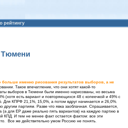
о рейтингу
в Тюмени
ло больше именно рисования результатов выборов, а не
ании. Такое впечатление, что они хотят какой-то
льтаты выборов в Тюмени были именно нарисованы, но весьма
,8% (хотя есть вариант и повторяющихся 48 с копеечкой и 49% с
%. Для КПРФ 21,1%, 15,0%, а потом вдруг начинается и 26,0%.
ало другим партиям. Разве что явка заоблачная. Спрашивается,
та (а для ЕР даже реально пять вариантов) на каждую партию в
ий КПД. И тем не менее факт остается фактом: все эти
сто. Все же действительно умом Россию не понять.