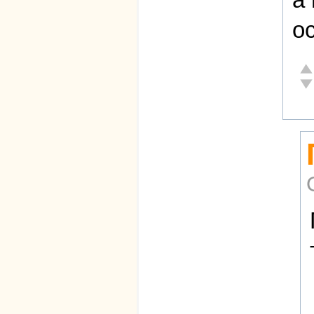
о
От
Не