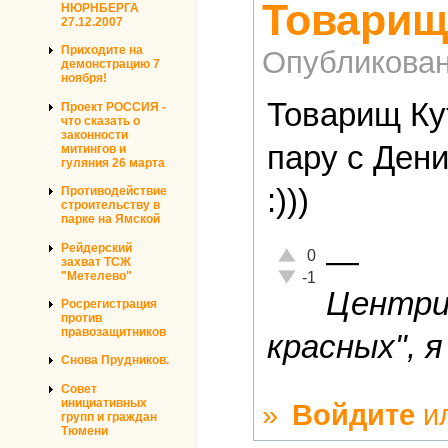
Товарищ
НЮРНБЕРГА
27.12.2007
Приходите на
Опубликова
демонстрацию 7
ноября!
Товарищ Ку
Проект РОССИЯ -
что сказать о
законности
пару с Дени
митингов и
гуляния 26 марта
:)))
Противодействие
строительству в
парке на Ямской
Рейдерский
—
Отлично!
0
захват ТСЖ
Неадекватно!
"Метелево"
-1
Центриз
Росрегистрация
против
правозащитников
красных", я
Снова Прудников.
Совет
инициативных
»
Войдите
и
групп и граждан
Тюмени