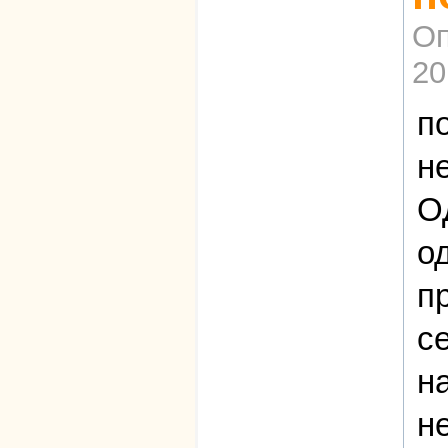
Оп
20
п
н
О
о
п
с
н
н