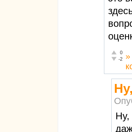
здес
вопр
оцен
Отлично!
0
Неадекват
-2
к
Ну
Опу
Ну,
даж