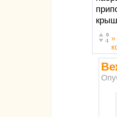
прип
крыш
Отлично!
0
Неадекват
-1
к
Ве
Опу