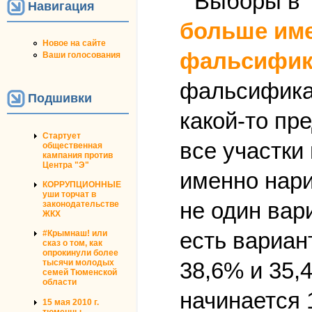
Навигация
больше име
Новое на сайте
фальсифик
Ваши голосования
фальсификац
Подшивки
какой-то пр
Стартует
все участки
общественная
кампания против
Центра "Э"
именно нари
КОРРУПЦИОННЫЕ
уши торчат в
не один вари
законодательстве
ЖКХ
есть вариан
#Крымнаш! или
сказ о том, как
опрокинули более
38,6% и 35,
тысячи молодых
семей Тюменской
области
начинается 
15 мая 2010 г.
тюменцы