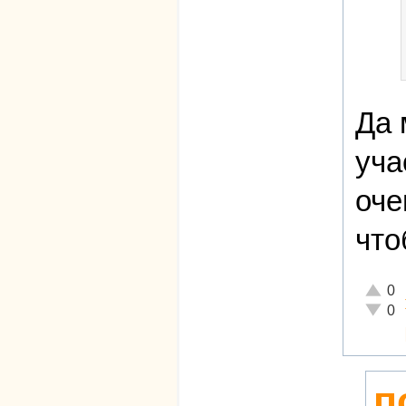
Да 
уча
оче
что
Отличн
0
Неадек
0
п