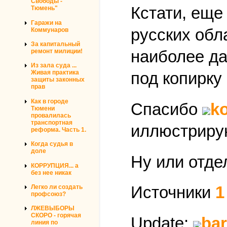
Свободы -
Кстати, еще
Тюмень"
Гаражи на
русских обл
Коммунаров
За капитальный
наиболее да
ремонт милиции!
Из зала суда ...
Живая практика
под копирку
защиты законных
прав
Как в городе
Спасибо
k
Тюмени
провалилась
транспортная
иллюстрирую
реформа. Часть 1.
Когда судья в
доле
Ну или отде
КОРРУПЦИЯ... а
без нее никак
Источники
1
Легко ли создать
профсоюз?
ЛЖЕВЫБОРЫ
СКОРО - горячая
Update:
ba
линия по