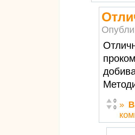
Отли
Опубли
Отличн
проком
добива
Методи
Отлично!
0
»
В
Неадекватно!
0
ком