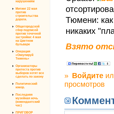
нарушениям
отсортирова
Митинг 22 мая
против
строительства
Тюмени: как
дороги.
Общегородской
никаких "пла
сбор подписей
против точечной
застройки: 4 мая
на Цветном
Взято отс
бульваре
Операция
«Оккупируй
Тюмень»
Организаторы
протеста против
выборов хотят все
»
Войдите
и
сделать по закону
просмотров
Политический
юмор.
Последняя
Коммен
музейная ночь
(комендантский
час)
ПРИГОВОР