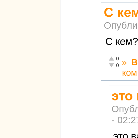
С ке
Опубли
С кем?
Отлично!
0
»
В
Неадекватно!
0
ком
это
Опубл
- 02:2
это 