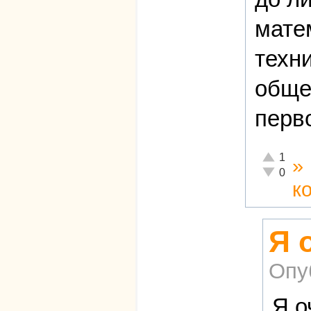
мате
техн
обще
перв
Отлично!
1
»
Неадекват
0
к
Я 
Опу
Я о