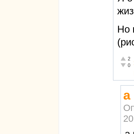
жиз
Но 
(ри
Отличн
2
Неадек
0
а
Оп
20
а