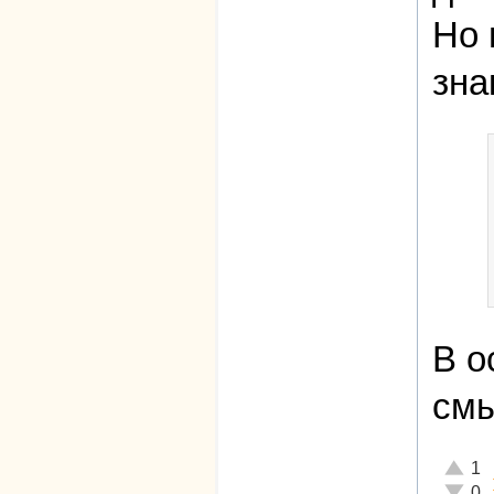
Но 
зна
В о
смы
Отличн
1
Неадек
0