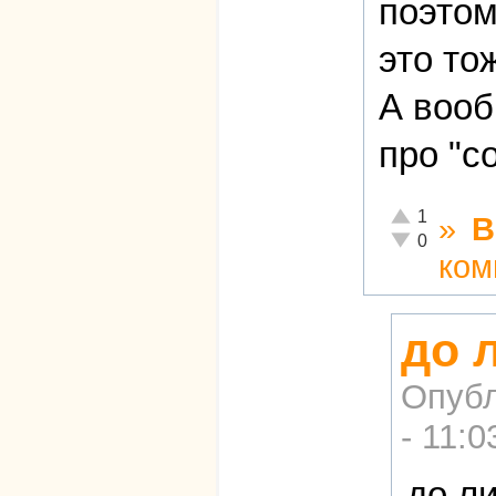
поэтом
это то
А вооб
про "с
Отлично!
1
»
В
Неадекватно!
0
ком
до 
Опубл
- 11:0
до л