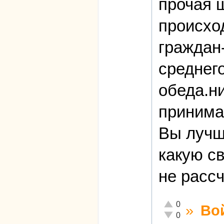
прочая 
происхо
граждан
среднег
обеда.ни
принима
Вы лучш
какую с
не расс
Отлично!
0
»
Во
Неадекватно!
0