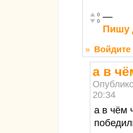
—
Отлично!
0
Неадекватно!
0
Пишу 
»
Войдите
а в ч
Опублико
20:34
а в чём
победил