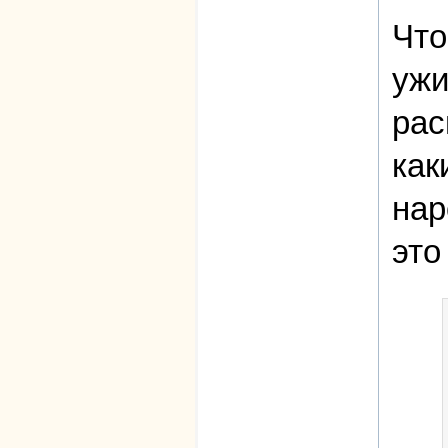
Что
ужи
рас
как
нар
это