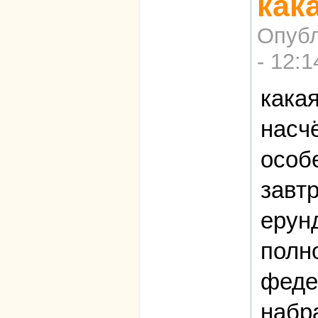
как
Опубл
- 12:1
кака
насч
особе
завт
ерун
полн
феде
набр