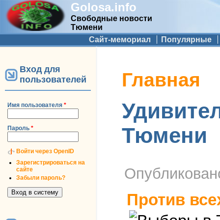
Golosa.info
Свободные новости
Тюмени
Дополнительное меню
Сайт-мемориал
Популярные
Вход для
Вы здесь
Главная
пользователей
Удивител
Имя пользователя
*
Тюмени
Пароль
*
Войти через OpenID
Зарегистрироваться на
Опубликова
сайте
Забыли пароль?
Против все