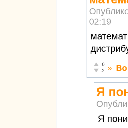
Опублико
02:19
математ
дистриб
Отлично!
0
»
Во
Неадекватно!
-2
Я по
Опубли
Я пони