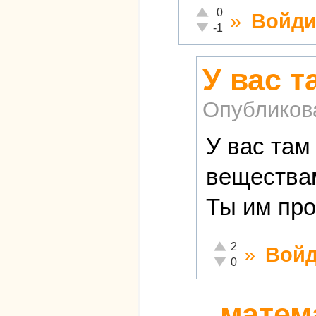
Отлично!
0
»
Войди
Неадекватно!
-1
У вас т
Опубликов
У вас там
веществам
Ты им про
Отлично!
2
»
Войд
Неадекватно!
0
матема