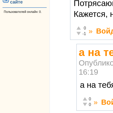
Потрясаю
сайте
Кажется, 
Пользователей онлайн: 0.
Отлично!
0
»
Вой
Неадекватно!
-1
а на т
Опублико
16:19
а на те
Отлично!
0
»
Во
Неадекватно!
0