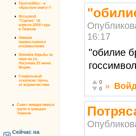
Троллейбус - в
"обилие
«Красную книгу»?
Флэшмоб
"Сцепка" 18
Опубликов
апреля 2008 года
в Тюмени
16:17
Химера
православного
клерикализма
"обилие б
Хроника борьбы за
парк на ул.
госсимво
Логунова 25 июня.
Мэрия.
Социальный
эскапизм: прочь
Отлично!
0
»
Войд
от журналистики
Неадекватно!
0
Совет инициативных
Потряс
групп и граждан
Тюмени
Опубликов
Сейчас на