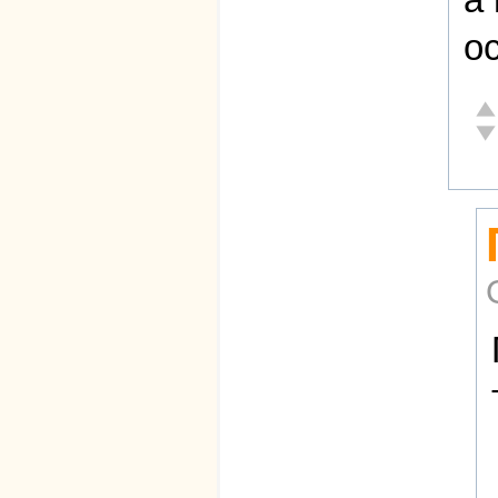
о
От
Не