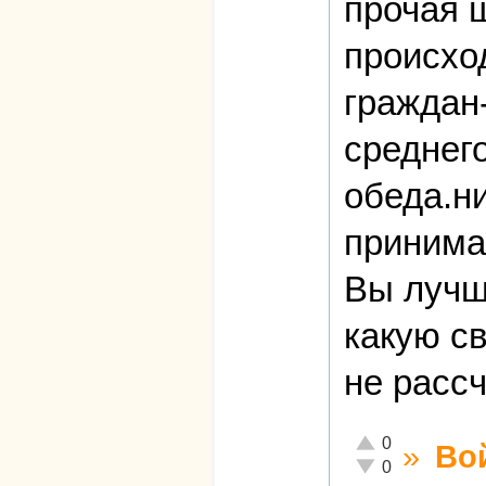
прочая 
происхо
граждан
среднег
обеда.ни
принима
Вы лучш
какую с
не расс
Отлично!
0
»
Во
Неадекватно!
0