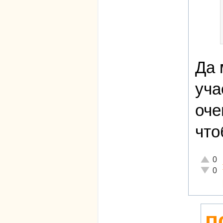
Да 
уча
оче
что
Отличн
0
Неадек
0
п