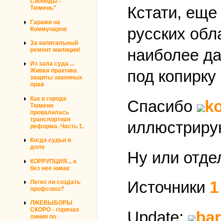
Свободы -
Кстати, еще
Тюмень"
Гаражи на
русских обл
Коммунаров
За капитальный
наиболее да
ремонт милиции!
Из зала суда ...
Живая практика
под копирку
защиты законных
прав
Как в городе
Спасибо
k
Тюмени
провалилась
транспортная
иллюстрирую
реформа. Часть 1.
Когда судья в
доле
Ну или отде
КОРРУПЦИЯ... а
без нее никак
Источники
1
Легко ли создать
профсоюз?
ЛЖЕВЫБОРЫ
СКОРО - горячая
Update:
ba
линия по