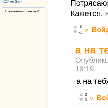
Потрясаю
сайте
Кажется, 
Пользователей онлайн: 0.
Отлично!
0
»
Вой
Неадекватно!
-1
а на т
Опублико
16:19
а на те
Отлично!
0
»
Во
Неадекватно!
0