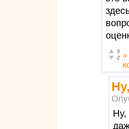
здес
вопр
оцен
Отлично!
0
Неадекват
-2
к
Ну
Опу
Ну,
даж