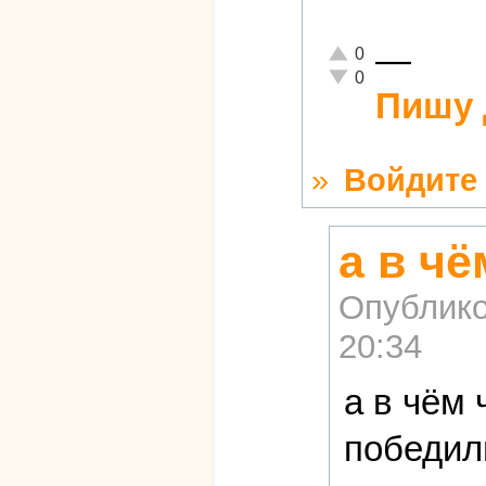
—
Отлично!
0
Неадекватно!
0
Пишу 
»
Войдите
а в ч
Опублико
20:34
а в чём
победил