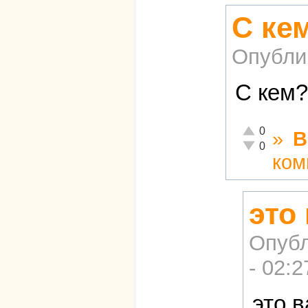
С ке
Опубли
С кем?
Отлично!
0
»
В
Неадекватно!
0
ком
это
Опубл
- 02:2
это 