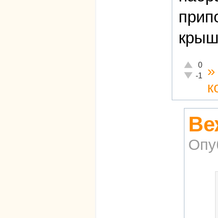
прип
крыш
Отлично!
0
Неадекват
-1
к
Ве
Опу