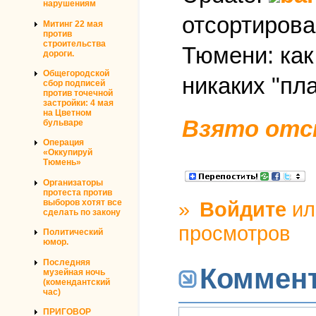
нарушениям
отсортирова
Митинг 22 мая
против
строительства
Тюмени: как
дороги.
Общегородской
никаких "пла
сбор подписей
против точечной
застройки: 4 мая
на Цветном
Взято отс
бульваре
Операция
«Оккупируй
Тюмень»
Организаторы
протеста против
выборов хотят все
»
Войдите
и
сделать по закону
просмотров
Политический
юмор.
Последняя
Коммен
музейная ночь
(комендантский
час)
ПРИГОВОР