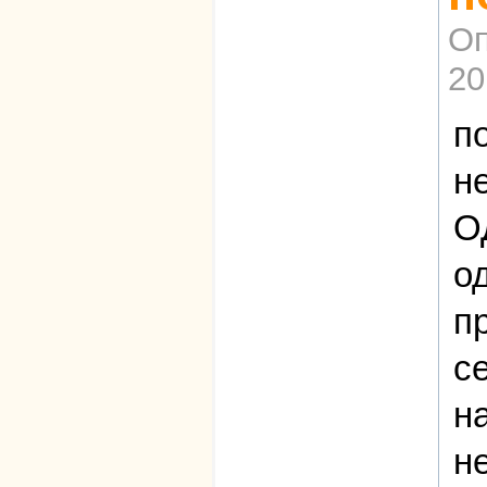
Оп
20
п
н
О
о
п
с
н
н