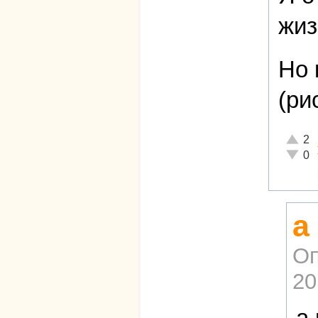
жиз
Но 
(ри
Отличн
2
Неадек
0
а
Оп
20
а