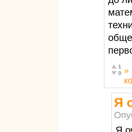
мате
техн
обще
перв
Отлично!
1
»
Неадекват
0
к
Я 
Опу
Я о