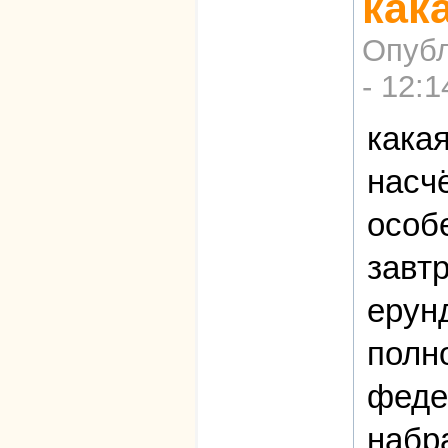
как
Опубл
- 12:1
кака
насч
особе
завт
ерун
полн
феде
набр