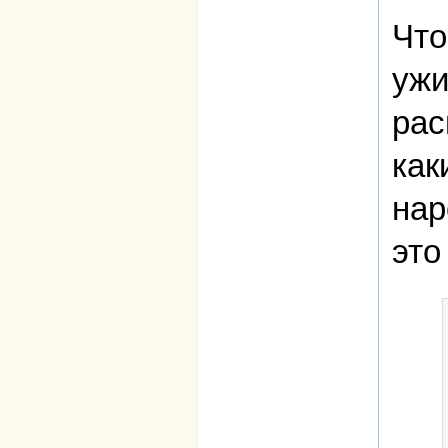
Что
ужи
рас
как
нар
это