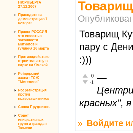
Товарищ
НЮРНБЕРГА
27.12.2007
Приходите на
Опубликова
демонстрацию 7
ноября!
Товарищ Ку
Проект РОССИЯ -
что сказать о
законности
пару с Дени
митингов и
гуляния 26 марта
:)))
Противодействие
строительству в
парке на Ямской
Рейдерский
—
Отлично!
0
захват ТСЖ
Неадекватно!
"Метелево"
-1
Центриз
Росрегистрация
против
правозащитников
красных", я
Снова Прудников.
Совет
инициативных
»
Войдите
и
групп и граждан
Тюмени