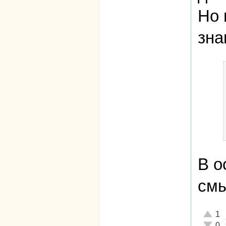
Но 
зна
В о
смы
Отличн
1
Неадек
0