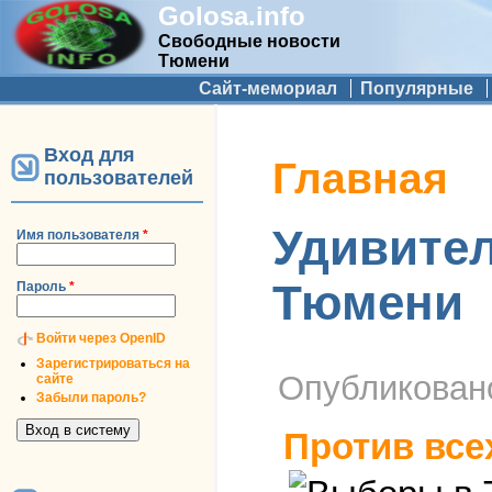
Golosa.info
Свободные новости
Тюмени
Дополнительное меню
Сайт-мемориал
Популярные
Вход для
Вы здесь
Главная
пользователей
Удивител
Имя пользователя
*
Тюмени
Пароль
*
Войти через OpenID
Зарегистрироваться на
Опубликова
сайте
Забыли пароль?
Против все