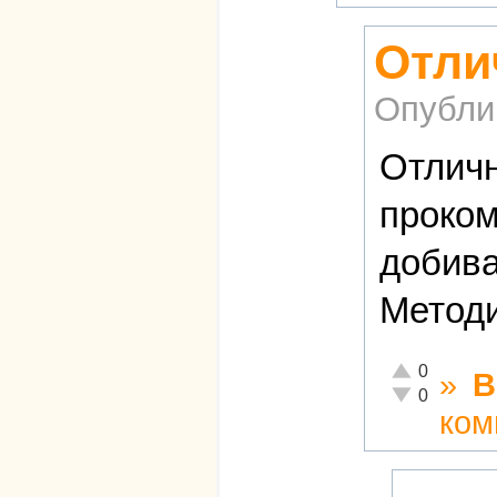
Отли
Опубли
Отличн
проком
добива
Методи
Отлично!
0
»
В
Неадекватно!
0
ком