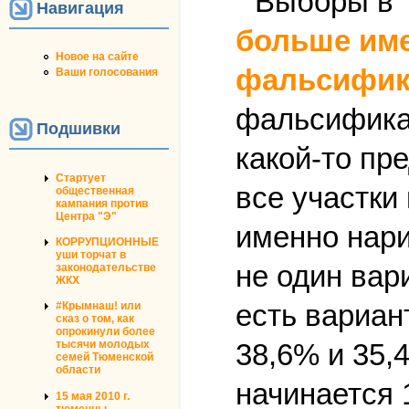
Навигация
больше име
Новое на сайте
фальсифик
Ваши голосования
фальсификац
Подшивки
какой-то пр
Стартует
все участки
общественная
кампания против
Центра "Э"
именно нари
КОРРУПЦИОННЫЕ
уши торчат в
не один вари
законодательстве
ЖКХ
есть вариан
#Крымнаш! или
сказ о том, как
опрокинули более
38,6% и 35,
тысячи молодых
семей Тюменской
области
начинается 
15 мая 2010 г.
тюменцы