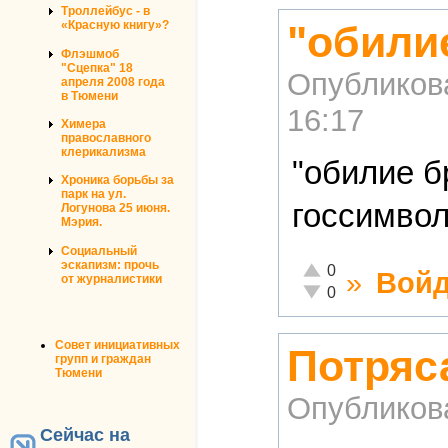
Троллейбус - в
"обилие
«Красную книгу»?
Флэшмоб
"Сцепка" 18
Опубликов
апреля 2008 года
в Тюмени
16:17
Химера
православного
клерикализма
"обилие б
Хроника борьбы за
парк на ул.
госсимво
Логунова 25 июня.
Мэрия.
Социальный
эскапизм: прочь
Отлично!
0
»
Войд
от журналистики
Неадекватно!
0
Совет инициативных
Потряс
групп и граждан
Тюмени
Опубликов
Сейчас на