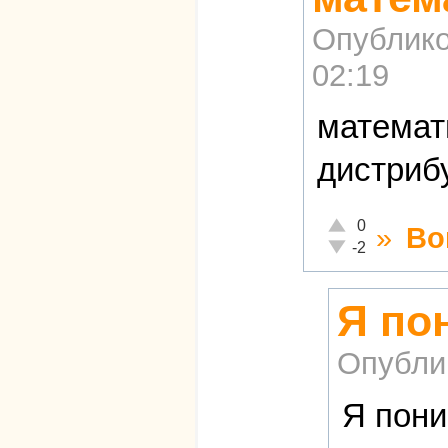
Опублико
02:19
математ
дистриб
Отлично!
0
»
Во
Неадекватно!
-2
Я по
Опубли
Я пони