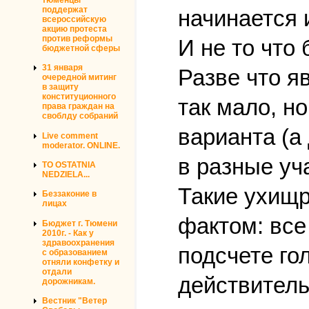
поддержат
начинается 
всероссийскую
акцию протеста
против реформы
И не то что
бюджетной сферы
31 января
Разве что я
очередной митинг
в защиту
конституционного
так мало, н
права граждан на
своблду собраний
варианта (а
Live comment
moderator. ONLINE.
в разные уч
TO OSTATNIA
NEDZIELA...
Такие ухищр
Беззаконие в
лицах
фактом: все
Бюджет г. Тюмени
2010г. - Как у
здравоохранения
подсчете го
с образованием
отняли конфетку и
отдали
действитель
дорожникам.
Вестник "Ветер