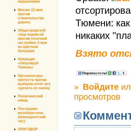
нарушениям
отсортирова
Митинг 22 мая
против
строительства
Тюмени: как
дороги.
Общегородской
никаких "пла
сбор подписей
против точечной
застройки: 4 мая
на Цветном
Взято отс
бульваре
Операция
«Оккупируй
Тюмень»
Организаторы
протеста против
выборов хотят все
»
Войдите
и
сделать по закону
просмотров
Политический
юмор.
Последняя
Коммен
музейная ночь
(комендантский
час)
ПРИГОВОР