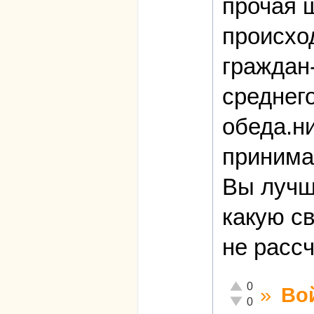
прочая 
происхо
граждан
среднег
обеда.ни
принима
Вы лучш
какую с
не расс
Отлично!
0
»
Во
Неадекватно!
0