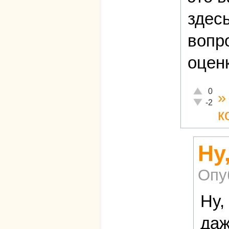
здес
вопр
оцен
Отлично!
0
Неадекват
-2
к
Ну
Опу
Ну,
даж