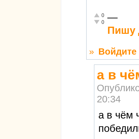
—
Отлично!
0
Неадекватно!
0
Пишу 
»
Войдите
а в ч
Опублико
20:34
а в чём
победил