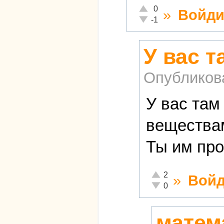
Отлично!
0
»
Войди
Неадекватно!
-1
У вас т
Опубликов
У вас там
веществам
Ты им про
Отлично!
2
»
Войд
Неадекватно!
0
матема