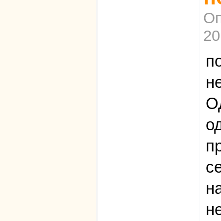
Оп
20
п
н
О
о
п
с
н
н