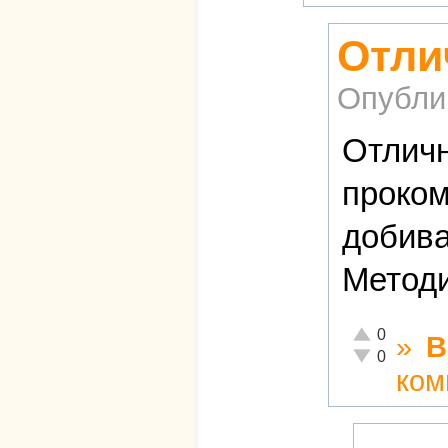
Отли
Опубли
Отличн
проком
добива
Методи
Отлично!
0
»
В
Неадекватно!
0
ком