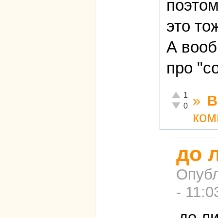
поэтом
это то
А вооб
про "с
Отлично!
1
»
В
Неадекватно!
0
ком
до 
Опубл
- 11:0
до л