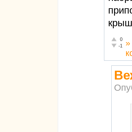
прип
крыш
Отлично!
0
Неадекват
-1
к
Ве
Опу