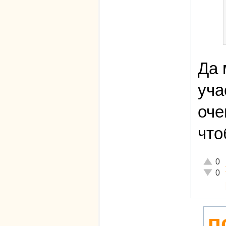
Да 
уча
оче
что
Отличн
0
Неадек
0
п