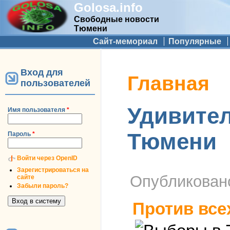
Golosa.info
Свободные новости
Тюмени
Дополнительное меню
Сайт-мемориал
Популярные
Вход для
Вы здесь
Главная
пользователей
Удивител
Имя пользователя
*
Тюмени
Пароль
*
Войти через OpenID
Зарегистрироваться на
Опубликова
сайте
Забыли пароль?
Против все