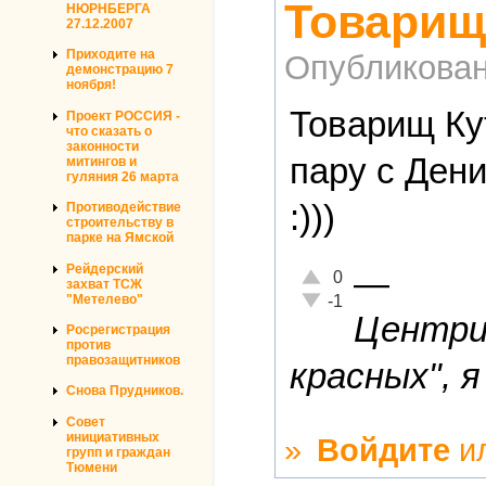
Товарищ
НЮРНБЕРГА
27.12.2007
Приходите на
Опубликова
демонстрацию 7
ноября!
Товарищ Ку
Проект РОССИЯ -
что сказать о
законности
пару с Дени
митингов и
гуляния 26 марта
:)))
Противодействие
строительству в
парке на Ямской
Рейдерский
—
Отлично!
0
захват ТСЖ
Неадекватно!
"Метелево"
-1
Центриз
Росрегистрация
против
правозащитников
красных", я
Снова Прудников.
Совет
инициативных
»
Войдите
и
групп и граждан
Тюмени