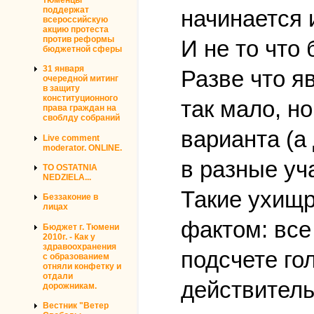
поддержат
начинается 
всероссийскую
акцию протеста
против реформы
И не то что
бюджетной сферы
31 января
Разве что я
очередной митинг
в защиту
конституционного
так мало, н
права граждан на
своблду собраний
варианта (а
Live comment
moderator. ONLINE.
в разные уч
TO OSTATNIA
NEDZIELA...
Такие ухищр
Беззаконие в
лицах
фактом: все
Бюджет г. Тюмени
2010г. - Как у
здравоохранения
подсчете го
с образованием
отняли конфетку и
отдали
действитель
дорожникам.
Вестник "Ветер