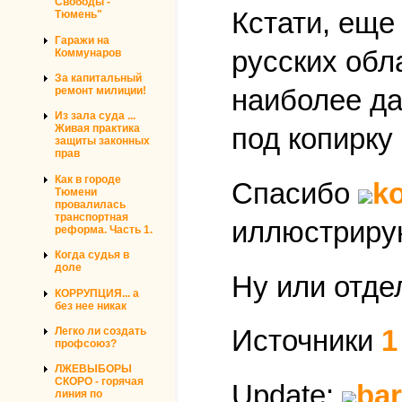
Свободы -
Кстати, еще
Тюмень"
Гаражи на
русских обл
Коммунаров
За капитальный
наиболее да
ремонт милиции!
Из зала суда ...
Живая практика
под копирку
защиты законных
прав
Как в городе
Спасибо
k
Тюмени
провалилась
транспортная
иллюстрирую
реформа. Часть 1.
Когда судья в
доле
Ну или отде
КОРРУПЦИЯ... а
без нее никак
Источники
1
Легко ли создать
профсоюз?
ЛЖЕВЫБОРЫ
СКОРО - горячая
Update:
ba
линия по