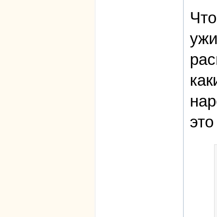
Что
ужи
рас
как
нар
это