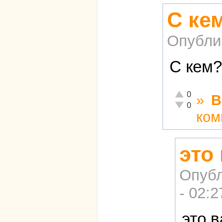
С ке
Опубли
С кем?
Отлично!
0
»
В
Неадекватно!
0
ком
это
Опубл
- 02:2
это 