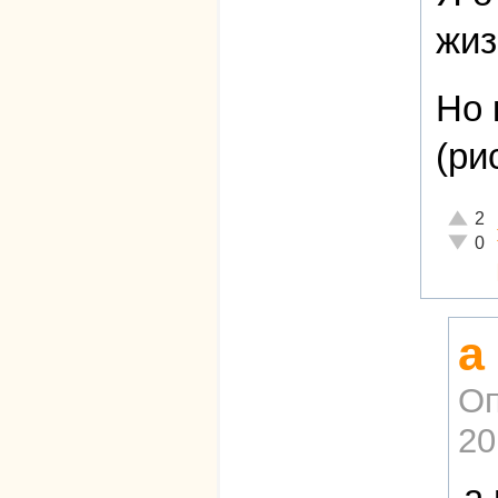
жиз
Но 
(ри
Отличн
2
Неадек
0
а
Оп
20
а