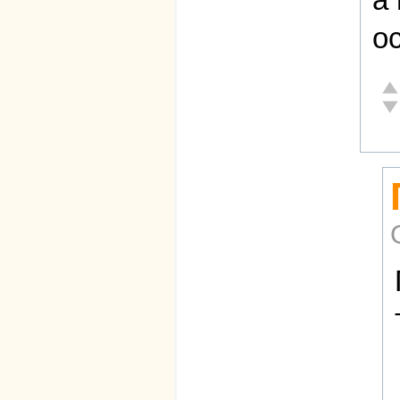
о
От
Не