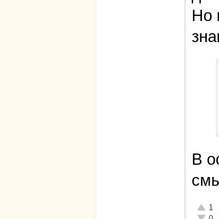
Но 
зна
В о
смы
Отличн
1
Неадек
0