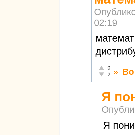
Опублико
02:19
математ
дистриб
Отлично!
0
»
Во
Неадекватно!
-2
Я по
Опубли
Я пони