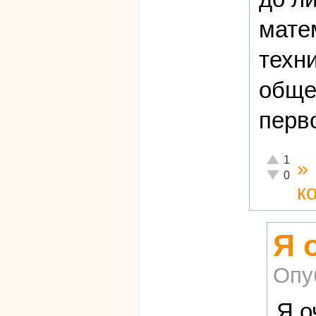
мате
техн
обще
перв
Отлично!
1
»
Неадекват
0
к
Я 
Опу
Я о