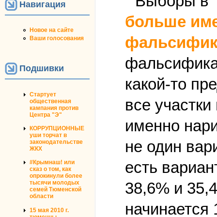
Навигация
больше име
Новое на сайте
фальсифик
Ваши голосования
фальсификац
Подшивки
какой-то пр
Стартует
все участки
общественная
кампания против
Центра "Э"
именно нари
КОРРУПЦИОННЫЕ
уши торчат в
не один вари
законодательстве
ЖКХ
есть вариан
#Крымнаш! или
сказ о том, как
опрокинули более
38,6% и 35,
тысячи молодых
семей Тюменской
области
начинается 
15 мая 2010 г.
тюменцы