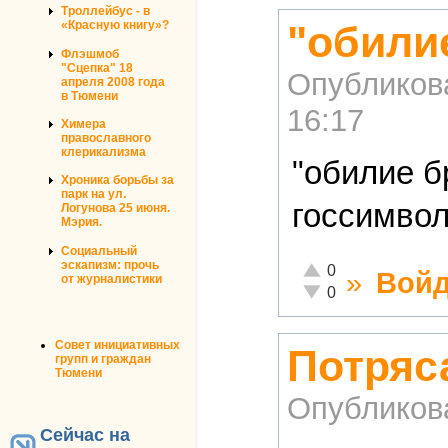
Троллейбус - в
"обилие
«Красную книгу»?
Флэшмоб
"Сцепка" 18
Опубликов
апреля 2008 года
в Тюмени
16:17
Химера
православного
клерикализма
"обилие б
Хроника борьбы за
парк на ул.
госсимво
Логунова 25 июня.
Мэрия.
Социальный
эскапизм: прочь
Отлично!
0
»
Войд
от журналистики
Неадекватно!
0
Совет инициативных
Потряс
групп и граждан
Тюмени
Опубликов
Сейчас на