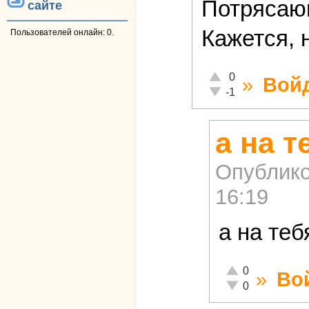
Потрясаю
сайте
Кажется, 
Пользователей онлайн: 0.
Отлично!
0
»
Вой
Неадекватно!
-1
а на т
Опублико
16:19
а на те
Отлично!
0
»
Во
Неадекватно!
0