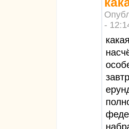
как
Опубл
- 12:1
кака
насч
особе
завт
ерун
полн
феде
набр