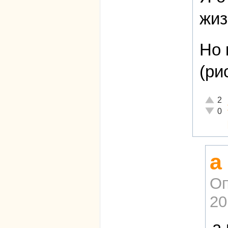
жиз
Но 
(ри
Отличн
2
Неадек
0
а
Оп
20
а