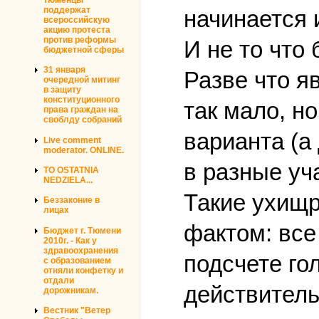
поддержат
начинается 
всероссийскую
акцию протеста
против реформы
И не то что
бюджетной сферы
31 января
Разве что я
очередной митинг
в защиту
конституционного
так мало, н
права граждан на
своблду собраний
варианта (а
Live comment
moderator. ONLINE.
в разные уч
TO OSTATNIA
NEDZIELA...
Такие ухищр
Беззаконие в
лицах
фактом: все
Бюджет г. Тюмени
2010г. - Как у
здравоохранения
подсчете го
с образованием
отняли конфетку и
отдали
действитель
дорожникам.
Вестник "Ветер