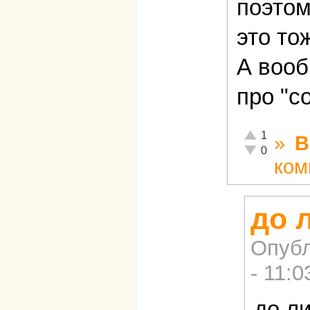
поэтом
это то
А вооб
про "с
Отлично!
1
»
В
Неадекватно!
0
ком
до 
Опубл
- 11:0
до л