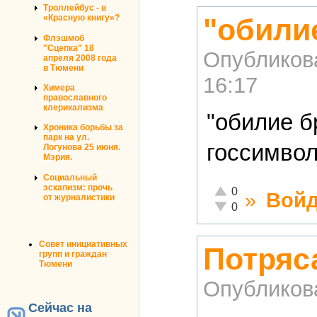
Троллейбус - в
"обилие
«Красную книгу»?
Флэшмоб
"Сцепка" 18
Опубликов
апреля 2008 года
в Тюмени
16:17
Химера
православного
клерикализма
"обилие б
Хроника борьбы за
парк на ул.
госсимво
Логунова 25 июня.
Мэрия.
Социальный
эскапизм: прочь
Отлично!
0
»
Войд
от журналистики
Неадекватно!
0
Совет инициативных
Потряс
групп и граждан
Тюмени
Опубликов
Сейчас на