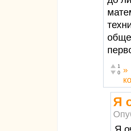
мате
техн
обще
перв
Отлично!
1
»
Неадекват
0
к
Я 
Опу
Я о