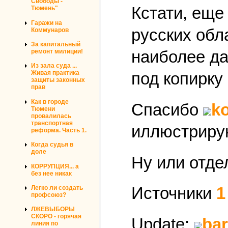
Свободы -
Кстати, еще
Тюмень"
Гаражи на
русских обл
Коммунаров
За капитальный
наиболее да
ремонт милиции!
Из зала суда ...
Живая практика
под копирку
защиты законных
прав
Как в городе
Спасибо
k
Тюмени
провалилась
транспортная
иллюстрирую
реформа. Часть 1.
Когда судья в
доле
Ну или отде
КОРРУПЦИЯ... а
без нее никак
Источники
1
Легко ли создать
профсоюз?
ЛЖЕВЫБОРЫ
СКОРО - горячая
Update:
ba
линия по