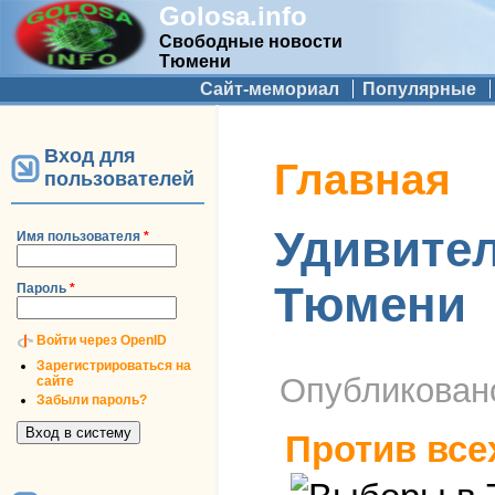
Golosa.info
Свободные новости
Тюмени
Дополнительное меню
Сайт-мемориал
Популярные
Вход для
Вы здесь
Главная
пользователей
Удивител
Имя пользователя
*
Тюмени
Пароль
*
Войти через OpenID
Зарегистрироваться на
Опубликова
сайте
Забыли пароль?
Против все