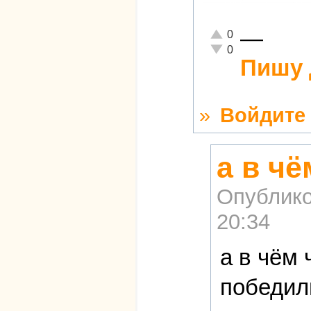
—
Отлично!
0
Неадекватно!
0
Пишу 
»
Войдите
а в ч
Опублико
20:34
а в чём
победил