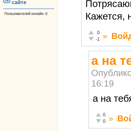
Потрясаю
сайте
Кажется, 
Пользователей онлайн: 0.
Отлично!
0
»
Вой
Неадекватно!
-1
а на т
Опублико
16:19
а на те
Отлично!
0
»
Во
Неадекватно!
0