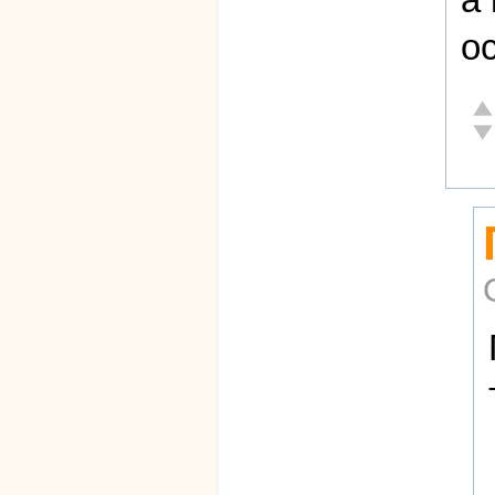
о
От
Не