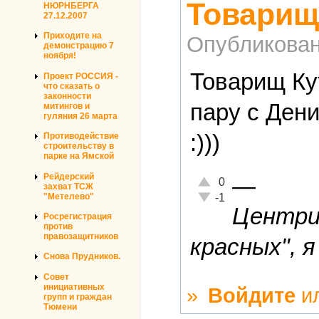
Товарищ
НЮРНБЕРГА
27.12.2007
Приходите на
Опубликова
демонстрацию 7
ноября!
Товарищ Ку
Проект РОССИЯ -
что сказать о
законности
пару с Дени
митингов и
гуляния 26 марта
:)))
Противодействие
строительству в
парке на Ямской
Рейдерский
—
Отлично!
0
захват ТСЖ
Неадекватно!
"Метелево"
-1
Центриз
Росрегистрация
против
правозащитников
красных", я
Снова Прудников.
Совет
инициативных
»
Войдите
и
групп и граждан
Тюмени