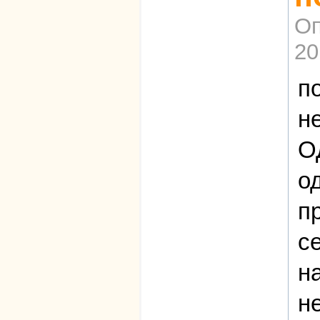
Оп
20
п
н
О
о
п
с
н
н