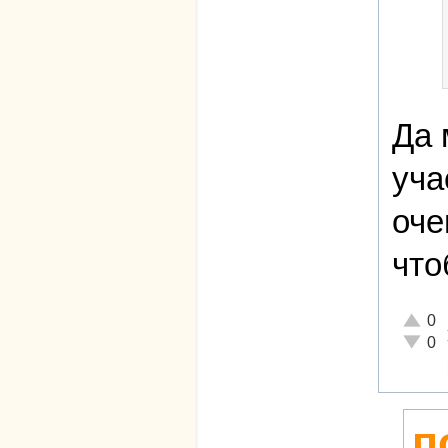
Да 
уча
оче
что
Отличн
0
Неадек
0
п