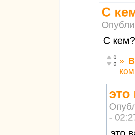
С ке
Опубли
С кем?
Отлично!
0
»
В
Неадекватно!
0
ком
это
Опубл
- 02:2
это 