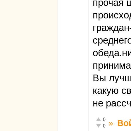
прочая 
происхо
граждан
среднег
обеда.ни
принима
Вы лучш
какую с
не расс
Отлично!
0
»
Во
Неадекватно!
0