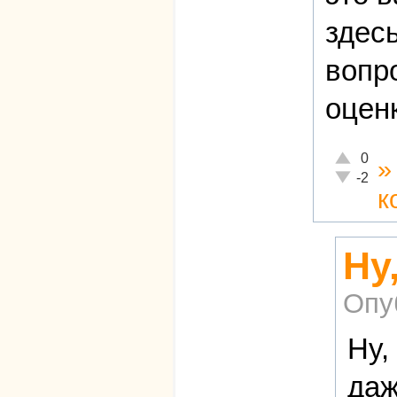
здес
вопр
оцен
Отлично!
0
Неадекват
-2
к
Ну
Опу
Ну,
даж