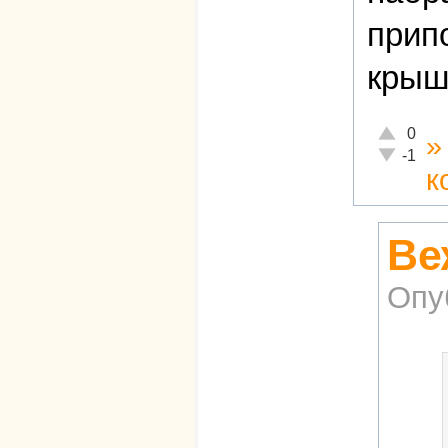
прип
крыш
Отлично!
0
Неадекват
-1
к
Ве
Опу