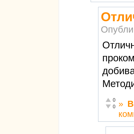
Отли
Опубли
Отличн
проком
добива
Методи
Отлично!
0
»
В
Неадекватно!
0
ком