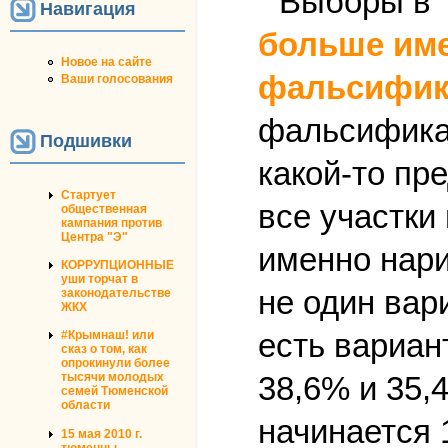
Навигация
больше име
Новое на сайте
фальсифик
Ваши голосования
фальсификац
Подшивки
какой-то пр
Стартует
все участки
общественная
кампания против
Центра "Э"
именно нари
КОРРУПЦИОННЫЕ
уши торчат в
не один вари
законодательстве
ЖКХ
есть вариан
#Крымнаш! или
сказ о том, как
опрокинули более
38,6% и 35,
тысячи молодых
семей Тюменской
области
начинается 
15 мая 2010 г.
тюменцы