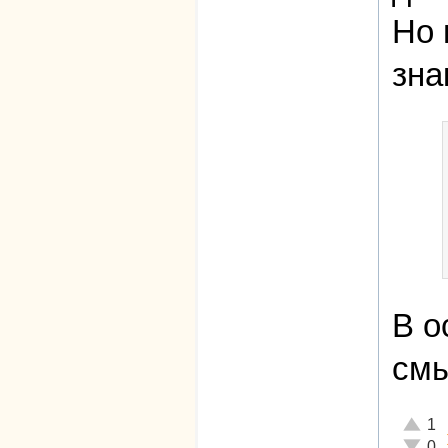
Но 
зна
В о
смы
Отличн
1
Неадек
0