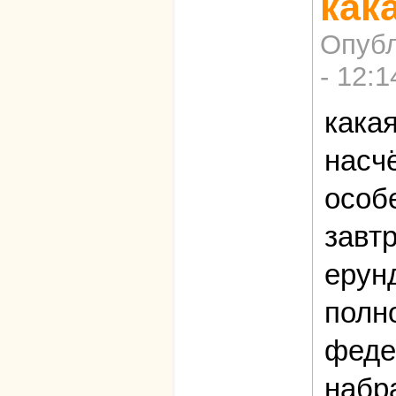
как
Опубл
- 12:1
кака
насч
особе
завт
ерун
полн
феде
набр