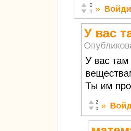
Отлично!
0
»
Войди
Неадекватно!
-1
У вас т
Опубликов
У вас там
веществам
Ты им про
Отлично!
2
»
Войд
Неадекватно!
0
матема