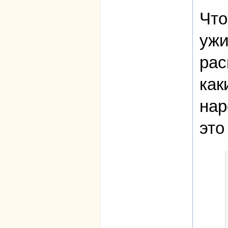
Что
ужи
рас
как
нар
это