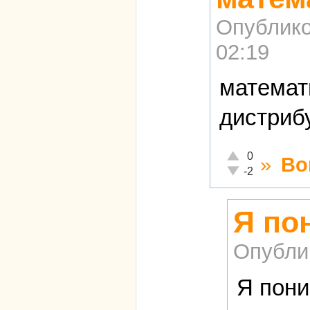
Опублико
02:19
математ
дистриб
Отлично!
0
»
Во
Неадекватно!
-2
Я по
Опубли
Я пони