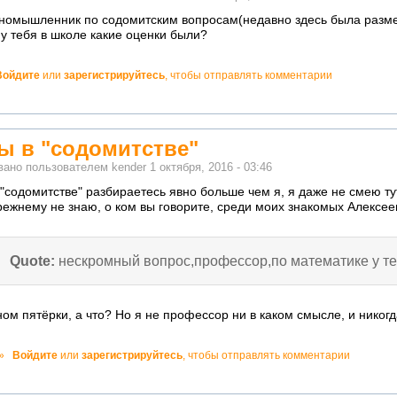
иномышленник по содомитским вопросам(недавно здесь была разм
у тебя в школе какие оценки были?
Войдите
или
зарегистрируйтесь
, чтобы отправлять комментарии
но!
вы в "содомитстве"
вано пользователем
kender
1 октября, 2016 - 03:46
 "содомитстве" разбираетесь явно больше чем я, я даже не смею ту
режнему не знаю, о ком вы говорите, среди моих знакомых Алексее
Quote:
нескромный вопрос,профессор,по математике у те
ом пятёрки, а что? Но я не профессор ни в каком смысле, и никогд
о!
»
Войдите
или
зарегистрируйтесь
, чтобы отправлять комментарии
ватно!