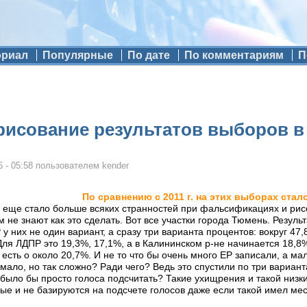
ориал
Популярные
По дате
По комментариям
П
рисование результатов выборов 
 - 05:58
пользователем
kender
По сравнению с 2011 г. на этих выборах ста
 еще стало больше всяких странностей при фальсификациях и рисов
м не знают как это сделать. Вот все участки города Тюмень. Резу
 них не один вариант, а сразу три варианта процентов: вокруг 47
Для ЛДПР это 19,3%, 17,1%, а в Калининском р-не начинается 18,8
 есть о около 20,7%. И не то что бы очень много ЕР записали, а м
мало, но так сложно? Ради чего? Ведь это спустили по три вариан
 было бы просто голоса подсчитать? Такие ухищрения и такой низк
ые и не базируются на подсчете голосов даже если такой имел ме