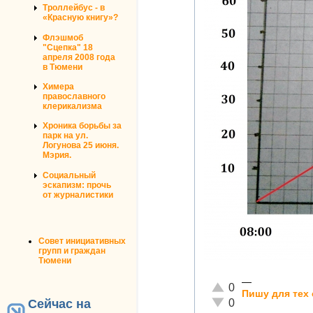
Троллейбус - в
«Красную книгу»?
Флэшмоб
"Сцепка" 18
апреля 2008 года
в Тюмени
Химера
православного
клерикализма
Хроника борьбы за
парк на ул.
Логунова 25 июня.
Мэрия.
Социальный
эскапизм: прочь
от журналистики
Совет инициативных
групп и граждан
Тюмени
—
Отлично!
0
Пишу для тех 
Неадекватно!
0
Сейчас на