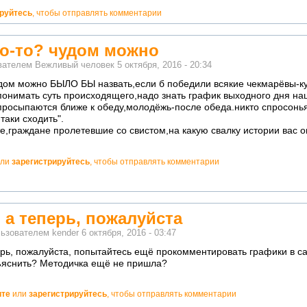
ируйтесь
, чтобы отправлять комментарии
до-то? чудом можно
ователем
Вежливый человек
5 октября, 2016 - 20:34
удом можно БЫЛО БЫ назвать,если б победили всякие чекмарёвы-к
понимать суть происходящего,надо знать график выходного дня на
просыпаются ближе к обеду,молодёжь-после обеда.никто спросонья 
таки сходить".
,граждане пролетевшие со свистом,на какую свалку истории вас о
ли
зарегистрируйтесь
, чтобы отправлять комментарии
 а теперь, пожалуйста
льзователем
kender
6 октября, 2016 - 03:47
ерь, пожалуйста, попытайтесь ещё прокомментировать графики в са
бъяснить? Методичка ещё не пришла?
ите
или
зарегистрируйтесь
, чтобы отправлять комментарии