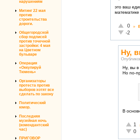
нарушениям
это ваш ед
Митинг 22 мая
математике 
против
строительства
дороги.
Отлично!
0
»
Неадекват
-2
Общегородской
сбор подписей
против точечной
застройки: 4 мая
на Цветном
Ну, 
бульваре
Опублико
Операция
Ну, вы в
«Оккупируй
Тюмень»
Но по-п
Организаторы
протеста против
выборов хотят все
сделать по закону
Политический
юмор.
В основн
Последняя
музейная ночь
Отличн
1
(комендантский
час)
Неадек
0
ПРИГОВОР