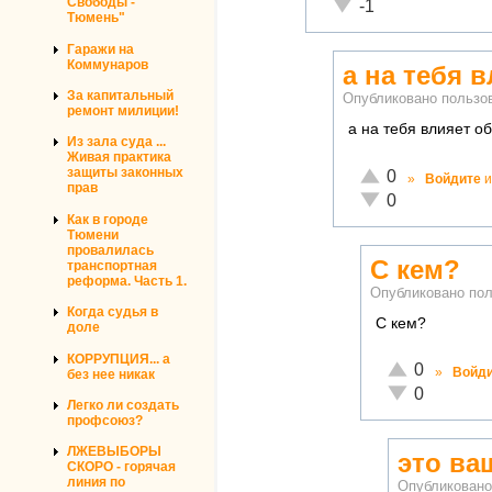
Свободы -
Неадекватно!
-1
Тюмень"
Гаражи на
Коммунаров
а на тебя 
За капитальный
Опубликовано польз
ремонт милиции!
а на тебя влияет 
Из зала суда ...
Живая практика
Отлично!
защиты законных
0
»
Войдите
и
прав
Неадекватно!
0
Как в городе
Тюмени
провалилась
С кем?
транспортная
реформа. Часть 1.
Опубликовано по
Когда судья в
С кем?
доле
КОРРУПЦИЯ... а
Отлично!
0
»
Войд
без нее никак
Неадекватно!
0
Легко ли создать
профсоюз?
ЛЖЕВЫБОРЫ
это ва
СКОРО - горячая
линия по
Опубликован