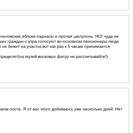
униловские,яблоки-парнасы и прочая шелупонь. НО! чуда не
ших граждан-с утра голосуют во-основном пенсионеры,люди
не бежит на участок,вот как раз к 5 часам принимается
пределят(на музей восковых фигур не рассчитывайте!)
мом посте. Я от вас этого добиваюсь уже несколько дней. Нет