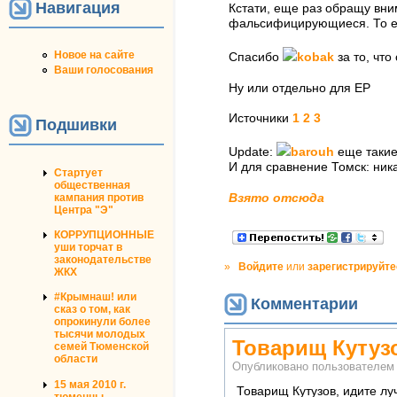
Навигация
Кстати, еще раз обращу вни
фальсифицирующиеся. То ест
Новое на сайте
Спасибо
kobak
за то, что
Ваши голосования
Ну или отдельно для ЕР
Источники
1
2
3
Подшивки
Update:
barouh
еще такие 
И для сравнение Томск: ника
Стартует
общественная
кампания против
Взято отсюда
Центра "Э"
КОРРУПЦИОННЫЕ
уши торчат в
законодательстве
»
Войдите
или
зарегистрируйте
ЖКХ
#Крымнаш! или
Комментарии
сказ о том, как
опрокинули более
тысячи молодых
Товарищ Кутуз
семей Тюменской
области
Опубликовано пользователе
15 мая 2010 г.
Товарищ Кутузов, идите лу
тюменцы