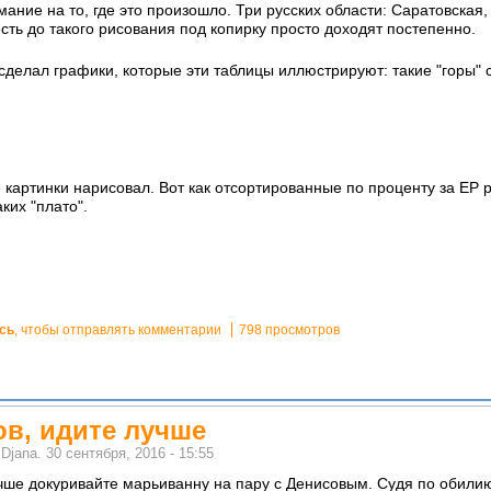
мание на то, где это произошло. Три русских области: Саратовска
ь до такого рисования под копирку просто доходят постепенно.
 сделал графики, которые эти таблицы иллюстрируют: такие "горы" 
картинки нарисовал. Вот как отсортированные по проценту за ЕР р
ких "плато".
сь
, чтобы отправлять комментарии
798 просмотров
ов, идите лучше
м
Djana.
30 сентября, 2016 - 15:55
чше докуривайте марьиванну на пару с Денисовым. Судя по обилию б