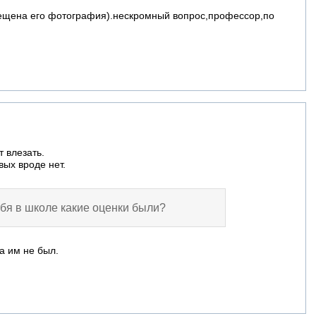
ещена его фотография).нескромный вопрос,профессор,по
т влезать.
вых вроде нет.
бя в школе какие оценки были?
а им не был.