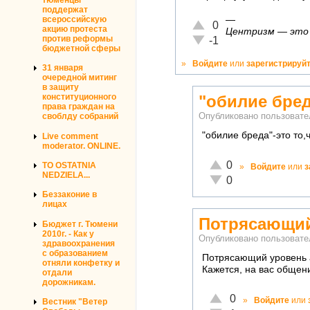
поддержат
—
всероссийскую
Отлично!
0
акцию протеста
Центризм — это к
Неадекватно!
против реформы
-1
бюджетной сферы
»
Войдите
или
зарегистрируй
31 января
очередной митинг
в защиту
конституционного
"обилие бред
права граждан на
своблду собраний
Опубликовано пользоват
"обилие бреда"-это то
Live comment
moderator. ONLINE.
Отлично!
0
TO OSTATNIA
»
Войдите
или
з
NEDZIELA...
Неадекватно!
0
Беззаконие в
лицах
Потрясающий
Бюджет г. Тюмени
2010г. - Как у
Опубликовано пользоват
здравоохранения
с образованием
Потрясающий уровень 
отняли конфетку и
Кажется, на вас общен
отдали
дорожникам.
Отлично!
0
»
Войдите
или
Вестник "Ветер