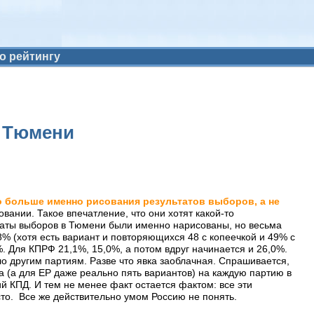
о рейтингу
в Тюмени
ло больше именно рисования результатов выборов, а не
ании. Такое впечатление, что они хотят какой-то
льтаты выборов в Тюмени были именно нарисованы, но весьма
,8% (хотя есть вариант и повторяющихся 48 с копеечкой и 49% с
%. Для КПРФ 21,1%, 15,0%, а потом вдруг начинается и 26,0%.
ало другим партиям. Разве что явка заоблачная. Спрашивается,
та (а для ЕР даже реально пять вариантов) на каждую партию в
ий КПД. И тем не менее факт остается фактом: все эти
сто. Все же действительно умом Россию не понять.