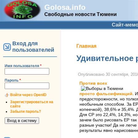
Golosa.info
Свободные новости Тюмени
Дополнительное меню
Сайт-мем
Вход для
Вы здесь
Главная
пользователей
Удивительное 
Имя пользователя
*
Опубликовано
30 сентября, 2016
Пароль
*
Против всех
просто фальсификаций.
И
Войти через OpenID
предосторожности, но толко
Зарегистрироваться на
необычным способом. За ЕР у
сайте
копеечкой), 38,6% и 35,4%. 
Забыли пароль?
Для СР это 22,4%, 14,3%, но
зачем было рисовать ЕР так 
разные участки! Да не легче
результаты явно нарисованн