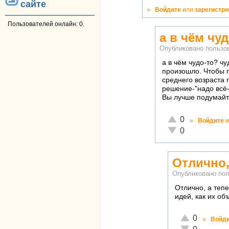
сайте
»
Войдите
или
зарегистр
Пользователей онлайн: 0.
а в чём чу
Опубликовано польз
а в чём чудо-то? ч
произошло. Чтобы 
среднего возраста 
решение-"надо всё-
Вы лучше подумайте
Отлично!
0
»
Войдите
и
Неадекватно!
0
Отлично,
Опубликовано по
Отлично, а теп
идей, как их о
Отлично!
0
»
Войд
Неадекватно!