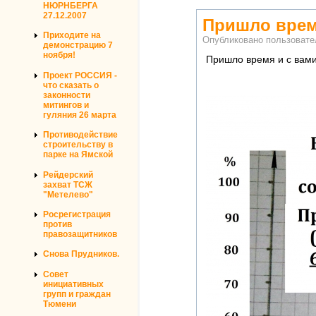
НЮРНБЕРГА
27.12.2007
Пришло врем
Приходите на
Опубликовано пользоват
демонстрацию 7
ноября!
Пришло время и с вами
Проект РОССИЯ -
что сказать о
законности
митингов и
гуляния 26 марта
Противодействие
строительству в
парке на Ямской
Рейдерский
захват ТСЖ
"Метелево"
Росрегистрация
против
правозащитников
Снова Прудников.
Совет
инициативных
групп и граждан
Тюмени